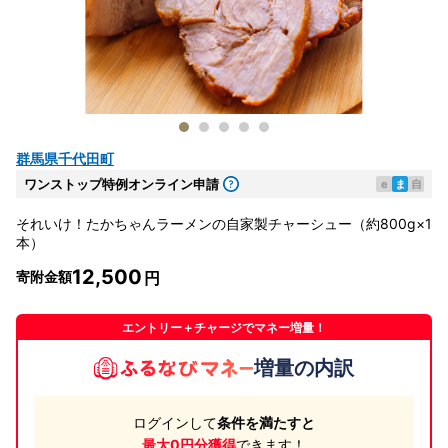
群馬県千代田町
ワンストップ特例オンライン申請
e
ま
自
それいけ！たかちゃんラーメンの自家製チャーシュー（約800g×1
本）
12,500
寄附金額
エントリー＋チャージでマネー増量！
増量の内訳
ログインして
条件を満たすと
最大0円分獲得
できます！