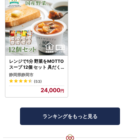
レンジで1分 野菜をMOTTO
スープ 12個 セット 具だく
さんスープ 朝食 惣菜 国産
静岡県静岡市
野菜 常温保存
(53)
24,000
ランキングをもっと見る