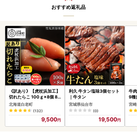
おすすめ返礼品
《訳あり》【虎杖浜加工】
利久 牛タン塩味3個セット
牛肉
切れたらこ 100ｇ×8個 80
｜牛タン
9種
0g AK081
-0
北海道白老町
宮城県仙台市
宮崎
シ!
(132)
(0)
9,500
19,500