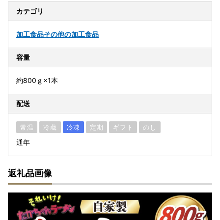
カテゴリ
加工食品
その他の加工食品
容量
約800ｇ×1本
配送
常温
冷蔵
冷凍
定期
ギフト
のし
通年
返礼品画像