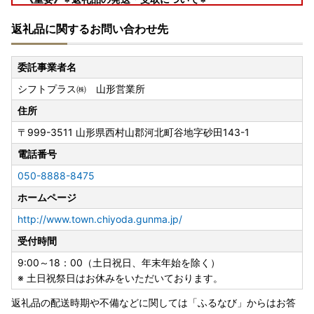
・発送は、営業日に順次行いますが通常よりお時間を頂戴す
返礼品に関するお問い合わせ先
る場合がございます。
・発送は、事業元での準備ができ次第順次発送開始となりま
すので、日時指定ご希望の場合は配送業者へ直接お問い合わ
委託事業者名
せください。
シフトプラス㈱ 山形営業所
・連休中にお受け取りいただけず返送となった場合の再送は
行えませんのでご了承ください。
住所
〒999-3511
山形県西村山郡河北町谷地字砂田143-1
※お申込みの前に必ずご確認ください※
■寄付の申込について
電話番号
・寄附者様のご都合による寄附申込のキャンセルや返礼品の
050-8888-8475
変更等は出来ませんのであらかじめご了承ください。
ホームページ
・配送先や名義変更があった場合は、至急お問合せ先までご
連絡いただけますようお願いいたします。
http://www.town.chiyoda.gunma.jp/
※保管期限切れ等で受け取れなかった場合の再送等は行えま
受付時間
せん。
9:00～18：00（土日祝日、年末年始を除く）
■ヤマト運輸(株)の荷物転送サービス有料化のお知らせ
※ 土日祝祭日はお休みをいただいております。
・引越し等により転送となり生じた配送料は、転送先の受取
返礼品の配送時期や不備などに関しては「ふるなび」からはお答
人様のご負担となります。（転送料は配送業者へご確認くだ