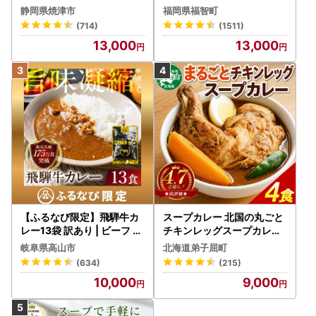
) 10人前 もつ鍋
静岡県焼津市
福岡県福智町
(714)
(1511)
13,000
13,000
【ふるなび限定】飛騨牛カ
スープカレー 北国の丸ごと
レー13袋 訳あり | ビーフ レ
チキンレッグスープカレー
トルト 訳あり DC006-CP
4個 3739
岐阜県高山市
北海道弟子屈町
01 FN-Limited-VO
(634)
(215)
10,000
9,000