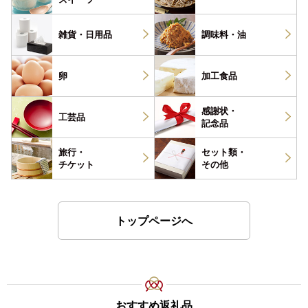
雑貨・
日用品
調味料・
油
卵
加工食品
感謝状・
工芸品
記念品
旅行・
セット類・
チケット
その他
トップページへ
おすすめ返礼品