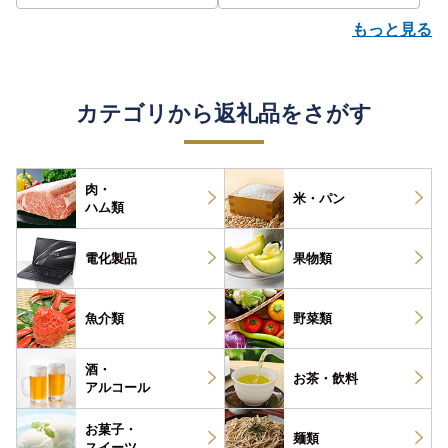
もっと見る
カテゴリから返礼品をさがす
肉・
米・パン
ハム類
電化製品
果物類
魚介類
野菜類
酒・
お茶・
飲料
アルコール
お菓子・
麺類
スイーツ