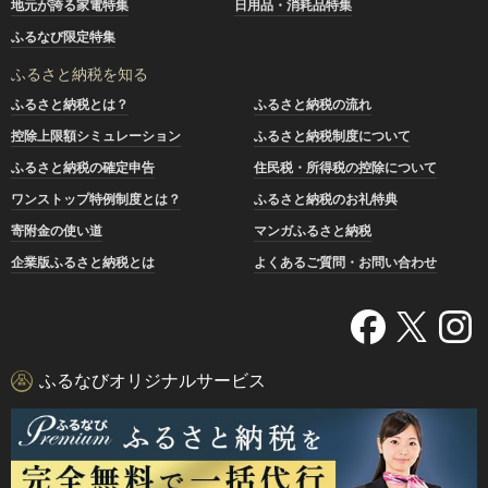
地元が誇る家電特集
日用品・消耗品特集
ふるなび限定特集
ふるさと納税を知る
ふるさと納税とは？
ふるさと納税の流れ
控除上限額シミュレーション
ふるさと納税制度について
ふるさと納税の確定申告
住民税・所得税の控除について
ワンストップ特例制度とは？
ふるさと納税のお礼特典
寄附金の使い道
マンガふるさと納税
企業版ふるさと納税とは
よくあるご質問・お問い合わせ
ふるなびオリジナルサービス