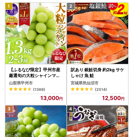
【ふるなび限定】甲州市産
訳あり 銀鮭切身 約2kg サケ
厳選旬の大粒シャインマス
しゃけ 魚 鮭
カット 約1.3kg 2～3房【2
山梨県甲州市
宮城県気仙沼市
026年発送】（MG）B12-
(1369)
(2514)
472 FN-Limited-VO シャ
13,000
12,500
インマスカット フルーツ