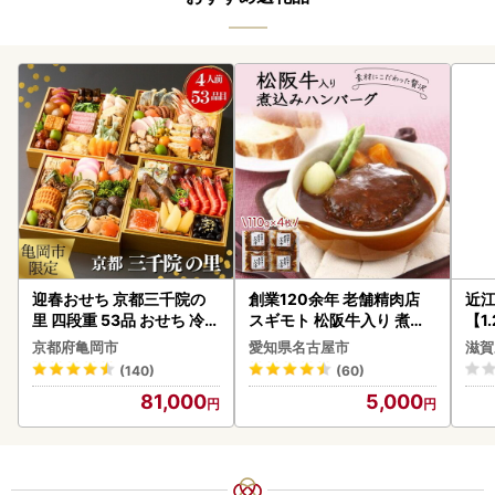
迎春おせち 京都三千院の
創業120余年 老舗精肉店
近
里 四段重 53品 おせち 冷蔵
スギモト 松阪牛入り 煮込
【1
2027 先行予約
み ハンバーグ 110g×4枚
】【
京都府亀岡市
愛知県名古屋市
滋賀
惣菜 お取り寄せ グルメ ハ
(140)
(60)
ンバーグ 冷凍
81,000
5,000