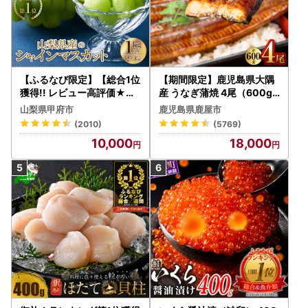
【ふるなび限定】【総合1位
【期間限定】鹿児島県大隅
獲得!! レビュー高評価★】
産 うなぎ蒲焼 4尾（600g
〈2026年度配送分〉山梨
） KN007-004-04-cp18
山梨県甲府市
鹿児島県鹿屋市
県産 シャインマスカット 2
うなぎ 鰻 魚 惣菜 総菜
(2010)
(5769)
～3房（1.0kg以上）シャイ
10,000
18,000
ン フルーツ FN-Limited-S
P