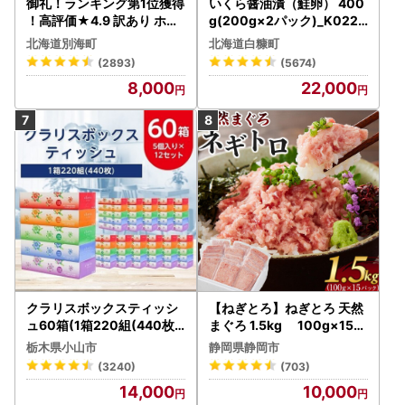
御礼！ランキング第1位獲得
いくら醤油漬（鮭卵） 400
！高評価★4.9 訳あり ホタ
g(200g×2パック)_K022-
テ 400g（ほたて 帆立 貝柱
1676
北海道別海町
北海道白糠町
冷凍 ）
(2893)
(5674)
8,000
22,000
クラリスボックスティッシ
【ねぎとろ】ねぎとろ 天然
ュ60箱(1箱220組(440枚))
まぐろ 1.5kg 100g×15パ
(5個入り×12セット)【配送
ック
栃木県小山市
静岡県静岡市
不可地域：離島・沖縄県】
(3240)
(703)
【1256759】
14,000
10,000