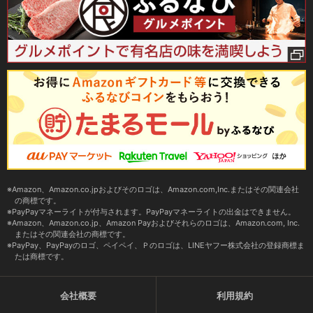
Amazon、Amazon.co.jpおよびそのロゴは、Amazon.com,Inc.またはその関連会社
の商標です。
PayPayマネーライトが付与されます。PayPayマネーライトの出金はできません。
Amazon、Amazon.co.jp、Amazon Payおよびそれらのロゴは、Amazon.com, Inc.
またはその関連会社の商標です。
PayPay、PayPayのロゴ、ペイペイ、Ｐのロゴは、LINEヤフー株式会社の登録商標ま
たは商標です。
会社概要
利用規約