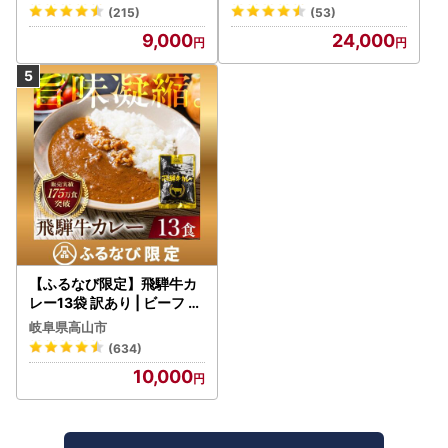
野菜 常温保存
(215)
(53)
9,000
24,000
【ふるなび限定】飛騨牛カ
レー13袋 訳あり | ビーフ レ
トルト 訳あり DC006-CP
岐阜県高山市
01 FN-Limited-VO
(634)
10,000