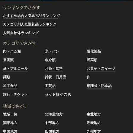
ランキングでさがす
おすすめ総合人気返礼品ランキング
カテゴリ別人気返礼品ランキング
人気自治体ランキング
カテゴリでさがす
肉・ハム類
米・パン
電化製品
果実類
魚介類
野菜類
酒・アルコール
お茶・飲料
お菓子・スイーツ
麺類
雑貨・日用品
卵
加工食品
工芸品
感謝状・記念品
旅行・チケット
セット類 その他
地域でさがす
地域一覧
北海道地方
東北地方
関東地方
中部地方
近畿地方
中国地方
四国地方
九州地方