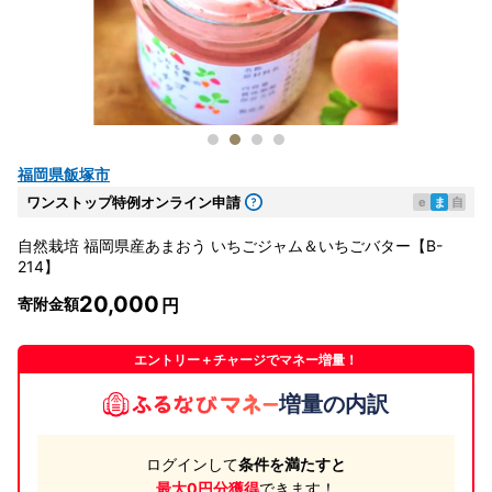
福岡県飯塚市
ワンストップ特例オンライン申請
e
ま
自
自然栽培 福岡県産あまおう いちごジャム＆いちごバター【B-
214】
20,000
寄附金額
エントリー＋チャージでマネー増量！
増量の内訳
ログインして
条件を満たすと
最大0円分獲得
できます！