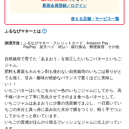
新規会員登録／ログイン
使える店舗・サービス一覧
ふるなびマネーとは
決済方法：
ふるなびマネー
クレジットカード
Amazon Pay
PayPay
楽天ペイ
d払い
銀行振込
郵便振替
その他
自然栽培で育てた「あまおう」を加工したいちごバターといちご
ジャム。
肥料も農薬もホルモン剤も使わない自然栽培のいちごは香りがと
ても強く、甘み・酸味が絶妙なバランスで驚くほどに美味し
い！！
いちごバターはいちごをルビー色のいちごジャムにしてから、高
千穂バターと丁寧に乳化させてそのまま食べるバターとして。
いちごジャムはあまおうに少量の洗双糖でまぶし、一日置いてい
ちごの水分と真っ赤に染み出た水分で膜をつくり、軽く手でつぶ
してからそっと炊いています。
いちごの質感がほんのり残るフレッシュなジャムに仕上がってい
ます。