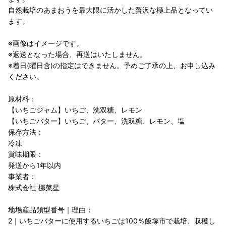
自然栽培のあまおうを最大限に活かした贅沢な極上品となってい
ます。
※画像はイメージです。
※返送となった場合、再送はいたしません。
※着日(曜日含)の指定はできません。予めご了承の上、お申し込み
ください。
原材料：
【いちごジャム】いちご、洗双糖、レモン
【いちごバター】いちご、バター、洗双糖、レモン、塩
保存方法：
冷凍
賞味期限：
発送から1年以内
事業者：
株式会社 梛菜星
地場産品類型番号｜理由：
2｜いちごバターに使用するいちごは100％飯塚市で栽培、収穫し