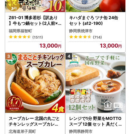
Z61-01 博多若杉【訳あり
キハダまぐろ ツナ缶 24缶
】牛もつ鍋セット(2人前×5
セット (a12-190)
) 10人前 もつ鍋
福岡県福智町
静岡県焼津市
(1511)
(714)
13,000
13,000
スープカレー 北国の丸ごと
レンジで1分 野菜をMOTTO
チキンレッグスープカレー
スープ 12個 セット 具だく
4個 3739
さんスープ 朝食 惣菜 国産
北海道弟子屈町
静岡県静岡市