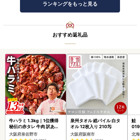
ランキングをもっと見る
おすすめ返礼品
牛ハラミ 1.3kg｜1位獲得
泉州タオル 総パイル 白タ
鮭 
秘伝の赤タレ 牛肉 訳あり
オル 12枚入り 210匁
019
焼肉 BBQ
大阪府泉佐野市
大阪府阪南市
北海