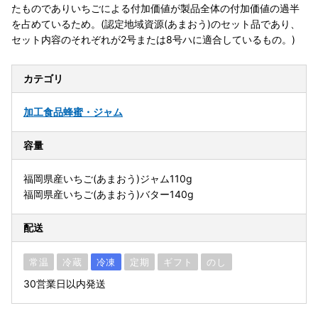
たものでありいちごによる付加価値が製品全体の付加価値の過半
を占めているため。(認定地域資源(あまおう)のセット品であり、
セット内容のそれぞれが2号または8号ハに適合しているもの。)
カテゴリ
加工食品
蜂蜜・ジャム
容量
福岡県産いちご(あまおう)ジャム110g
福岡県産いちご(あまおう)バター140g
配送
常温
冷蔵
冷凍
定期
ギフト
のし
30営業日以内発送