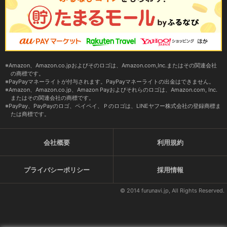
Amazon、Amazon.co.jpおよびそのロゴは、Amazon.com,Inc.またはその関連会社
の商標です。
PayPayマネーライトが付与されます。PayPayマネーライトの出金はできません。
Amazon、Amazon.co.jp、Amazon Payおよびそれらのロゴは、Amazon.com, Inc.
またはその関連会社の商標です。
PayPay、PayPayのロゴ、ペイペイ、Ｐのロゴは、LINEヤフー株式会社の登録商標ま
たは商標です。
会社概要
利用規約
プライバシーポリシー
採用情報
© 2014 furunavi.jp, All Rights Reserved.