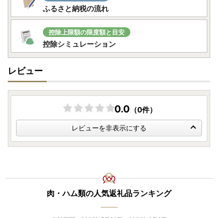
ふるさと納税の流れ
ています。
こちらをご利用いただいた場合でも、2027年1月10日までに
到着したものは受付いたしますのでご安心ください。
控除上限額の限度額と目安
控除シミュレーション
■GW期間中の発送についてのお知らせ
レビュー
平素は格別のお引き立てを賜り、厚く御礼申し上げます。
誠に勝手ながら、下記期間にてご寄附（ご入金）いただいた
場合、返礼品の発送に通常よりお時間をいただく可能性がご
ざいます。
0.0
（0件）
-----------------
2026年4月23日(木)～5月6日(水)
レビューを非表示にする
-----------------
ご不便をおかけいたしますが、何卒ご理解の程お願い申し上
げます。
肉・ハム類の人気返礼品ランキング