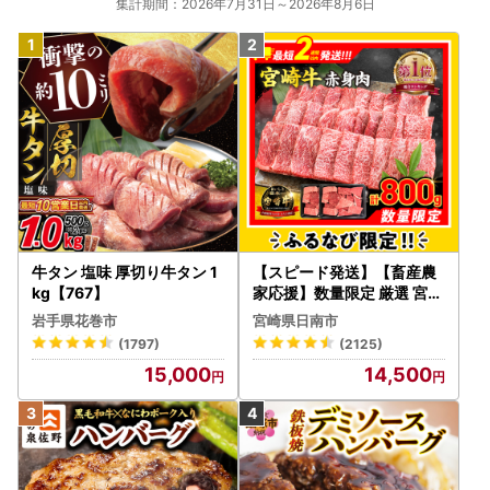
集計期間：2026年7月31日～2026年8月6日
牛タン 塩味 厚切り牛タン 1
【スピード発送】【畜産農
kg【767】
家応援】数量限定 厳選 宮崎
牛 赤身 焼肉 計800g FN-Li
岩手県花巻市
宮崎県日南市
mited-PR_BDV5-26-2W
(1797)
(2125)
15,000
14,500