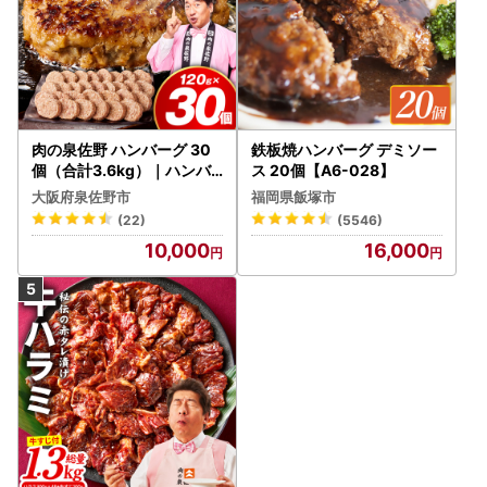
肉の泉佐野 ハンバーグ 30
鉄板焼ハンバーグ デミソー
個（合計3.6kg）｜ハンバ
ス 20個【A6-028】
ーグ 訳あり 黒毛和牛×なに
大阪府泉佐野市
福岡県飯塚市
わポーク
(22)
(5546)
10,000
16,000