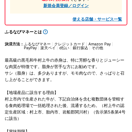
新規会員登録／ログイン
使える店舗・サービス一覧
ふるなびマネーとは
決済方法：
ふるなびマネー
クレジットカード
Amazon Pay
PayPay
楽天ペイ
d払い
銀行振込
その他
最高級の黒毛和牛村上牛の赤身は、特に芳醇な香りとジューシー
な肉質が特徴です。脂身が苦手な方にお勧めです。
サシ（脂身）は、多少ありますが、モモ肉なので、さっぱりと召
し上がることができます。
【地場産品に該当する理由】
村上市内で生産された牛が、下記自治体を含む複数団体を管轄す
る食肉処理場で一括処理された後、流通するため。（村上牛の認
定生産区域：村上市、胎内市、岩船郡関川村）（告示第5条第4号
に該当）
【賞味期限】