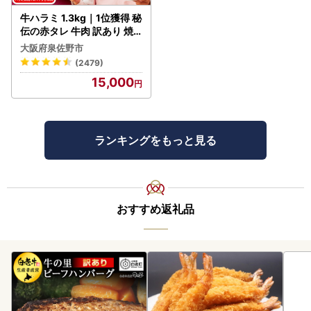
牛ハラミ 1.3kg｜1位獲得 秘
伝の赤タレ 牛肉 訳あり 焼
肉 BBQ
大阪府泉佐野市
(2479)
15,000
ランキングをもっと見る
おすすめ返礼品