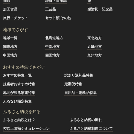
麺類
雑貨・日用品
卵
加工食品
工芸品
感謝状・記念品
旅行・チケット
セット類 その他
地域でさがす
地域一覧
北海道地方
東北地方
関東地方
中部地方
近畿地方
中国地方
四国地方
九州地方
おすすめ特集でさがす
おすすめ特集一覧
訳あり返礼品特集
担当者おすすめ特集
定期便特集
地元が誇る家電特集
日用品・消耗品特集
ふるなび限定特集
ふるさと納税を知る
ふるさと納税とは？
ふるさと納税の流れ
控除上限額シミュレーション
ふるさと納税制度について