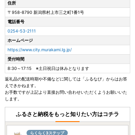
住所
【オンラインワンストップ特例申請について】
〒958-8790
新潟県村上市三之町1番1号
当自治体はオンラインワンストップ申請対象自治体です。
寄附後の申請など、オンラインにて対応が可能です。
電話番号
複数自治体の寄附もまとめて申請ができ、変更届もオンライ
0254-53-2111
ン上で完結します。
ホームページ
▼▼▼自治体マイページはこちらから▼▼▼
https://www.city.murakami.lg.jp/
https://mypg.jp/
受付時間
■ワンストップ特例申請書 送付先変更のお知らせ
8:30～17:15 ※土日祝日は休みとなります
返礼品の配送時期や不備などに関しては「ふるなび」からはお答
2026年4月からワンストップ特例申請書の返送先が変更とな
えできかねます。
りました。
お手数ですが上記より直接お問い合わせいただくようお願いいた
下記まで返送いただきますようよろしくお願いいたします。
します。
〒958-8790
新潟県村上市三之町1番1号
ふるさと納税をもっと知りたい方はコチラ
村上市役所観光課観光交流室 行
※2026年1月〜3月に当市から申請書をお送りしている方へ
らくらく3ステップ
当市から送付した返信用封には、変更前の送付先が記載され