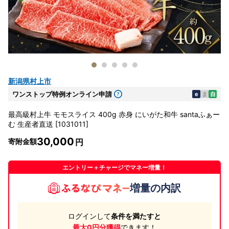
新潟県村上市
ワンストップ特例オンライン申請
e
ま
自
最高級村上牛 モモスライス 400g 赤身 にいがた和牛 santaふぁー
む 生産者直送 [1031011]
30,000
寄附金額
エントリー＋チャージでマネー増量！
増量の内訳
ログインして
条件を満たすと
最大0円分獲得
できます！