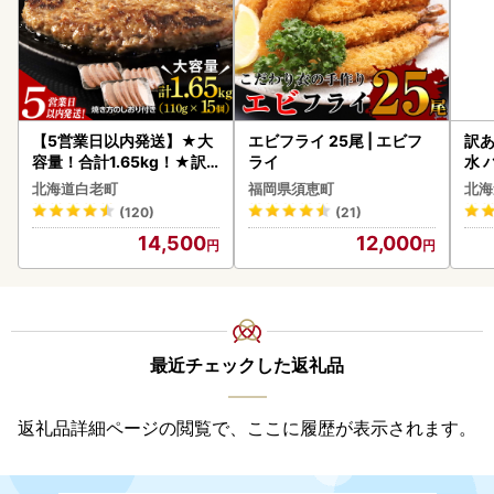
【5営業日以内発送】★大
エビフライ 25尾 | エビフ
訳あ
容量！合計1.65kg！★訳
ライ
水 
あり・牛の里ビーフハンバ
ク 
北海道白老町
福岡県須恵町
北海
ーグ(110ｇ5枚入）×3 AG
付き
(120)
(21)
058
海の
14,500
12,000
司 
取り
料
最近チェックした返礼品
返礼品詳細ページの閲覧で、ここに履歴が表示されます。