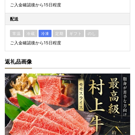
ご入金確認後から15日程度
配送
常温
冷蔵
冷凍
定期
ギフト
のし
ご入金確認後から15日程度
返礼品画像