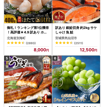
御礼！ランキング第1位獲得
訳あり 銀鮭切身 約2kg サケ
！高評価★4.9 訳あり ホタ
しゃけ 魚 鮭
テ 400g（ほたて 帆立 貝柱
北海道別海町
宮城県気仙沼市
冷凍 ）
(2893)
(2511)
8,000
12,500