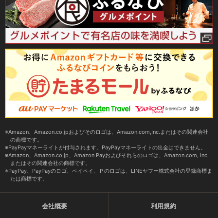
Amazon、Amazon.co.jpおよびそのロゴは、Amazon.com,Inc.またはその関連会社
の商標です。
PayPayマネーライトが付与されます。PayPayマネーライトの出金はできません。
Amazon、Amazon.co.jp、Amazon Payおよびそれらのロゴは、Amazon.com, Inc.
またはその関連会社の商標です。
PayPay、PayPayのロゴ、ペイペイ、Ｐのロゴは、LINEヤフー株式会社の登録商標ま
たは商標です。
会社概要
利用規約