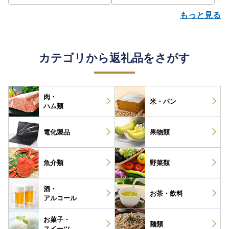
もっと見る
カテゴリから返礼品をさがす
肉・
米・パン
ハム類
電化製品
果物類
魚介類
野菜類
酒・
お茶・
飲料
アルコール
お菓子・
麺類
スイーツ