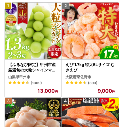
【ふるなび限定】甲州市産
えび 1.7kg 特大5Lサイズ む
厳選旬の大粒シャインマス
きえび
カット 約1.3kg 2～3房【2
山梨県甲州市
大阪府泉佐野市
026年発送】（MG）B12-
(1369)
(393)
472 FN-Limited-VO シャ
13,000
9,000
インマスカット フルーツ