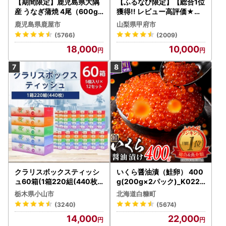
【期間限定】鹿児島県大隅
【ふるなび限定】【総合1位
産 うなぎ蒲焼 4尾（600g
獲得!! レビュー高評価★】
） KN007-004-04-cp18
〈2026年度配送分〉山梨
鹿児島県鹿屋市
山梨県甲府市
うなぎ 鰻 魚 惣菜 総菜
県産 シャインマスカット 2
(5766)
(2009)
～3房（1.0kg以上）シャイ
18,000
10,000
ン フルーツ FN-Limited-S
P
クラリスボックスティッシ
いくら醤油漬（鮭卵） 400
ュ60箱(1箱220組(440枚))
g(200g×2パック)_K022-
(5個入り×12セット)【配送
1676
栃木県小山市
北海道白糠町
不可地域：離島・沖縄県】
(3240)
(5674)
【1256759】
14,000
22,000