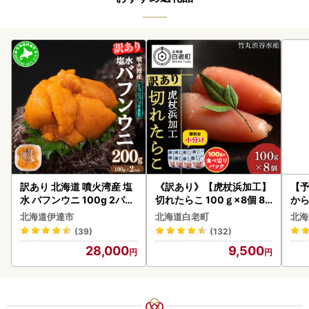
訳あり 北海道 噴火湾産 塩
《訳あり》【虎杖浜加工】
【予
水 バフンウニ 100g 2パッ
切れたらこ 100ｇ×8個 80
から
ク 計200g 《アフター保証
0g AK081
らい
北海道伊達市
北海道白老町
北海
付き》うに ウニ 雲丹 海鮮
g 
(39)
(132)
海の幸 魚介類 ウニ丼 お寿
)【
28,000
9,500
司 濃厚 無添加 産地直送 お
取り寄せ 山村水産 送料無
料