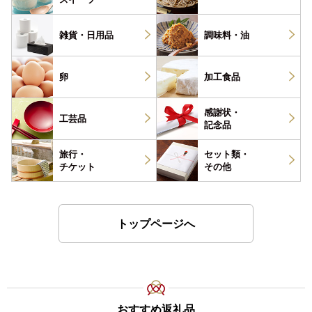
雑貨・
日用品
調味料・
油
卵
加工食品
感謝状・
工芸品
記念品
旅行・
セット類・
チケット
その他
トップページへ
おすすめ返礼品