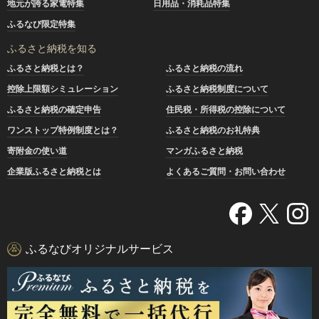
地元が誇る家電特集
日用品・消耗品特集
ふるなび限定特集
ふるさと納税を知る
ふるさと納税とは？
ふるさと納税の流れ
控除上限額シミュレーション
ふるさと納税制度について
ふるさと納税の確定申告
住民税・所得税の控除について
ワンストップ特例制度とは？
ふるさと納税のお礼特典
寄附金の使い道
マンガふるさと納税
企業版ふるさと納税とは
よくあるご質問・お問い合わせ
ふるなびオリジナルサービス