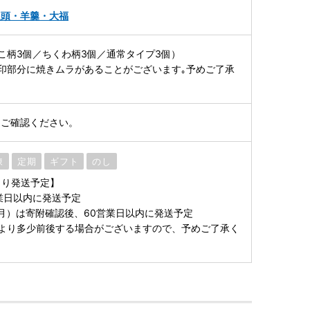
饅頭・羊羹・大福
こ柄3個／ちくわ柄3個／通常タイプ3個）
印部分に焼きムラがあることがございます｡予めご了承
をご確認ください。
凍
定期
ギフト
のし
より発送予定】
業日以内に発送予定
1月）は寄附確認後、60営業日以内に発送予定
より多少前後する場合がございますので、予めご了承く