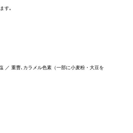
ます｡
､塩 ／ 重曹､カラメル色素（一部に小麦粉・大豆を