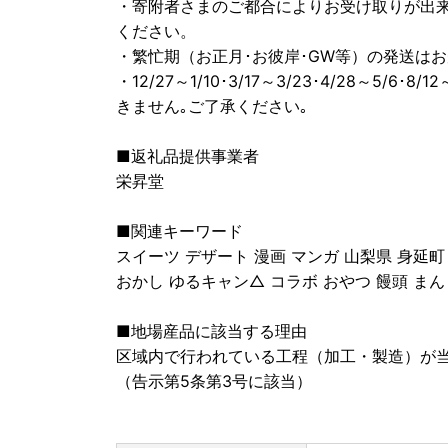
・寄附者さまのご都合によりお受け取りが出
ください。
・繁忙期（お正月･お彼岸･GW等）の発送は
・12/27～1/10･3/17～3/23･4/28～5/6
きません｡ご了承ください｡
■返礼品提供事業者
栄昇堂
■関連キーワード
スイーツ デザート 漫画 マンガ 山梨県 身延町
おかし ゆるキャン△ コラボ おやつ 饅頭 ま
■地場産品に該当する理由
区域内で行われている工程（加工・製造）が
（告示第5条第3号に該当）