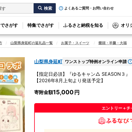
よくあるご質問・お問い合わせ
リでさがす
特集でさがす
ふるさと納税を知る
オリ
方
山梨県身延町の返礼品一覧
お菓子・スイーツ
饅頭・羊羹・大福
山梨県身延町
ワンストップ特例オンライン申請
【指定日必須】『ゆるキャン△ SEASON３
【2026年8月上旬より発送予定】
15,000
寄附金額
エントリー＋チ