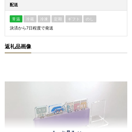
配送
常温
冷蔵
冷凍
定期
ギフト
のし
決済から7日程度で発送
返礼品画像