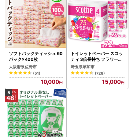
ソフトパックティッシュ 60
トイレットペーパー スコッ
パック×400枚
ティ 3倍長持ち フラワーパ
ック 4ロール×6P
大阪府泉佐野市
埼玉県草加市
(51)
(728)
10,000
15,000