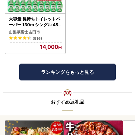
大容量 長持ちトイレットペ
ーパー 130m シングル 48R
芯なし 3倍巻 トイレット
山梨県富士吉田市
(516)
14,000
ランキングをもっと見る
おすすめ返礼品