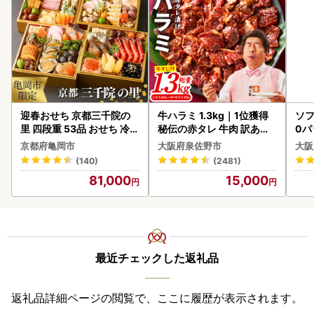
迎春おせち 京都三千院の
牛ハラミ 1.3kg｜1位獲得
ソフ
里 四段重 53品 おせち 冷蔵
秘伝の赤タレ 牛肉 訳あり
0パ
2027 先行予約
焼肉 BBQ
京都府亀岡市
大阪府泉佐野市
大阪
(140)
(2481)
81,000
15,000
最近チェックした返礼品
返礼品詳細ページの閲覧で、ここに履歴が表示されます。