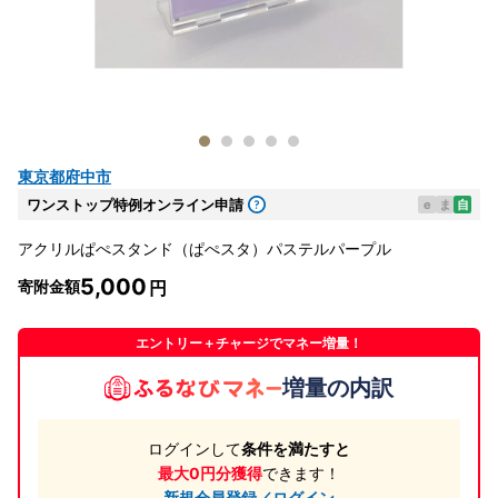
東京都府中市
ワンストップ特例オンライン申請
e
ま
自
アクリルぱぺスタンド（ぱぺスタ）パステルパープル
5,000
寄附金額
エントリー＋チャージでマネー増量！
増量の内訳
ログインして
条件を満たすと
最大0円分獲得
できます！
新規会員登録／ログイン