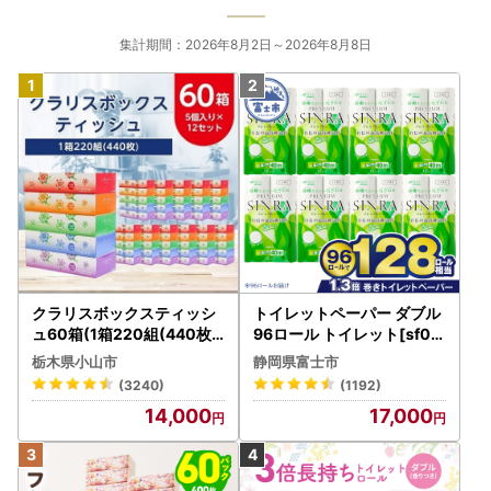
集計期間：2026年8月2日～2026年8月8日
クラリスボックスティッシ
トイレットペーパー ダブル
ュ60箱(1箱220組(440枚))
96ロール トイレット[sf00
(5個入り×12セット)【配送
1-012]
栃木県小山市
静岡県富士市
不可地域：離島・沖縄県】
(3240)
(1192)
【1256759】
14,000
17,000