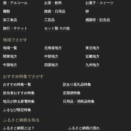
酒・アルコール
お茶・飲料
お菓子・スイーツ
麺類
雑貨・日用品
卵
加工食品
工芸品
感謝状・記念品
旅行・チケット
セット類 その他
地域でさがす
地域一覧
北海道地方
東北地方
関東地方
中部地方
近畿地方
中国地方
四国地方
九州地方
おすすめ特集でさがす
おすすめ特集一覧
訳あり返礼品特集
担当者おすすめ特集
定期便特集
地元が誇る家電特集
日用品・消耗品特集
ふるなび限定特集
ふるさと納税を知る
ふるさと納税とは？
ふるさと納税の流れ