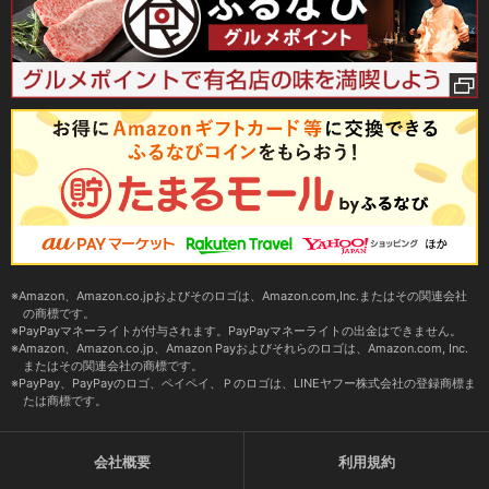
Amazon、Amazon.co.jpおよびそのロゴは、Amazon.com,Inc.またはその関連会社
の商標です。
PayPayマネーライトが付与されます。PayPayマネーライトの出金はできません。
Amazon、Amazon.co.jp、Amazon Payおよびそれらのロゴは、Amazon.com, Inc.
またはその関連会社の商標です。
PayPay、PayPayのロゴ、ペイペイ、Ｐのロゴは、LINEヤフー株式会社の登録商標ま
たは商標です。
会社概要
利用規約