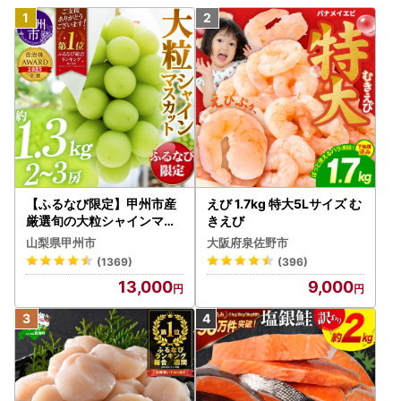
【ふるなび限定】甲州市産
えび 1.7kg 特大5Lサイズ む
厳選旬の大粒シャインマス
きえび
カット 約1.3kg 2～3房【2
山梨県甲州市
大阪府泉佐野市
026年発送】（MG）B12-
(1369)
(396)
472 FN-Limited-VO シャ
13,000
9,000
インマスカット フルーツ