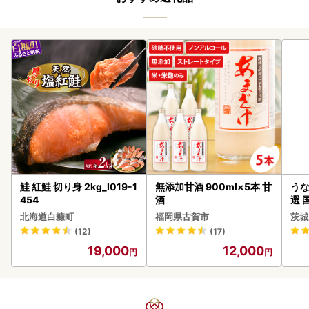
鮭 紅鮭 切り身 2kg_I019-1
無添加甘酒 900ml×5本 甘
うな
454
酒
選 
付き
北海道白糠町
福岡県古賀市
茨城
あり
(12)
(17)
人気
19,000
12,000
代