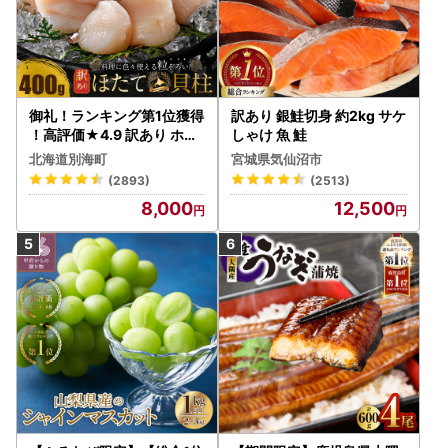
御礼！ランキング第1位獲得
訳あり 銀鮭切身 約2kg サケ
！高評価★4.9 訳あり ホタ
しゃけ 魚 鮭
テ 400g（ほたて 帆立 貝柱
北海道別海町
宮城県気仙沼市
冷凍 ）
(2893)
(2513)
8,000
12,500