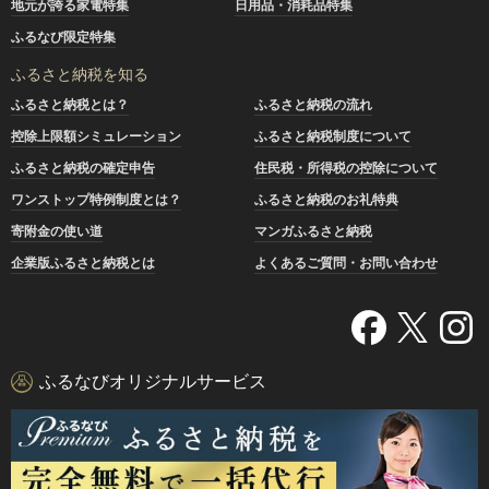
地元が誇る家電特集
日用品・消耗品特集
ふるなび限定特集
ふるさと納税を知る
ふるさと納税とは？
ふるさと納税の流れ
控除上限額シミュレーション
ふるさと納税制度について
ふるさと納税の確定申告
住民税・所得税の控除について
ワンストップ特例制度とは？
ふるさと納税のお礼特典
寄附金の使い道
マンガふるさと納税
企業版ふるさと納税とは
よくあるご質問・お問い合わせ
ふるなびオリジナルサービス