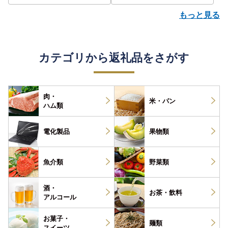
もっと見る
カテゴリから返礼品をさがす
肉・
米・パン
ハム類
電化製品
果物類
魚介類
野菜類
酒・
お茶・
飲料
アルコール
お菓子・
麺類
スイーツ