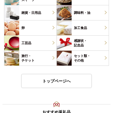
雑貨・
日用品
調味料・
油
卵
加工食品
感謝状・
工芸品
記念品
旅行・
セット類・
チケット
その他
トップページへ
おすすめ返礼品