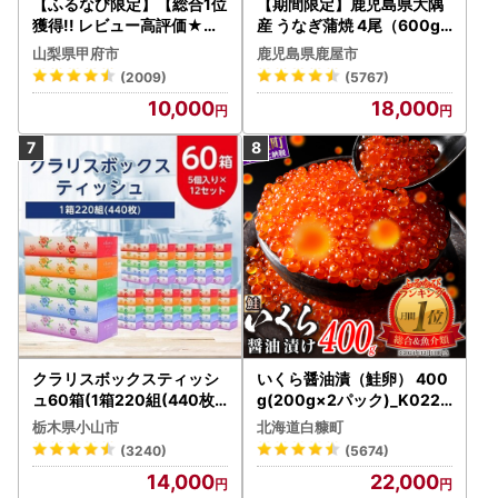
【ふるなび限定】【総合1位
【期間限定】鹿児島県大隅
獲得!! レビュー高評価★】
産 うなぎ蒲焼 4尾（600g
〈2026年度配送分〉山梨
） KN007-004-04-cp18
山梨県甲府市
鹿児島県鹿屋市
県産 シャインマスカット 2
うなぎ 鰻 魚 惣菜 総菜
(2009)
(5767)
～3房（1.0kg以上）シャイ
10,000
18,000
ン フルーツ FN-Limited-S
P
クラリスボックスティッシ
いくら醤油漬（鮭卵） 400
ュ60箱(1箱220組(440枚))
g(200g×2パック)_K022-
(5個入り×12セット)【配送
1676
栃木県小山市
北海道白糠町
不可地域：離島・沖縄県】
(3240)
(5674)
【1256759】
14,000
22,000