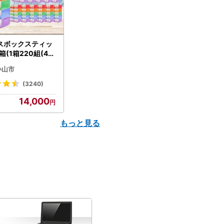
スボックスティッ
箱(1箱220組(44
(5個入り×12セッ
小山市
配送不可地域：離島
】【1256759】
(3240)
14,000
もっと見る