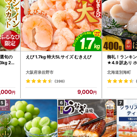
選旬の
えび 1.7kg 特大5Lサイズ むきえび
御礼！ランキン
kg 2
★4.9 訳あり 
B12-
帆立 貝柱 冷凍 
大阪府泉佐野市
北海道別海町
インマス
(396)
,000
9,000