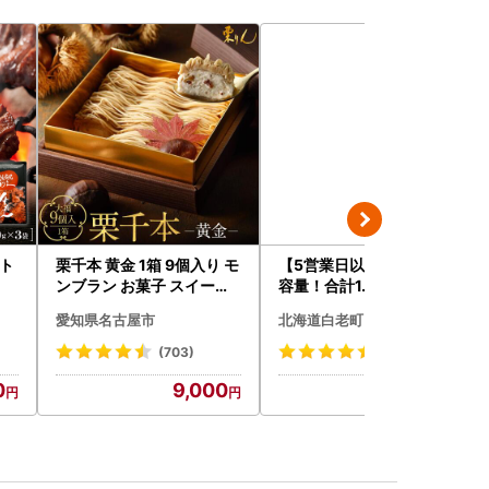
ット
栗千本 黄金 1箱 9個入り モ
【5営業日以内発送】★大
ンブラン お菓子 スイーツ
容量！合計1.65kg！★訳
デザート モンブラン 人気
あり・牛の里ビーフハンバ
愛知県名古屋市
北海道白老町
ーグ(110ｇ5枚入）×3 AG
058
(703)
(120)
0
9,000
14,500