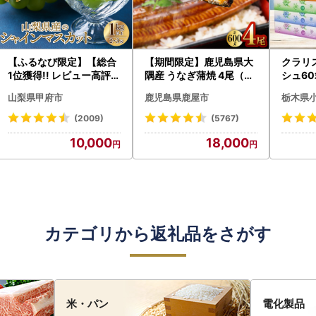
【ふるなび限定】【総合
【期間限定】鹿児島県大
クラリ
1位獲得!! レビュー高評価
隅産 うなぎ蒲焼 4尾（60
シュ60
★】〈2026年度配送分
0g） KN007-004-04-
0枚))
山梨県甲府市
鹿児島県鹿屋市
栃木県
〉山梨県産 シャインマス
cp18 うなぎ 鰻 魚 惣菜 総
ト)【
カット 2～3房（1.0kg以
菜
・沖縄県
(2009)
(5767)
上）シャイン フルーツ F
10,000
18,000
N-Limited-SP
カテゴリから返礼品をさがす
米・パン
電化製品