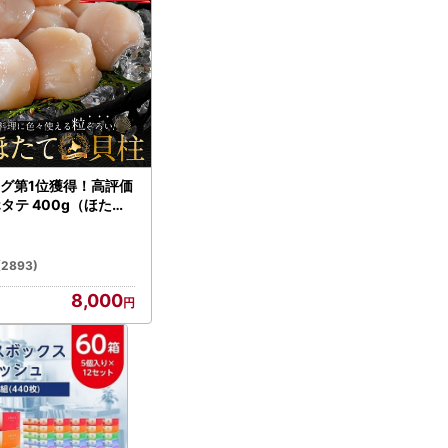
グ第1位獲得！高評価
ホタテ 400g（ほたて
）
(2893)
8,000