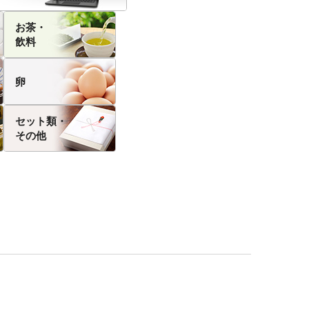
お茶・
飲料
卵
セット類・
その他