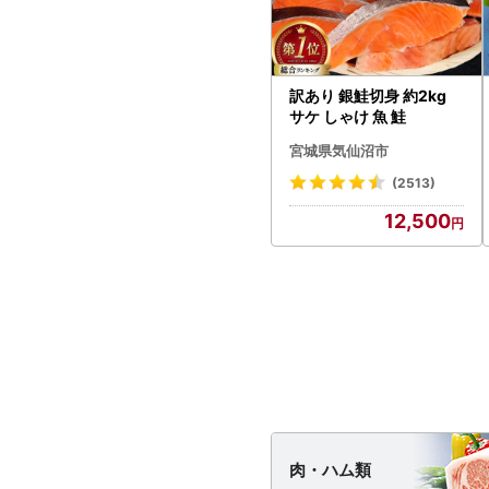
訳あり 銀鮭切身 約2kg
サケ しゃけ 魚 鮭
宮城県気仙沼市
(2513)
12,500
肉・
ハム類