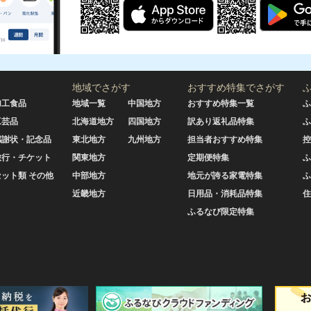
地域でさがす
おすすめ特集でさがす
加工食品
地域一覧
中国地方
おすすめ特集一覧
ふ
工芸品
北海道地方
四国地方
訳あり返礼品特集
ふ
感謝状・記念品
東北地方
九州地方
担当者おすすめ特集
控
旅行・チケット
関東地方
定期便特集
ふ
セット類 その他
中部地方
地元が誇る家電特集
ふ
近畿地方
日用品・消耗品特集
住
ふるなび限定特集