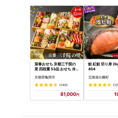
迎春おせち 京都三千院の
鮭 紅鮭 切り身 2kg
里 四段重 53品 おせち 冷蔵
454
2027 先行予約
京都府亀岡市
北海道白糠町
(140)
(12
81,000
1