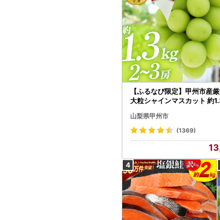
【ふるなび限定】甲州市産厳
大粒シャインマスカット 約1.3
～3房【2026年発送】（MG）
山梨県甲州市
472 FN-Limited-VO シャ
カット フルーツ
(1369)
13