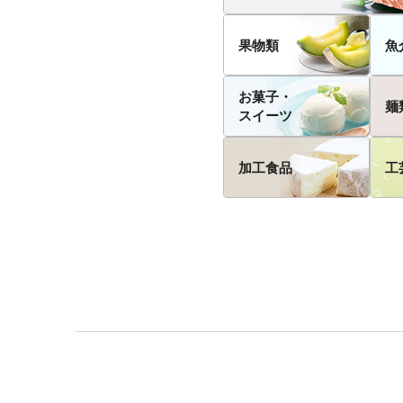
果物類
魚
お菓子・
麺
スイーツ
加工食品
工