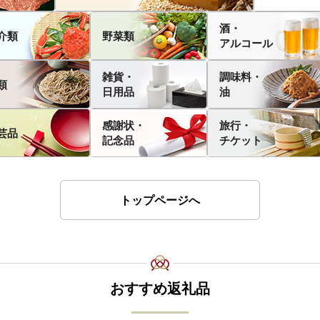
酒・
介類
野菜類
アルコール
雑貨・
調味料・
類
日用品
油
感謝状・
旅行・
芸品
記念品
チケット
トップページへ
おすすめ返礼品