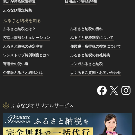
地元が誇る家電特集
日用品・消耗品特集
ふるなび限定特集
ふるさと納税を知る
ふるさと納税とは？
ふるさと納税の流れ
控除上限額シミュレーション
ふるさと納税制度について
ふるさと納税の確定申告
住民税・所得税の控除について
ワンストップ特例制度とは？
ふるさと納税のお礼特典
寄附金の使い道
マンガふるさと納税
企業版ふるさと納税とは
よくあるご質問・お問い合わせ
ふるなびオリジナルサービス