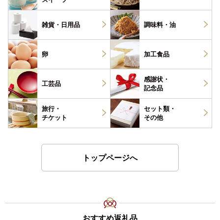
雑貨・
日用品
調味料・
油
卵
加工食品
感謝状・
工芸品
記念品
旅行・
セット類・
チケット
その他
トップページへ
おすすめ返礼品