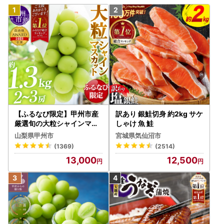
【ふるなび限定】甲州市産
訳あり 銀鮭切身 約2kg サケ
厳選旬の大粒シャインマス
しゃけ 魚 鮭
カット 約1.3kg 2～3房【2
山梨県甲州市
宮城県気仙沼市
026年発送】（MG）B12-
(1369)
(2514)
472 FN-Limited-VO シャ
13,000
12,500
インマスカット フルーツ