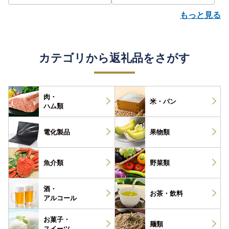
評価 ランキング おすすめ |
もっと見る
カテゴリから返礼品をさがす
肉・
米・パン
ハム類
電化製品
果物類
魚介類
野菜類
酒・
お茶・
飲料
アルコール
お菓子・
麺類
スイーツ