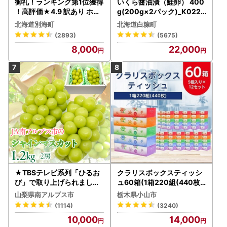
御礼！ランキング第1位獲得
いくら醤油漬（鮭卵） 400
！高評価★4.9 訳あり ホタ
g(200g×2パック)_K022-
テ 400g（ほたて 帆立 貝柱
1676
北海道別海町
北海道白糠町
冷凍 ）
(2893)
(5675)
8,000
22,000
★TBSテレビ系列「ひるお
クラリスボックスティッシ
び」で取り上げられました
ュ60箱(1箱220組(440枚))
！★＜2026年発送先行予
(5個入り×12セット)【配送
山梨県南アルプス市
栃木県小山市
約＞絶品！南アルプス市産
不可地域：離島・沖縄県】
(1114)
(3240)
シャインマスカット1.2kg A
【1256759】
10,000
14,000
LPAA003 | 人気 山梨産 高