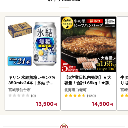
キリン 氷結無糖レモン7％
【5営業日以内発送】★大
牛タ
350ml×24本｜氷結 チュ
容量！合計1.65kg！★訳
り 塩
ーハイ 仙台市
あり・牛の里ビーフハンバ
宮城県仙台市
北海道白老町
宮崎
ーグ(110ｇ5枚入）×3 AG
(0)
(120)
058
13,500
14,500