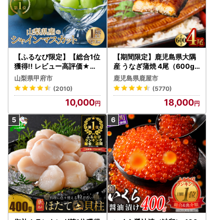
【ふるなび限定】【総合1位
【期間限定】鹿児島県大隅
獲得!! レビュー高評価★】
産 うなぎ蒲焼 4尾（600g
〈2026年度配送分〉山梨
） KN007-004-04-cp18
山梨県甲府市
鹿児島県鹿屋市
県産 シャインマスカット 2
うなぎ 鰻 魚 惣菜 総菜
(2010)
(5770)
～3房（1.0kg以上）シャイ
10,000
18,000
ン フルーツ FN-Limited-S
P