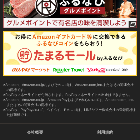
Amazon、Amazon.co.jpおよびそのロゴは、Amazon.com,Inc.またはその関連会社
の商標です。
PayPayマネーライトが付与されます。PayPayマネーライトの出金はできません。
Amazon、Amazon.co.jp、Amazon Payおよびそれらのロゴは、Amazon.com, Inc.
またはその関連会社の商標です。
PayPay、PayPayのロゴ、ペイペイ、Ｐのロゴは、LINEヤフー株式会社の登録商標ま
たは商標です。
会社概要
利用規約