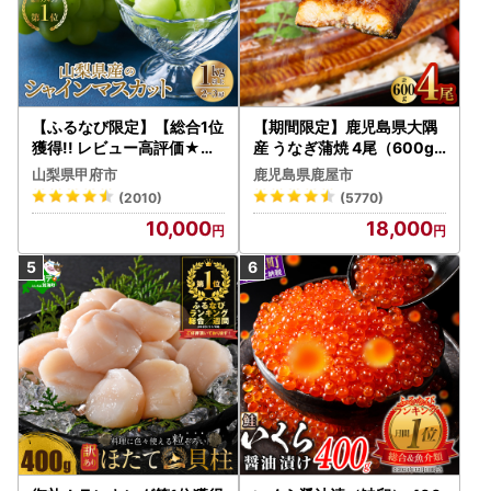
【ふるなび限定】【総合1位
【期間限定】鹿児島県大隅
獲得!! レビュー高評価★】
産 うなぎ蒲焼 4尾（600g
〈2026年度配送分〉山梨
） KN007-004-04-cp18
山梨県甲府市
鹿児島県鹿屋市
県産 シャインマスカット 2
うなぎ 鰻 魚 惣菜 総菜
(2010)
(5770)
～3房（1.0kg以上）シャイ
10,000
18,000
ン フルーツ FN-Limited-S
P