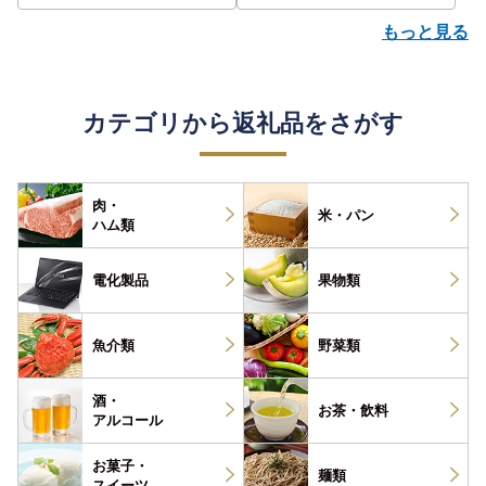
評価 ランキング おすすめ |
もっと見る
カテゴリから返礼品をさがす
肉・
米・パン
ハム類
電化製品
果物類
魚介類
野菜類
酒・
お茶・
飲料
アルコール
お菓子・
麺類
スイーツ