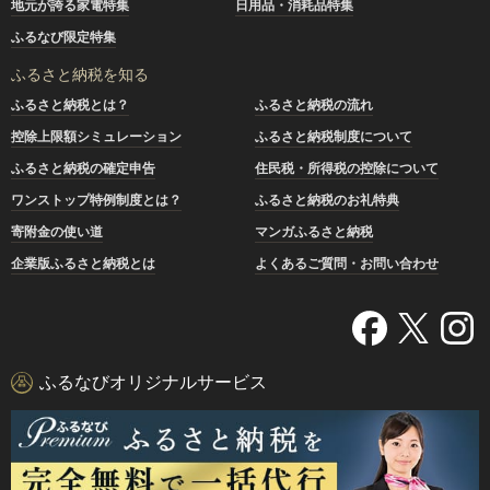
地元が誇る家電特集
日用品・消耗品特集
ふるなび限定特集
ふるさと納税を知る
ふるさと納税とは？
ふるさと納税の流れ
控除上限額シミュレーション
ふるさと納税制度について
ふるさと納税の確定申告
住民税・所得税の控除について
ワンストップ特例制度とは？
ふるさと納税のお礼特典
寄附金の使い道
マンガふるさと納税
企業版ふるさと納税とは
よくあるご質問・お問い合わせ
ふるなびオリジナルサービス