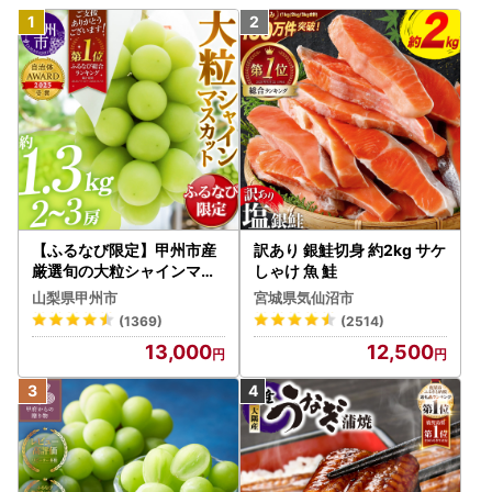
【ふるなび限定】甲州市産
訳あり 銀鮭切身 約2kg サケ
厳選旬の大粒シャインマス
しゃけ 魚 鮭
カット 約1.3kg 2～3房【2
山梨県甲州市
宮城県気仙沼市
026年発送】（MG）B12-
(1369)
(2514)
472 FN-Limited-VO シャ
13,000
12,500
インマスカット フルーツ