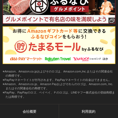
Amazon、Amazon.co.jpおよびそのロゴは、Amazon.com,Inc.またはその関連会社
の商標です。
PayPayマネーライトが付与されます。PayPayマネーライトの出金はできません。
Amazon、Amazon.co.jp、Amazon Payおよびそれらのロゴは、Amazon.com, Inc.
またはその関連会社の商標です。
PayPay、PayPayのロゴ、ペイペイ、Ｐのロゴは、LINEヤフー株式会社の登録商標ま
たは商標です。
会社概要
利用規約