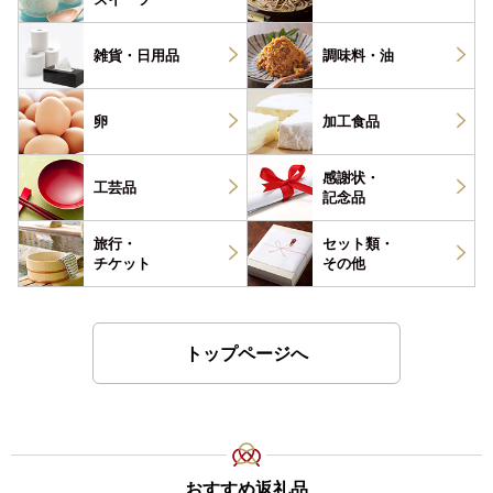
雑貨・
日用品
調味料・
油
卵
加工食品
感謝状・
工芸品
記念品
旅行・
セット類・
チケット
その他
トップページへ
おすすめ返礼品