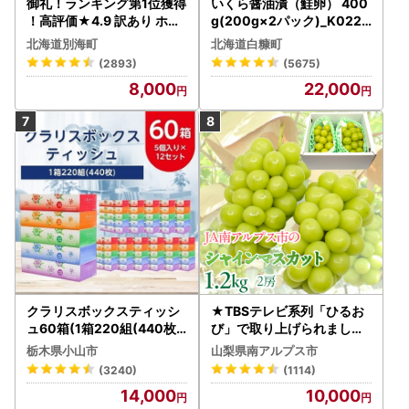
御礼！ランキング第1位獲得
いくら醤油漬（鮭卵） 400
！高評価★4.9 訳あり ホタ
g(200g×2パック)_K022-
テ 400g（ほたて 帆立 貝柱
1676
北海道別海町
北海道白糠町
冷凍 ）
(2893)
(5675)
8,000
22,000
クラリスボックスティッシ
★TBSテレビ系列「ひるお
ュ60箱(1箱220組(440枚))
び」で取り上げられました
(5個入り×12セット)【配送
！★＜2026年発送先行予
栃木県小山市
山梨県南アルプス市
不可地域：離島・沖縄県】
約＞絶品！南アルプス市産
(3240)
(1114)
【1256759】
シャインマスカット1.2kg A
14,000
10,000
LPAA003 | 人気 山梨産 高