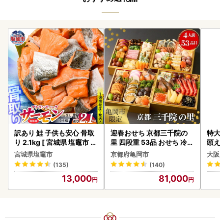
訳あり 鮭 子供も安心 骨取
迎春おせち 京都三千院の
特大
り 2.1kg [ 宮城県 塩竈市 ]
里 四段重 53品 おせち 冷蔵
頭え
鮭
2027 先行予約
宮城県塩竈市
京都府亀岡市
大阪
(135)
(140)
13,000
81,000