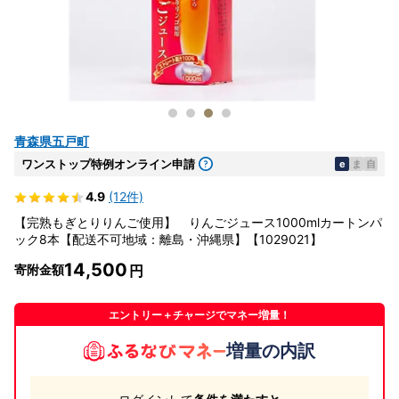
青森県五戸町
ワンストップ特例オンライン申請
e
ま
自
4.9
(12件)
【完熟もぎとりりんご使用】 りんごジュース1000mlカートンパ
ック8本【配送不可地域：離島・沖縄県】【1029021】
14,500
寄附金額
エントリー＋チャージでマネー増量！
増量の内訳