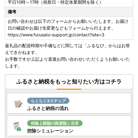
◆送付先
平日10時～17時（祝祭日・特定休業期間を除く）
〒134-8691
備考
日本郵便株式会社葛西郵便局私書箱第39号AT
青森県五戸町 ワンストップ特例申請窓口 宛
お問い合わせは以下のフォームからお願いいたします。お届け
日の確認やお届け先変更などもフォームから行えます。
https://www.furusato-support.jp/contact?site=3
返礼品の配送時期や不備などに関しては「ふるなび」からはお答
えできかねます。
お手数ですが上記より直接お問い合わせいただくようお願いいた
します。
ふるさと納税をもっと知りたい方はコチラ
らくらく3ステップ
ふるさと納税の流れ
控除上限額の限度額と目安
控除シミュレーション