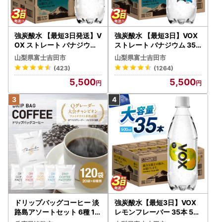
強炭酸水 【最短3日発送】V
強炭酸水 【最短3日】VOX
OX ストレート バナジウム
ストレート バナジウム 35
強炭酸水 35本 500ml ラベ
本 500ml 【富士吉田市限
山梨県富士吉田市
山梨県富士吉田市
ルレス【富士吉田市限定カ
定カートン】炭酸
(423)
(1264)
ートン】 炭酸
5,500
5,500
ドリップバッグコーヒー 淡
強炭酸水【最短3日】VOX
路島アソートセット 6種 12
レモンフレーバー 35本 50
0袋 飲み比べ コーヒー
0ml 【富士吉田市限定カー