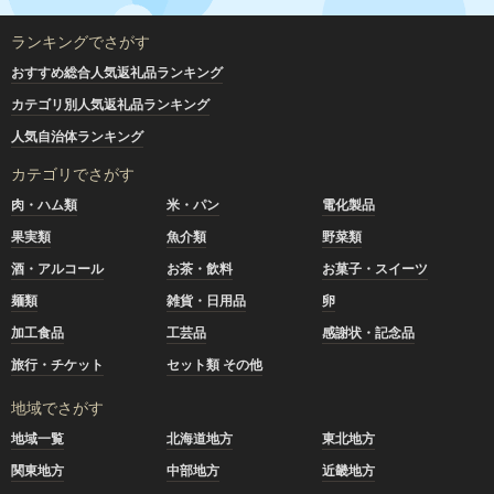
ランキングでさがす
おすすめ総合人気返礼品ランキング
カテゴリ別人気返礼品ランキング
人気自治体ランキング
カテゴリでさがす
肉・ハム類
米・パン
電化製品
果実類
魚介類
野菜類
酒・アルコール
お茶・飲料
お菓子・スイーツ
麺類
雑貨・日用品
卵
加工食品
工芸品
感謝状・記念品
旅行・チケット
セット類 その他
地域でさがす
地域一覧
北海道地方
東北地方
関東地方
中部地方
近畿地方