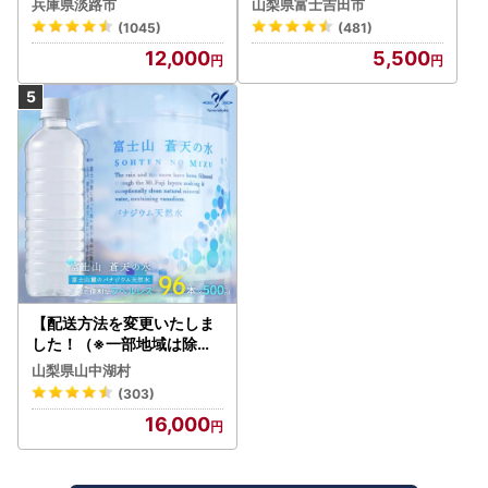
兵庫県淡路市
山梨県富士吉田市
トン】炭酸
(1045)
(481)
12,000
5,500
【配送方法を変更いたしま
した！（※一部地域は除く
）】＜ラベルレス＞富士山
山梨県山中湖村
蒼天の水 500ml×96本（４
(303)
ケース）YC001
16,000