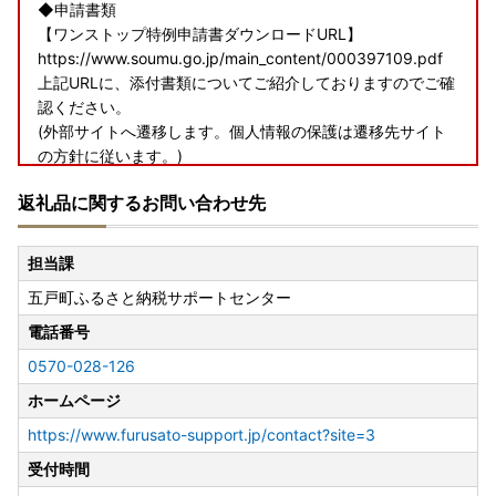
◆申請書類
【ワンストップ特例申請書ダウンロードURL】
https://www.soumu.go.jp/main_content/000397109.pdf
上記URLに、添付書類についてご紹介しておりますのでご確
認ください。
(外部サイトへ遷移します。個人情報の保護は遷移先サイト
の方針に従います。)
返礼品に関するお問い合わせ先
◆電子申請
【ふるさとPASS】ワンストップ特例制度の手続きをスマホ
でできるサービス
担当課
https://www.furusato-pass.jp/static/about
五戸町ふるさと納税サポートセンター
上記URLに、電子申請についてご紹介しておりますのでご確
認ください。
電話番号
(外部サイトへ遷移します。個人情報の保護は遷移先サイト
0570-028-126
の方針に従います
ホームページ
申請書類の受理・不受理につきましては、原則としてメール
https://www.furusato-support.jp/contact?site=3
で通知いたします。
受付時間