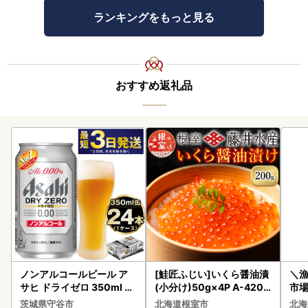
ランキングをもっと見る
おすすめ返礼品
ノンアルコールビール ア
[鮭匠ふじい]いくら醤油漬
＼
サヒ ドライゼロ 350ml 24
(小分け)50g×4P A-4209
市場
本 ノンアル ビール asashi
5
貝柱
茨城県守谷市
北海道根室市
北海