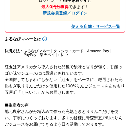
ログインして
条件を満たすと
最大0円分獲得
できます！
新規会員登録／ログイン
使える店舗・サービス一覧
ふるなびマネーとは
決済方法：
ふるなびマネー
クレジットカード
Amazon Pay
PayPay
楽天ペイ
d払い
紅玉はアメリカから導入された品種で酸味と香りが強く、甘酸っ
ぱい味でジュースには最適とされています。
全国探してもまれにしかない「紅玉」をベースに、厳選された完
熟もぎ取りりんごだけを使用した100%りんごジュースをあおもり
五戸町「くらいし」からお届けします。
■生産者の声
地元農家さんが丹精込めて作った完熟もぎとりりんごだけを使
い、丁寧につくっております。多くの皆様に青森県五戸町のりん
ごジュースをお届けできるよう日々活動しております。