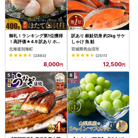
御礼！ランキング第1位獲得
訳あり 銀鮭切身 約2kg サケ
！高評価★4.9 訳あり ホタ
しゃけ 魚 鮭
テ 400g（ほたて 帆立 貝柱
北海道別海町
宮城県気仙沼市
冷凍 ）
(2893)
(2511)
8,000
12,500