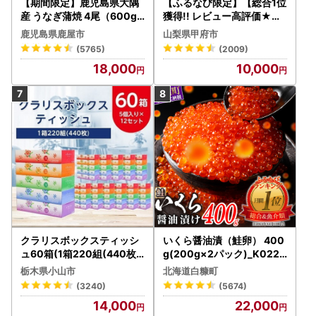
【期間限定】鹿児島県大隅
【ふるなび限定】【総合1位
産 うなぎ蒲焼 4尾（600g
獲得!! レビュー高評価★】
） KN007-004-04-cp18
〈2026年度配送分〉山梨
鹿児島県鹿屋市
山梨県甲府市
うなぎ 鰻 魚 惣菜 総菜
県産 シャインマスカット 2
(5765)
(2009)
～3房（1.0kg以上）シャイ
18,000
10,000
ン フルーツ FN-Limited-S
P
クラリスボックスティッシ
いくら醤油漬（鮭卵） 400
ュ60箱(1箱220組(440枚))
g(200g×2パック)_K022-
(5個入り×12セット)【配送
1676
栃木県小山市
北海道白糠町
不可地域：離島・沖縄県】
(3240)
(5674)
【1256759】
14,000
22,000