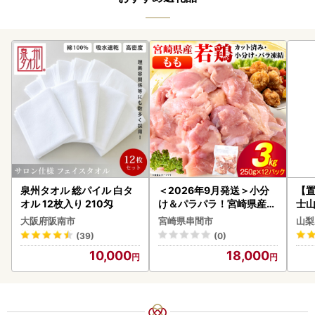
泉州タオル 総パイル 白タ
＜2026年9月発送＞小分
【置
オル 12枚入り 210匁
け＆パラパラ！宮崎県産鶏
士山
ももカット合計3kg_K043
BK1
大阪府阪南市
宮崎県串間市
山梨
-009-2609
(39)
(0)
10,000
18,000