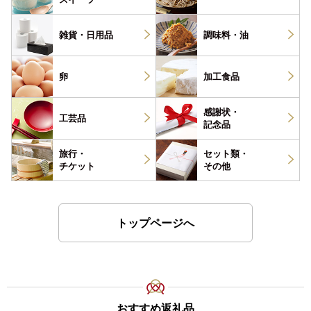
雑貨・
日用品
調味料・
油
卵
加工食品
感謝状・
工芸品
記念品
旅行・
セット類・
チケット
その他
トップページへ
おすすめ返礼品