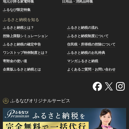
地元が誇る家電特集
日用品・消耗品特集
ふるなび限定特集
ふるさと納税を知る
ふるさと納税とは？
ふるさと納税の流れ
控除上限額シミュレーション
ふるさと納税制度について
ふるさと納税の確定申告
住民税・所得税の控除について
ワンストップ特例制度とは？
ふるさと納税のお礼特典
寄附金の使い道
マンガふるさと納税
企業版ふるさと納税とは
よくあるご質問・お問い合わせ
ふるなびオリジナルサービス