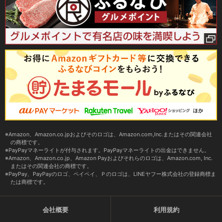
Amazon、Amazon.co.jpおよびそのロゴは、Amazon.com,Inc.またはその関連会社
の商標です。
PayPayマネーライトが付与されます。PayPayマネーライトの出金はできません。
Amazon、Amazon.co.jp、Amazon Payおよびそれらのロゴは、Amazon.com, Inc.
またはその関連会社の商標です。
PayPay、PayPayのロゴ、ペイペイ、Ｐのロゴは、LINEヤフー株式会社の登録商標ま
たは商標です。
会社概要
利用規約