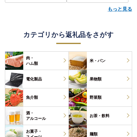
もっと見る
カテゴリから返礼品をさがす
肉・
米・パン
ハム類
電化製品
果物類
魚介類
野菜類
酒・
お茶・
飲料
アルコール
お菓子・
麺類
スイーツ