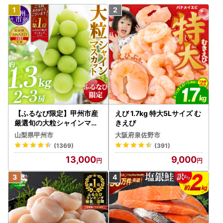
【ふるなび限定】甲州市産
えび 1.7kg 特大5Lサイズ む
厳選旬の大粒シャインマス
きえび
カット 約1.3kg 2～3房【2
山梨県甲州市
大阪府泉佐野市
026年発送】（MG）B12-
(1369)
(391)
472 FN-Limited-VO シャ
13,000
9,000
インマスカット フルーツ