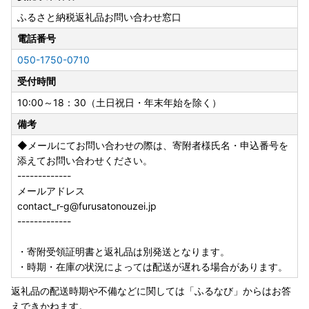
ふるさと納税返礼品お問い合わせ窓口
【お盆期間中の対応につきまして】
※お盆期間中のお問い合わせ等については、土・日・祝を除
電話番号
くカレンダー通りの対応となります。
050-1750-0710
※出荷自粛期間は、8月8日〜8月16日となっております。
※期間中の寄附申込については、8月17日からの配送日程と
受付時間
なり、配送期間が前後する場合がございます。予めご了承く
10:00～18：30（土日祝日・年末年始を除く）
ださい。
備考
※お盆期間中に配送予定がある返礼品、その他到着日指定が
ある場合は、期間中でも出荷を行います（3営業日以内出
◆メールにてお問い合わせの際は、寄附者様氏名・申込番号を
荷・14日以内出荷・配送指定日のあるもの/お中元対応返礼
添えてお問い合わせください。
品／卵定期便／収穫期間の限られるフルーツなど）
-------------
メールアドレス
contact_r-g@furusatonouzei.jp
【年末年始の返礼品配送に関するお知らせ】
-------------
年末年始は、ふるさと納税のお申し込みが例年大変集中いた
します。
・寄附受領証明書と返礼品は別発送となります。
これに伴い、誠に恐れ入りますが、12月にご寄附いただいた
・時期・在庫の状況によっては配送が遅れる場合があります。
返礼品につきまして配送に遅延が生じる可能性がございま
返礼品の配送時期や不備などに関しては「ふるなび」からはお答
す。
えできかねます。
何卒ご了承くださいませ。