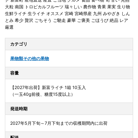
大粒 南国 トロピカルフルーツ 瑞々しい 農作物 青果 果実 生り物
生鮮ライチ 生ライチ オススメ 宮崎 宮崎県産 九州 みやざき しん
とみ 希少 贅沢 ごちそう ご馳走 豪華 ご褒美 ごほうび 絶品 レア
厳選
カテゴリ
果物類
その他の果物
容量
【2027年出荷】新富ライチ 1箱 10玉入
（一玉40g前後、糖度15度以上）
発送時期
2027年5月下旬～7月下旬までの収穫期間内に出荷
配送