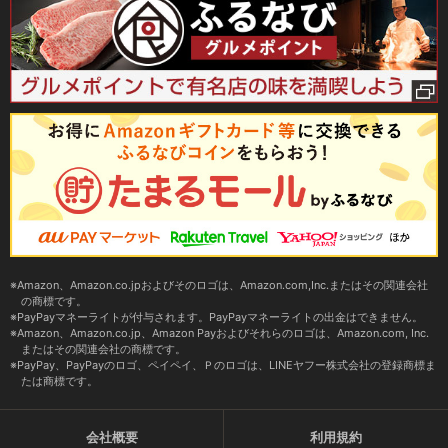
Amazon、Amazon.co.jpおよびそのロゴは、Amazon.com,Inc.またはその関連会社
の商標です。
PayPayマネーライトが付与されます。PayPayマネーライトの出金はできません。
Amazon、Amazon.co.jp、Amazon Payおよびそれらのロゴは、Amazon.com, Inc.
またはその関連会社の商標です。
PayPay、PayPayのロゴ、ペイペイ、Ｐのロゴは、LINEヤフー株式会社の登録商標ま
たは商標です。
会社概要
利用規約