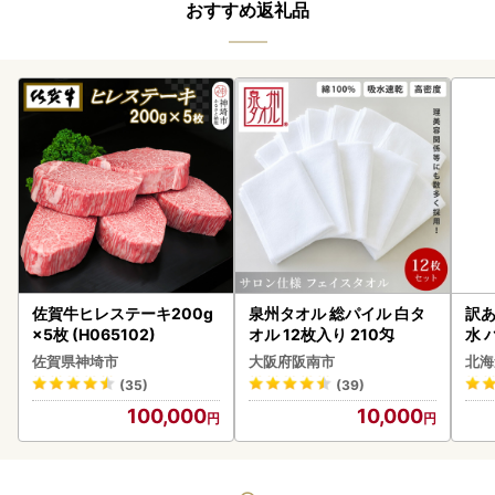
おすすめ返礼品
佐賀牛ヒレステーキ200g
泉州タオル 総パイル 白タ
訳あ
×5枚 (H065102)
オル 12枚入り 210匁
水 
ク 
佐賀県神埼市
大阪府阪南市
北海
付き
(35)
(39)
海の
100,000
10,000
司 
取り
料