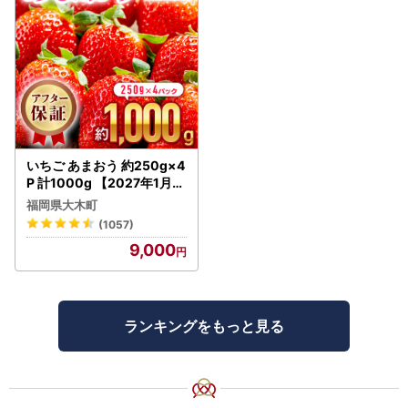
いちご あまおう 約250g×4
P 計1000g 【2027年1月～
4月に順次出荷予定】いち
福岡県大木町
ご CB223
(1057)
9,000
ランキングをもっと見る