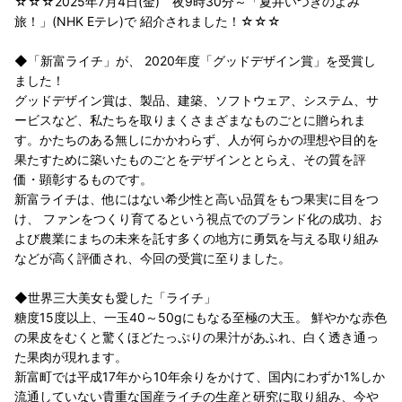
☆☆☆2025年7月4日(金) 夜9時30分～「夏井いつきのよみ
旅！」(NHK Eテレ)で 紹介されました！☆☆☆
◆「新富ライチ」が、 2020年度「グッドデザイン賞」を受賞し
ました！
グッドデザイン賞は、製品、建築、ソフトウェア、システム、サ
ービスなど、私たちを取りまくさまざまなものごとに贈られま
す。かたちのある無しにかかわらず、人が何らかの理想や目的を
果たすために築いたものごとをデザインととらえ、その質を評
価・顕彰するものです。
新富ライチは、他にはない希少性と高い品質をもつ果実に目をつ
け、 ファンをつくり育てるという視点でのブランド化の成功、お
よび農業にまちの未来を託す多くの地方に勇気を与える取り組み
などが高く評価され、今回の受賞に至りました。
◆世界三大美女も愛した「ライチ」
糖度15度以上、一玉40～50gにもなる至極の大玉。 鮮やかな赤色
の果皮をむくと驚くほどたっぷりの果汁があふれ、白く透き通っ
た果肉が現れます。
新富町では平成17年から10年余りをかけて、国内にわずか1%しか
流通していない貴重な国産ライチの生産と研究に取り組み、今や