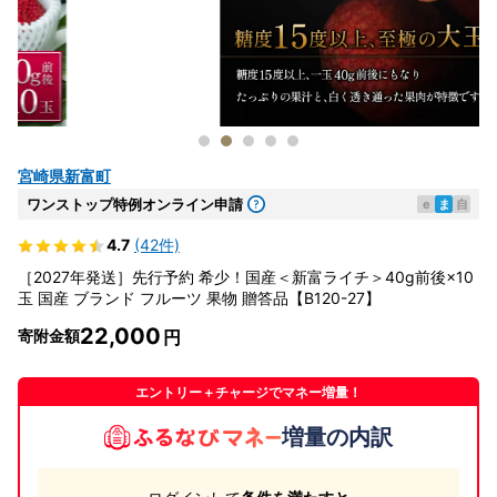
宮崎県新富町
ワンストップ特例オンライン申請
e
ま
自
4.7
(42件)
［2027年発送］先行予約 希少！国産＜新富ライチ＞40g前後×10
玉 国産 ブランド フルーツ 果物 贈答品【B120-27】
22,000
寄附金額
エントリー＋チャージでマネー増量！
増量の内訳