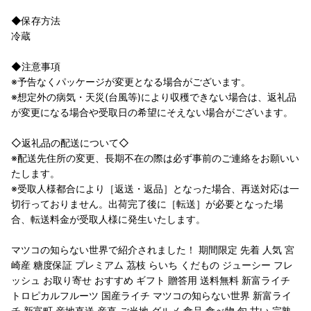
◆保存方法
冷蔵
◆注意事項
※予告なくパッケージが変更となる場合がございます。
※想定外の病気・天災(台風等)により収穫できない場合は、返礼品
が変更になる場合や受取日の希望にそえない場合がございます。
◇返礼品の配送について◇
※配送先住所の変更、長期不在の際は必ず事前のご連絡をお願いい
たします。
※受取人様都合により［返送・返品］となった場合、再送対応は一
切行っておりません。出荷完了後に［転送］が必要となった場
合、転送料金が受取人様に発生いたします。
マツコの知らない世界で紹介されました！ 期間限定 先着 人気 宮
崎産 糖度保証 プレミアム 茘枝 らいち くだもの ジューシー フレ
ッシュ お取り寄せ おすすめ ギフト 贈答用 送料無料 新富ライチ
トロピカルフルーツ 国産ライチ マツコの知らない世界 新富ライ
チ 新富町 産地直送 産直 ご当地 グルメ 食品 食べ物 旬 甘い 完熟