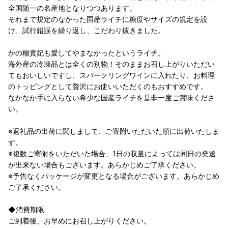
全国随一の名産地となりつつあります。
それまで規定のなかった国産ライチに糖度やサイズの規定を設
け、試行錯誤を繰り返し、こだわり抜きました。
かの楊貴妃も愛してやまなかったというライチ。
海外産の冷凍品とは全くの別物！そのままお召し上がりいただい
てもおいしいですし、スパークリングワインに入れたり、お料理
のトッピングとして贅沢にお使いいただくのもおすすめです。
なかなか手に入らない希少な国産ライチを是非一度ご賞味くださ
い。
※返礼品の出荷に関しまして、ご寄附いただいた順に出荷いたしま
す。
※複数ご寄附をいただいた場合、1日の収量によっては同日の発送
が出来ない場合もございます。あらかじめご了承ください。
※予告なくパッケージが変更となる場合がございます。あらかじめ
ご了承ください。
◆消費期限
ご到着後、お早めにお召し上がりください。