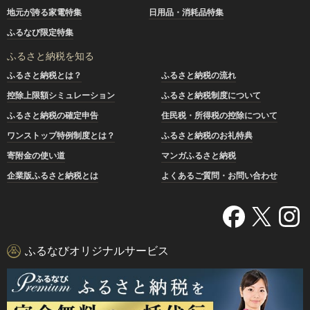
地元が誇る家電特集
日用品・消耗品特集
ふるなび限定特集
ふるさと納税を知る
ふるさと納税とは？
ふるさと納税の流れ
控除上限額シミュレーション
ふるさと納税制度について
ふるさと納税の確定申告
住民税・所得税の控除について
ワンストップ特例制度とは？
ふるさと納税のお礼特典
寄附金の使い道
マンガふるさと納税
企業版ふるさと納税とは
よくあるご質問・お問い合わせ
ふるなびオリジナルサービス