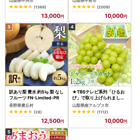
山梨県甲州市
山梨県甲府市
■■
026年発送】（MG）B12-
県産 シャインマスカット 2
(1368)
(2009)
472 FN-Limited-VO シャ
通常、寄附完了後、２～３週間程度でのお届けとなります
～3房（1.0kg以上）シャイ
13,000
10,000
インマスカット フルーツ
ン フルーツ FN-Limited-S
が、
P
年末のご寄附に関しましては、ワンストップご希望者さまと
の混乱を避けるため、
寄附翌年の1月11日以降に順次発送いたしますこと、何卒ご
了承ください。
訳あり梨 豊水 約5㎏ 梨 なし
★TBSテレビ系列「ひるお
フルーツ FN-Limited-PR
び」で取り上げられました
！★＜2026年発送先行予
長野県豊丘村
山梨県南アルプス市
約＞絶品！南アルプス市産
(28)
(1112)
シャインマスカット1.2kg A
12,500
10,000
LPAA003 | 人気 山梨産 高
評価 ランキング おすすめ |