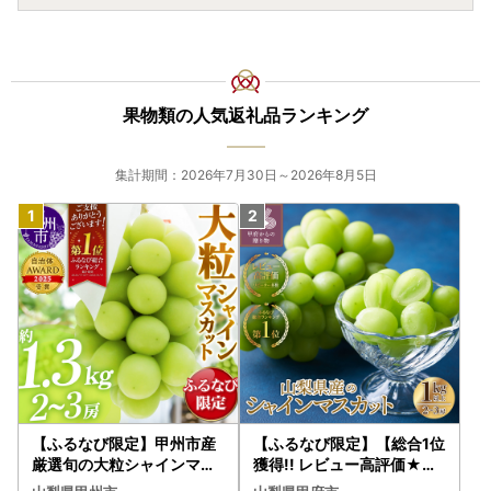
〒847-8555 佐賀県唐津市鏡 北牟田4337-1
新富町ふるさと納税ワンストップ受付センター 行
－ご郵送いただくもの－
果物類の人気返礼品ランキング
(1)ワンストップ特例申請書
(2)ご本人確認書類
マイナンバーカード(顔写真面）・運転免許証・パスポート
集計期間：2026年7月30日～2026年8月5日
などの顔写真付き公的機関発行の写し
(3)個人番号確認書類
マイナンバーカード(番号記載面)・通知カード・個人番号記
載あり住民票の写し
－ご提出期限－
2027(令和9)年1月10日必着
期限までに必要書類をご提出いただけない場合は､ワンスト
ップ特例の適用ができませんので、
ご自身で確定申告をお願いいたします｡
【ふるなび限定】甲州市産
【ふるなび限定】【総合1位
厳選旬の大粒シャインマス
獲得!! レビュー高評価★】
■■寄付金受領証明書（確定申告用）年末発送スケジュール
カット 約1.3kg 2～3房【2
〈2026年度配送分〉山梨