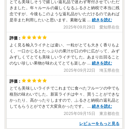
に余裕をもった申請をお願いいたします。
とても美味しそうで嬉しい返礼品で迷わず寄付させていただ
きました。年々ルールの厳しくなるふるさと納税で本当に残
念ですが、今後もこのような返礼品がいただけるのであれば
『ふるさと納税総合窓口 ふるまど』
にてオンライン申請を
是非また利用したいと思います。素敵な返
...
続きを読む
お願いいたします。
2025年09月29日 愛知県在住
＜申請方法１＞
スマホでオンライン申請（マイナンバーカ
ードをお持ちの方が対象となります）
よく見る輸入ライチとは違い、一粒がとても大きく香りもよ
（STEP１）『申請アプリ「IAM」』をダウンロード
く、一口かじるとたっぷりの果汁が口の中に広がって、みず
（STEP２）『ふるさと納税総合窓口「ふるまど」』にアク
みずしくてとても美味しいライチでした。あまり出回ること
セスし、アカウント登録
のない珍しい果物が味わえてとても楽しか
...
続きを読む
（STEP３）マイナンバーカード作成時にご自身で設定した
2025年09月22日 埼玉県在住
暗証番号２種類を入力し、
マイナンバーカードをかざし、完了ボタンを押
す
とても美味しいライチでこれまでに食べたフルーツの中でも
格別の味わいでした。新富ライチは中々、買うことができな
◇◆ワンストップお問い合わせ先・送付先◇◆
かったり、高かったりしますので、ふるさと納税の返礼品と
シフトプラス佐賀営業所
してもらうとができて大変良かったです。
...
続きを読む
新富町ふるさと納税サポート室
2025年09月15日 東京都在住
TEL：0955-53-8488
平日：9:00～18:00（※土日祝日・年末年始は休みとなりま
レビューをもっと見る
す）