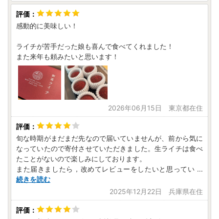
破損等のご連絡は、以下の［宮崎中央郵便局コールセンタ
ー］までご連絡ください。
感動的に美味しい！
-----------------------------------------
【宮崎中央郵便局コールセンター】
ライチが苦手だった娘も喜んで食べてくれました！
（年中無休）09:00~19:00
また来年も頼みたいと思います！
TEL：0570-083-055
-----------------------------------------
～～～～～～～～～～～～～～～～～～～～～～～～～～～
～～～～～～～～～～～～
2026年06月15日 東京都在住
■□
2025（令和7）年寄付分の年末ワンストップ申請書発
送スケジュール
■□
・ワンストップ特例申請書
旬な時期がまだまだ先なので届いていませんが、前から気に
2026年中の寄附のワンストップ特例申請の手続き期限は20
なっていたので寄付させていただきました。生ライチは食べ
27年1月10日（土）となります。
たことがないので楽しみにしております。
2026年12月27日（日）までにご入金いただいた寄附につい
また届きましたら，改めてレビューをしたいと思ってい
...
ては、必要書類を年内に発送いたします。
続きを読む
2026年12月28日（月）～12月31日（水）のご入金分は、20
2025年12月22日 兵庫県在住
26年1月4日（月）までに発送いたします。
※年末年始は、郵便の発送が遅れる場合がございます。時間