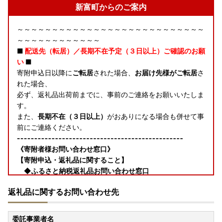
新富町からのご案内
～～～～～～～～～～～～～～～～～～～～～～～～～～～
～～～～～～～～～～～～
■
配送先（転居）／長期不在予定（３日以上）ご確認のお願
い
■
寄附申込日以降に
ご転居
された場合、
お届け先様がご転居
さ
れた場合、
必ず、返礼品出荷前までに、事前のご連絡をお願いいたしま
す。
また、
長期不在（３日以上）
がおありになる場合も併せて事
前にご連絡ください。
------------------------------------------------
《寄附者様お問い合わせ窓口》
【寄附申込・返礼品に関すること】
◆ふるさと納税返礼品お問い合わせ窓口
TEL：050-1750-0710（受付時間 10:00～18：30(土
返礼品に関するお問い合わせ先
日祝日・年末年始を除く）
Mail：contact_r-g@furusatonouzei.jp
委託事業者名