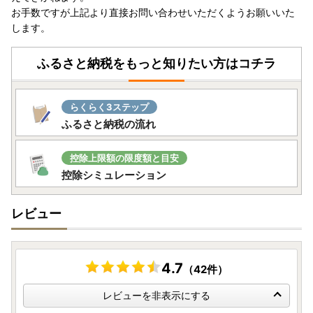
お手数ですが上記より直接お問い合わせいただくようお願いいた
します。
【返礼品お問い合わせ窓口の年末年始休業について】
返礼品お問い合わせ窓口は以下の期間で年末年始休業となり
ます。
ふるさと納税をもっと知りたい方はコチラ
2026年12月29日（火）～2026年1月3日（日）
休業期間中にいただいたメールのお問い合わせにつきまして
は1月4日（月）以降順次対応を行います。
らくらく3ステップ
回答まで時間がかかることがございますので何卒ご了承くだ
ふるさと納税の流れ
さいませ。
------------------------------------------------
控除上限額の限度額と目安
当町では、クロネコヤマトにて返礼品をお届けいたしており
控除シミュレーション
ます。
事前のご連絡なしに転送が生じた場合、
レビュー
＜転送料金＞は、荷物のお受取人様のご負担となります。
＜再送＞対応もいたしておりませんので、必ず事前のご確認
とご連絡をお願いいたします。
4.7
（42件）
■卵の配送につきまして■
卵の配送に関しましては、［日本郵便］でのお届けとなりま
レビューを非表示にする
す。