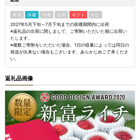
常温
冷蔵
冷凍
定期
ギフト
のし
2027年5月下旬～7月下旬までの収穫期間内に出荷
※返礼品の出荷に関しまして、ご寄附いただいた順に出荷い
たします。
※複数ご寄附をいただいた場合、1日の収量によっては同日の
発送が出来ない場合もございます。あらかじめご了承くださ
い。
返礼品画像