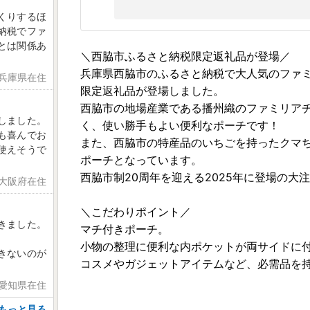
くりするほ
納税でファ
とは関係あ
＼西脇市ふるさと納税限定返礼品が登場／
兵庫県西脇市のふるさと納税で大人気のファ
 兵庫県在住
限定返礼品が登場しました。
西脇市の地場産業である播州織のファミリア
しました。
く、使い勝手もよい便利なポーチです！
も喜んでお
また、西脇市の特産品のいちごを持ったクマ
使えそうで
ポーチとなっています。
西脇市制20周年を迎える2025年に登場の大
 大阪府在住
＼こだわりポイント／
きました。
マチ付きポーチ。
小物の整理に便利な内ポケットが両サイドに
きないのが
コスメやガジェットアイテムなど、必需品を
 愛知県在住
もっと見る