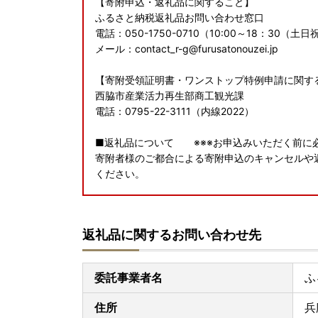
【寄附申込・返礼品に関すること】
ふるさと納税返礼品お問い合わせ窓口
電話：050-1750-0710（10:00～18：30
メール：contact_r-g@furusatonouzei.jp
【寄附受領証明書・ワンストップ特例申請に関す
西脇市産業活力再生部商工観光課
電話：0795-22-3111（内線2022）
■返礼品について ※※※お申込みいただく前に必
寄附者様のご都合による寄附申込のキャンセルや
ください。
■返礼品の配送について
返礼品をお受け取りいただけない長期ご不在期間
返礼品に関するお問い合わせ先
よっては、配送日の指定をできかねる場合がござ
みください。
寄附者様のご都合により返礼品が発送元事業者へ
委託事業者名
ふ
受け取りいただきますようお願いいたします。
お問い合わせの際は、寄附者様氏名・申込番号を
住所
兵