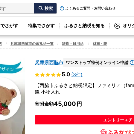
よくあるご質問・お問い合わせ
リでさがす
特集でさがす
ふるさと納税を知る
オリ
方
兵庫県西脇市の返礼品一覧
雑貨・日用品
財布・鞄
兵庫県西脇市
ワンストップ特例オンライン申請
5.0
(3件)
【西脇市ふるさと納税限定】ファミリア（famil
織 小物入れ
45,000
寄附金額
エントリー＋チ