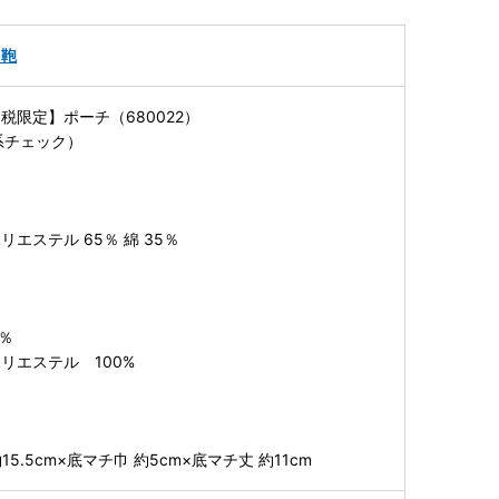
・鞄
税限定】ポーチ（680022）
系チェック）
エステル 65％ 綿 35％
％
％
リエステル 100%
15.5cm×底マチ巾 約5cm×底マチ丈 約11cm