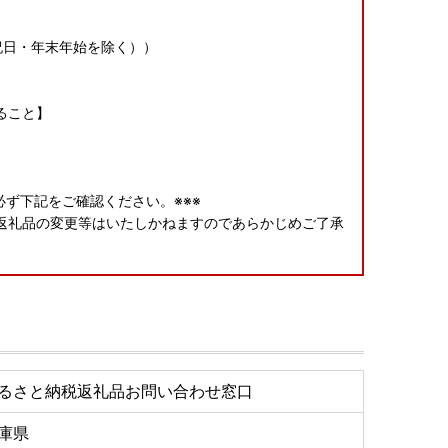
（土日祝日・年末年始を除く））
ること】
ず下記をご確認ください。※※※
返礼品の変更等はいたしかねますのであらかじめご了承
がございましたら、備考欄にご入力ください。返礼品に
います。返礼品詳細ページをよくご確認の上、お申し込
返品された場合は再送いたしかねますので、お早めにお
るさと納税返礼品お問い合わせ窓口
添えてお問い合わせください。
庫県