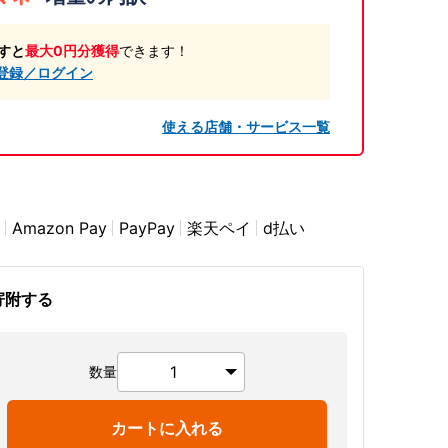
すと
最大0円分獲得
できます！
登録／ログイン
使える店舗・サービス一覧
Amazon Pay
PayPay
楽天ペイ
d払い
寄附する
数量
カートに入れる