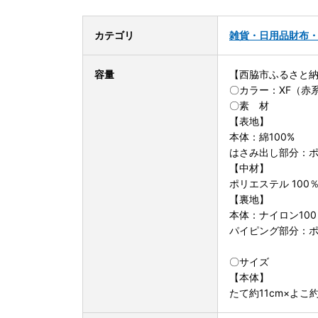
カテゴリ
雑貨・日用品
財布
容量
【西脇市ふるさと納
〇カラー：XF（赤
〇素 材
【表地】
本体：綿100%
はさみ出し部分：ポリ
【中材】
ポリエステル 100
【裏地】
本体：ナイロン100
パイピング部分：ポ
〇サイズ
【本体】
たて約11cm×よこ約