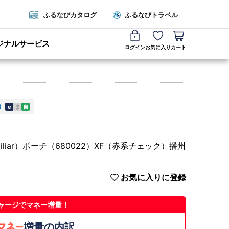
ふるなびカタログ
ふるなびトラベル
ジナルサービス
ログイン
お気に入り
カート
e
ま
自
iar）ポーチ（680022）XF（赤系チェック）播州
お気に入りに登録
ャージでマネー増量！
増量の内訳