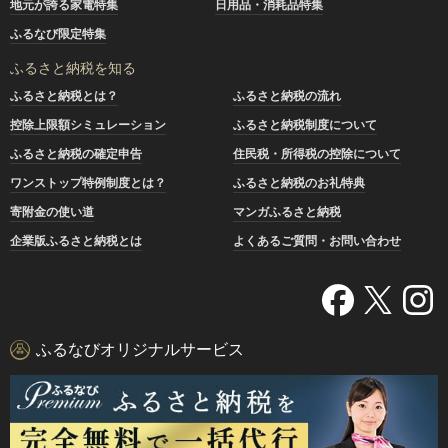
地元が誇る家電特集
日用品・消耗品特集
ふるなび限定特集
ふるさと納税を知る
ふるさと納税とは？
ふるさと納税の流れ
控除上限額シミュレーション
ふるさと納税制度について
ふるさと納税の確定申告
住民税・所得税の控除について
ワンストップ特例制度とは？
ふるさと納税のお礼特典
寄附金の使い道
マンガふるさと納税
企業版ふるさと納税とは
よくあるご質問・お問い合わせ
ふるなびオリジナルサービス