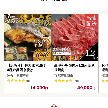
【訳あり】 特大 西京漬け
黒毛和牛 焼肉用1.2kg 訳あ
おせ
4種 8切 西京漬け
り焼肉
迎
神奈川県藤沢市
京都府亀岡市
福岡
(8)
(79)
14,000
40,000