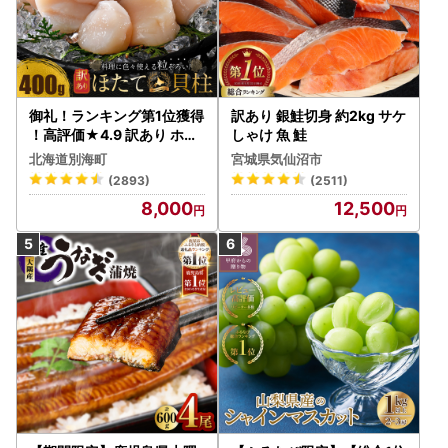
御礼！ランキング第1位獲得
訳あり 銀鮭切身 約2kg サケ
！高評価★4.9 訳あり ホタ
しゃけ 魚 鮭
テ 400g（ほたて 帆立 貝柱
北海道別海町
宮城県気仙沼市
冷凍 ）
(2893)
(2511)
8,000
12,500