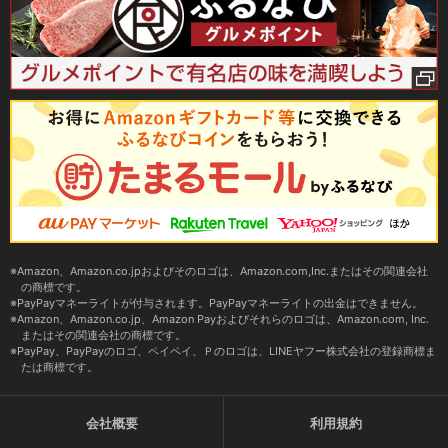
Amazon、Amazon.co.jpおよびそのロゴは、Amazon.com,Inc.またはその関連会社
の商標です。
PayPayマネーライトが付与されます。PayPayマネーライトの出金はできません。
Amazon、Amazon.co.jp、Amazon Payおよびそれらのロゴは、Amazon.com, Inc.
またはその関連会社の商標です。
PayPay、PayPayのロゴ、ペイペイ、Ｐのロゴは、LINEヤフー株式会社の登録商標ま
たは商標です。
会社概要
利用規約