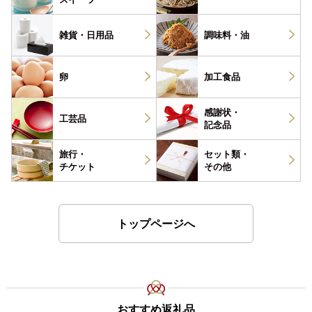
雑貨・
日用品
調味料・
油
卵
加工食品
感謝状・
工芸品
記念品
旅行・
セット類・
チケット
その他
トップページへ
おすすめ返礼品