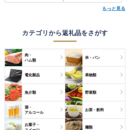
もっと見る
カテゴリから返礼品をさがす
肉・
米・パン
ハム類
電化製品
果物類
魚介類
野菜類
酒・
お茶・
飲料
アルコール
お菓子・
麺類
スイーツ