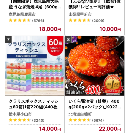
【期間限定】鹿児島県大隅
【ふるなび限定】【総合1位
産 うなぎ蒲焼 4尾（600g
獲得!! レビュー高評価★】
） KN007-004-04-cp18
〈2026年度配送分〉山梨
鹿児島県鹿屋市
山梨県甲府市
うなぎ 鰻 魚 惣菜 総菜
県産 シャインマスカット 2
(5766)
(2009)
～3房（1.0kg以上）シャイ
18,000
10,000
ン フルーツ FN-Limited-S
P
クラリスボックスティッシ
いくら醤油漬（鮭卵） 400
ュ60箱(1箱220組(440枚))
g(200g×2パック)_K022-
(5個入り×12セット)【配送
1676
栃木県小山市
北海道白糠町
不可地域：離島・沖縄県】
(3240)
(5674)
【1256759】
14,000
22,000