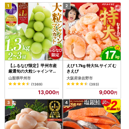
【ふるなび限定】甲州市産
えび 1.7kg 特大5Lサイズ む
厳選旬の大粒シャインマス
きえび
カット 約1.3kg 2～3房【2
山梨県甲州市
大阪府泉佐野市
026年発送】（MG）B12-
(1369)
(393)
472 FN-Limited-VO シャ
13,000
9,000
インマスカット フルーツ