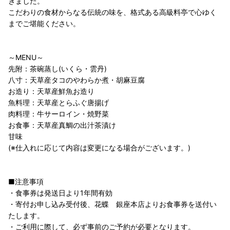
きました。
こだわりの食材からなる伝統の味を、格式ある高級料亭で心ゆく
までご堪能ください。
～MENU～
先附：茶碗蒸し(いくら・雲丹)
八寸：天草産タコのやわらか煮・胡麻豆腐
お造り：天草産鮮魚お造り
魚料理：天草産とらふぐ唐揚げ
肉料理：牛サーロイン・焼野菜
お食事：天草産真鯛の出汁茶漬け
甘味
(※仕入れに応じて内容は変更になる場合がございます。)
■注意事項
・食事券は発送日より1年間有効
・寄付お申し込み受付後、花蝶 銀座本店よりお食事券を送付い
たします。
・ご利用に際して、必ず事前のご予約が必要となります。