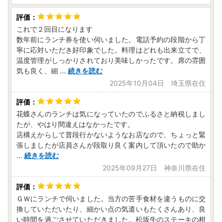
これで２回目になります
数年前にランチ券を使い伺いました。電話予約の段階から丁
寧に応対いただき好印象でした。料理はどれも出来立てで、
温度管理がしっかりされており美味しかったです。席の雰囲
気も良く、細
...
続きを読む
2025年10月04日 埼玉県在住
花蝶さんのランチは気になっていたのでふるさと納税しまし
たが、やはり間違えはなかったです。
店構えからして普段行かないようなお店なので、ちょっと緊
張しましたが店員さんが段取り良く案内して頂いたので助か
...
続きを読む
2025年09月27日 神奈川県在住
ＧＷにランチで伺いました。当方の苦手食材を違うものに交
換していただいたり、細かい点の気遣いもたくさんあり、良
い時間を過ごさせていただきました。松坂牛のステーキの柑