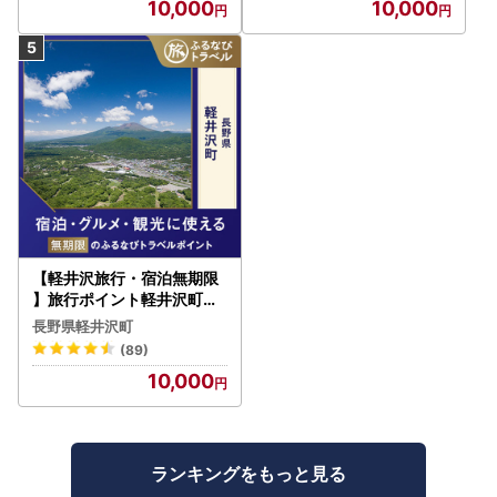
10,000
10,000
【軽井沢旅行・宿泊無期限
】旅行ポイント軽井沢町ふ
るなびトラベルポイント
長野県軽井沢町
(89)
10,000
ランキングをもっと見る