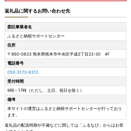
返礼品に関するお問い合わせ先
■ 佐川急便：令和8年熊本地震に伴う集配への影響について
https://www2.sagawa-exp.co.jp/information/detail/406/
委託事業者名
■ 日本郵便（ゆうパック）：熊本県熊本地方を震源とする
ふるさと納税サポートセンター
地震の影響について
https://www.post.japanpost.jp/newsrelease/pressrelease/
住所
9879629480.html
〒860-0833
熊本県熊本市中央区平成3丁目23-30 4F
寄附者の皆様にはご不便、ご迷惑をおかけし誠に申し訳ござ
電話番号
いませんが、何卒ご理解賜りますようお願い申し上げます。
050-3173-9312
受付時間
9時～17時（ただし、土日、祝日を除く）
備考
本サイトの運営はふるさと納税サポートセンターが行っており
ます。
返礼品の配送時期や不備などに関しては「ふるなび」からはお答