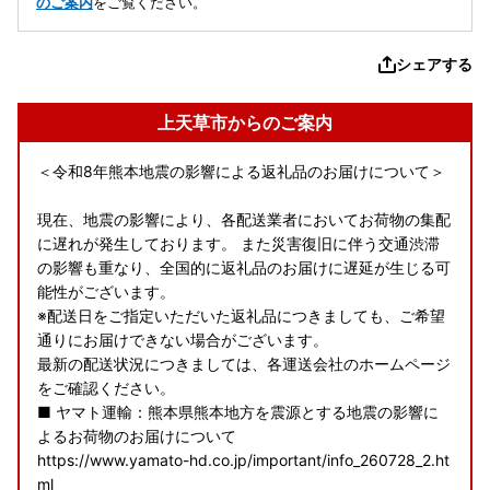
のご案内
をご覧ください。
シェアする
上天草市からのご案内
＜令和8年熊本地震の影響による返礼品のお届けについて＞
現在、地震の影響により、各配送業者においてお荷物の集配
に遅れが発生しております。 また災害復旧に伴う交通渋滞
の影響も重なり、全国的に返礼品のお届けに遅延が生じる可
能性がございます。
※配送日をご指定いただいた返礼品につきましても、ご希望
通りにお届けできない場合がございます。
最新の配送状況につきましては、各運送会社のホームページ
をご確認ください。
■ ヤマト運輸：熊本県熊本地方を震源とする地震の影響に
よるお荷物のお届けについて
https://www.yamato-hd.co.jp/important/info_260728_2.ht
ml