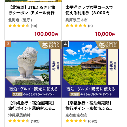
【北海道】JTBふるさと旅
太平洋クラブ六甲コースで
行クーポン（Eメール発行
使える利用券（3.000円分
）30,000円分 旅行 トラベ
）
北海道（道庁）
兵庫県三木市
ル 宿泊 人気 おすすめ JTB
(10)
(6)
W030T
100,000
10,000
【沖縄旅行・宿泊無期限】
【京都旅行・宿泊無期限】
旅行ポイント恩納村ふるな
旅行ポイント京都市ふるな
びトラベルポイント
びトラベルポイント
沖縄県恩納村
京都府京都市
(182)
(692)