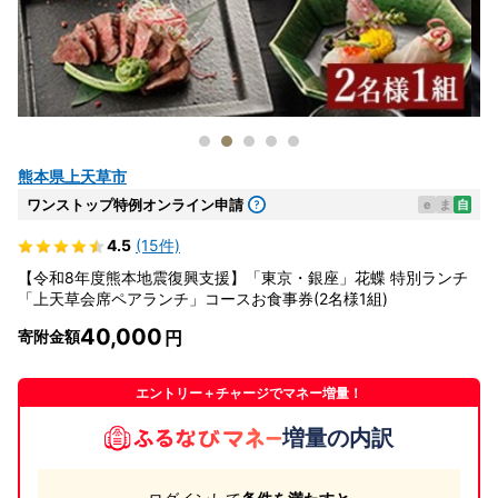
熊本県上天草市
ワンストップ特例オンライン申請
e
ま
自
4.5
(15件)
【令和8年度熊本地震復興支援】「東京・銀座」花蝶 特別ランチ
「上天草会席ペアランチ」コースお食事券(2名様1組)
40,000
寄附金額
エントリー＋チャージでマネー増量！
増量の内訳