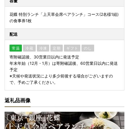
容量
花蝶 特別ランチ「上天草会席ペアランチ」コース(2名様1組)
の食事券1枚
配送
常温
冷蔵
冷凍
定期
ギフト
のし
寄附確認後、30営業日以内に発送予定
年末年始（12月・1月）は寄附確認後、60営業日以内に発送
予定
※天候や発送状況により多少前後する場合がございますの
で、予めご了承ください。
返礼品画像