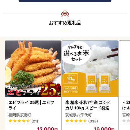
おすすめ返礼品
エビフライ 25尾 | エビフ
米 精米 令和7年産 コシヒ
＜2
ライ
カリ 10kg スピード発送
け
もも
福岡県須恵町
茨城県八千代町
宮崎
-00
(21)
(338)
12,000
16,000