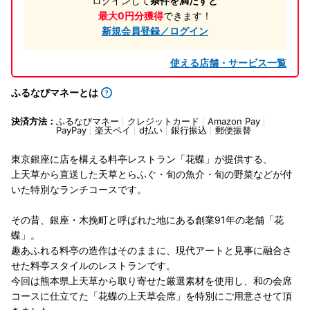
ログインして
条件を満たすと
最大0円分獲得
できます！
新規会員登録／ログイン
使える店舗・サービス一覧
ふるなびマネーとは
決済方法：
ふるなびマネー
クレジットカード
Amazon Pay
PayPay
楽天ペイ
d払い
銀行振込
郵便振替
東京銀座に店を構える料亭レストラン「花蝶」が提供する、
上天草から直送した天草とらふぐ・旬の魚介・旬の野菜などが付
いた特別なランチコースです。
その昔、銀座・木挽町と呼ばれた地にある創業91年の老舗「花
蝶」。
趣あふれる料亭の造作はそのままに、現代アートと見事に融合さ
せた料亭スタイルのレストランです。
今回は熊本県上天草から取り寄せた厳選素材を使用し、和の会席
コースに仕立てた「花蝶の上天草会席」を特別にご用意させて頂