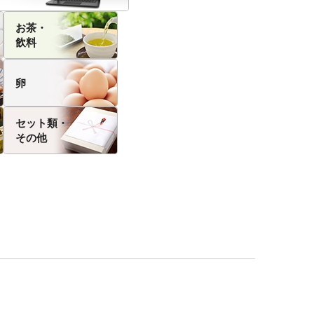
お茶・
飲料
卵
セット類・
その他