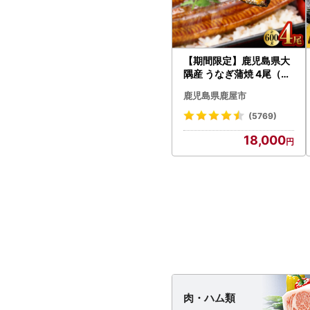
【期間限定】鹿児島県大
隅産 うなぎ蒲焼 4尾（60
0g） KN007-004-04-
鹿児島県鹿屋市
cp18 うなぎ 鰻 魚 惣菜 総
菜
(5769)
18,000
肉・
ハム類