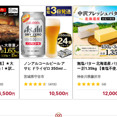
送】★大
ノンアルコールビール ア
無塩バター 北海道産 バ
g！★訳
サヒ ドライゼロ 350ml 24
ー 計1.35kg 【食塩不使
フハンバ
本 ノンアル ビール asashi
】
茨城県守谷市
神奈川県藤沢市
）×3 AG
守谷市
20)
(415)
(4)
4,500
10,500
12,00