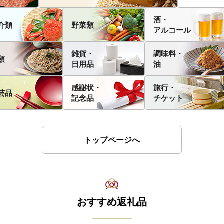
酒・
介類
野菜類
アルコール
雑貨・
調味料・
類
日用品
油
感謝状・
旅行・
芸品
記念品
チケット
トップページへ
おすすめ返礼品