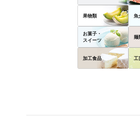
果物類
魚
お菓子・
麺
スイーツ
加工食品
工