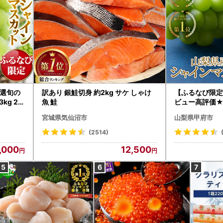
選旬の
訳あり 銀鮭切身 約2kg サケ しゃけ
【ふるなび限定】
kg 2
魚 鮭
ビュー高評価★
B12-
分〉山梨県産 
宮城県気仙沼市
山梨県甲府市
インマス
～3房（1.0k
ツ FN-Limited
(2514)
,000
12,500