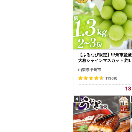
【ふるなび限定】甲州市産厳
大粒シャインマスカット 約1.3
～3房【2026年発送】（MG）
山梨県甲州市
472 FN-Limited-VO シャ
カット フルーツ
(1369)
13