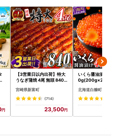
タ
【3営業日以内出荷】特大
いくら醤油漬（鮭卵） 40
用
うなぎ蒲焼 4尾 無頭 840g
0g(200g×2パック)_K02
以上 C388-840-3D
2-1676
宮崎県新富町
北海道白糠町
(714)
(5674)
0
23,500
22,000