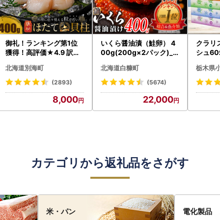
御礼！ランキング第1位
いくら醤油漬（鮭卵） 4
クラリ
獲得！高評価★4.9 訳あ
00g(200g×2パック)_K
シュ60
り ホタテ 400g（ほたて
022-1676
0枚))
北海道別海町
北海道白糠町
栃木県
帆立 貝柱 冷凍 ）
ト)【
・沖縄県
(2893)
(5674)
8,000
22,000
カテゴリから返礼品をさがす
米・パン
電化製品