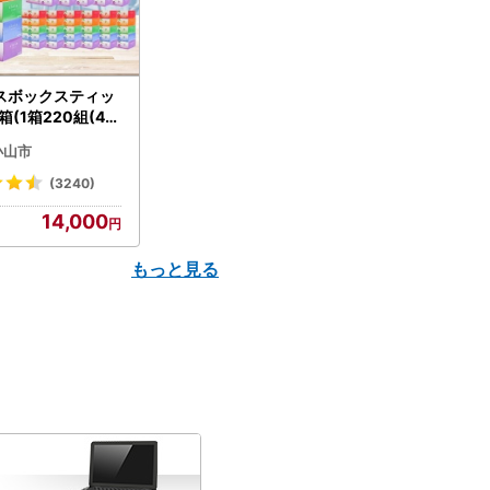
スボックスティッ
箱(1箱220組(44
(5個入り×12セッ
小山市
配送不可地域：離島
】【1256759】
(3240)
14,000
もっと見る