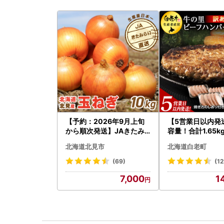
【予約：2026年9月上旬
【5営業日以内発
から順次発送】JAきたみ
容量！合計1.65k
らい産 玉ねぎ Lサイズ 10k
あり・牛の里ビー
北海道北見市
北海道白老町
g ( タマネギ たまねぎ 野菜
ーグ(110ｇ5枚入
)【210-0003-2026】
058
(69)
(1
7,000
1