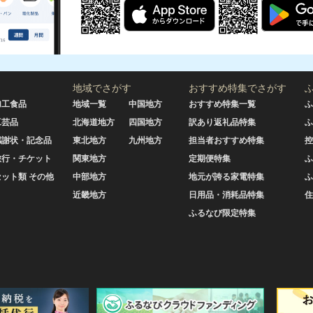
地域でさがす
おすすめ特集でさがす
加工食品
地域一覧
中国地方
おすすめ特集一覧
ふ
工芸品
北海道地方
四国地方
訳あり返礼品特集
ふ
感謝状・記念品
東北地方
九州地方
担当者おすすめ特集
控
旅行・チケット
関東地方
定期便特集
ふ
セット類 その他
中部地方
地元が誇る家電特集
ふ
近畿地方
日用品・消耗品特集
住
ふるなび限定特集