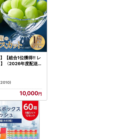
【総合1位獲得!! レ
】〈2026年度配送
シャインマスカット 2
g以上）シャイン フルー
-SP
(2010)
10,000