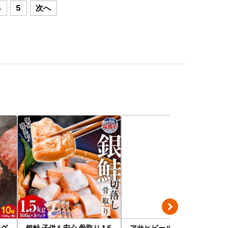
4
5
次へ
ーグ
銀鮭 子供も安心 骨取り 1.5
アサヒビール 究極の辛口