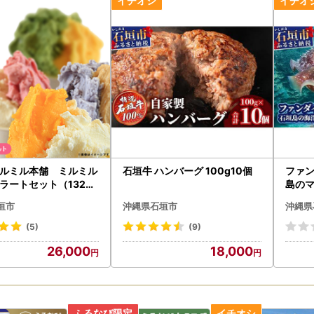
・その他に関してのお問い合わせ先≫
(石垣市ふるさと納税サポートセンター)→ o.ishigaki@do-furusato.
ルミル本舗 ミルミル
石垣牛 ハンバーグ 100g10個
ファ
ラートセット（132ml
島の
に会い
垣市
沖縄県石垣市
沖縄県
(5)
(9)
26,000
18,000