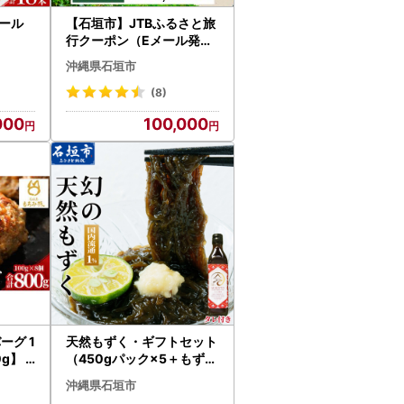
ール
【石垣市】JTBふるさと旅
行クーポン（Eメール発行
）30,000円分
沖縄県石垣市
(8)
000
100,000
ーグ 1
天然もずく・ギフトセット
g】 A
（450gパック×5＋もずく
のタレ1本）SI-004
沖縄県石垣市