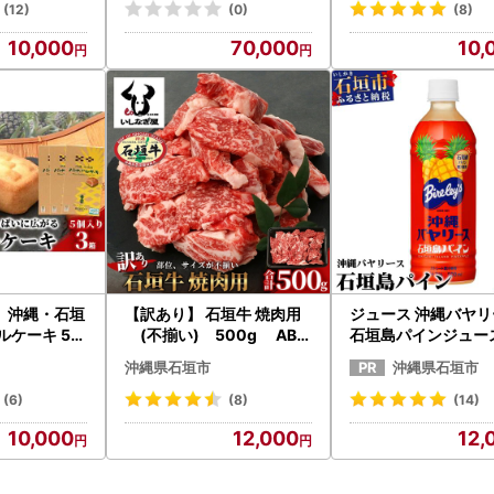
(12)
(0)
(8)
10,000
70,000
10,
】沖縄・石垣
【訳あり】 石垣牛 焼肉用
ジュース 沖縄バヤ
ルケーキ 5個
(不揃い) 500g AB-
石垣島パインジュース
10
26
0ml×24本入 パイ
沖縄県石垣市
沖縄県石垣市
(6)
(8)
(14)
10,000
12,000
12,