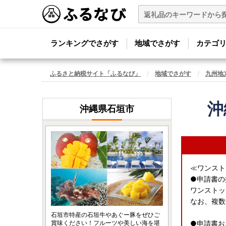
ランキングでさがす
地域でさがす
カテゴ
ふるさと納税サイト「ふるなび」
地域でさがす
九州地
沖
沖縄県石垣市
≪ワンスト
●申請書の
ワンストッ
なお、複数
石垣市特産の石垣牛やあぐー豚をぜひご
賞味ください！フルーツや美しい海を堪
●申請書お