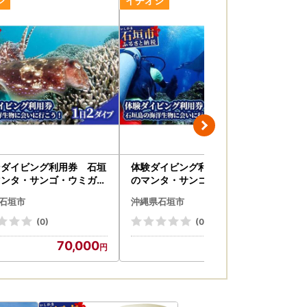
jp
ンダイビング利用券 石垣
体験ダイビング利用券 石垣島
【
マンタ・サンゴ・ウミガメ
のマンタ・サンゴ・ウミガメに
り
に行こう！YD-1-1
会いに行こう YD-2-1
市
石垣市
沖縄県石垣市
沖
(0)
(0)
70,000
78,000