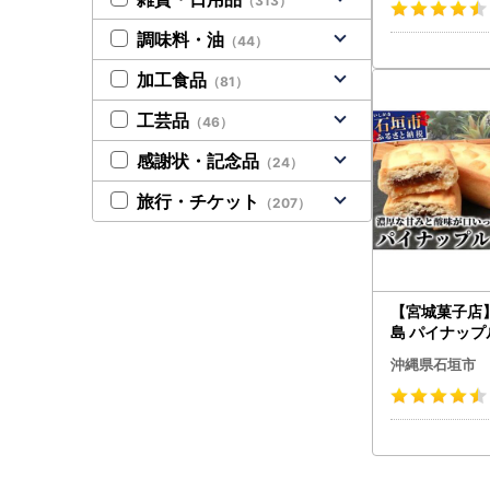
（313）
調味料・油
（44）
加工食品
（81）
工芸品
（46）
感謝状・記念品
（24）
旅行・チケット
（207）
【宮城菓子店
島 パイナップ
入×3箱 KB-
沖縄県石垣市