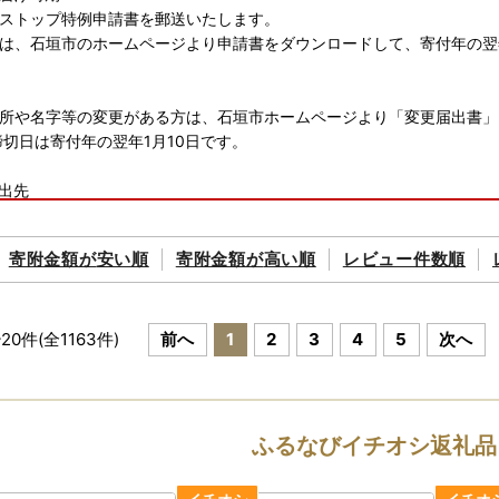
ストップ特例申請書を郵送いたします。
は、石垣市のホームページより申請書をダウンロードして、寄付年の翌
所や名字等の変更がある方は、石垣市ホームページより「変更届出書」
締切日は寄付年の翌年1月10日です。
出先
501 沖縄県石垣市字真栄里672番地
ふるさと創生課 ふるさと応援係 宛
寄附金額が
安い順
寄附金額が
高い順
レビュー件数順
0日となります。
~
20
件(全
1163
件)
前へ
1
2
3
4
5
次へ
ップ特例申請についてのお問い合わせ先≫
shigaki@do-furusato.jp
ップ特例申請は、自治体マイページからでもオンライン申請が可能です
ふるなびイチオシ返礼品
ジURL→ https://mypg.jp/