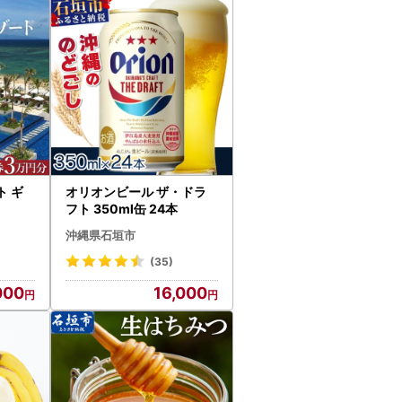
 ギ
オリオンビール ザ・ドラ
フト 350ml缶 24本
沖縄県石垣市
(35)
000
16,000