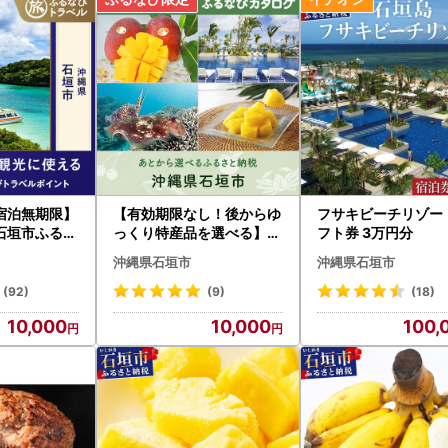
宿泊無期限】
【有効期限なし！後からゆ
フサキビーチリゾート
石垣市ふるな
っくり特産品を選べる】沖
フト券 3万円分
イント
縄県石垣市カタログポイン
沖縄県石垣市
沖縄県石垣市
ト
(92)
(9)
(18)
10,000
10,000
100,