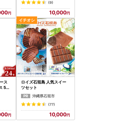
(9)
000
10,000
リース
ロイズ石垣島 人気スイー
 50
ツセット
ナップル
沖縄県石垣市
(77)
000
10,000