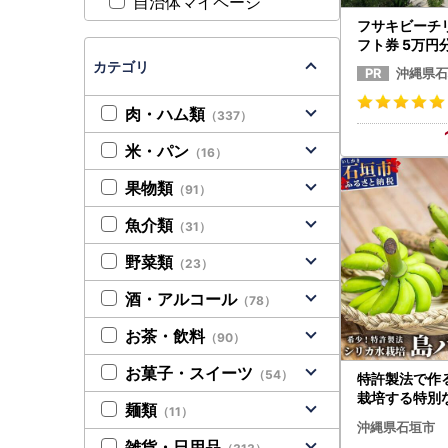
自治体マイページ
フサキビーチ
フト券 5万円
カテゴリ
沖縄県石
肉・ハム類
（337）
米・パン
（16）
果物類
（91）
魚介類
（31）
野菜類
（23）
酒・アルコール
（78）
お茶・飲料
（90）
お菓子・スイーツ
（54）
特許製法で作
栽培する特別
麺類
（11）
」OI-6
沖縄県石垣市
雑貨・日用品