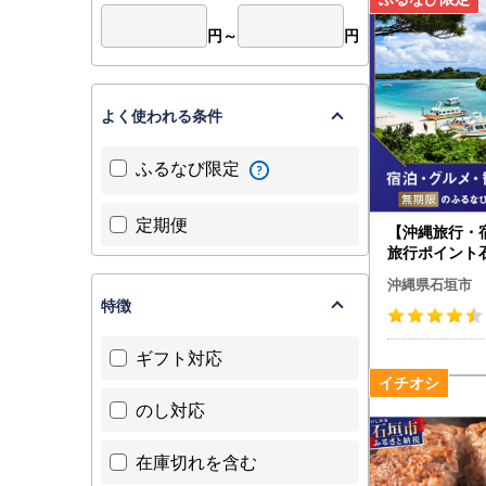
円～
円
よく使われる条件
ふるなび限定
定期便
【沖縄旅行・
旅行ポイント
びトラベルポ
沖縄県石垣市
特徴
ギフト対応
のし対応
在庫切れを含む