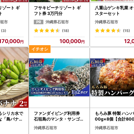
リゾート ギ
フサキビーチリゾート ギ
八重山ゲンキ乳業 オ
分
フト券 3万円分
スターセット
垣市
沖縄県石垣市
沖縄県石垣市
(3)
(18)
(15)
170,000
100,000
12,
るシリカ水で
ファンダイビング利用券
もろみ豚 特製 ハンバ
な「島バナナ
石垣島のマンタ・サンゴ・
00g×8個【合計800
ウミガメに会いに行こう！
H-8-1
沖縄県石垣市
沖縄県石垣市
YD-1-1