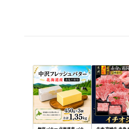
無塩バター 北海道産 バタ
牛肉 宮崎牛 赤身＆霜降り 1