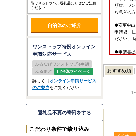
能できるトラベル返礼品にもぜひご注目
順次、ワン
ください！
お急ぎの方
自治体のご紹介
●変更申出
申請後、住
ださい。 
ワンストップ特例オンライン
●申請書提
申請
対応サービス
〒907-8
ふるなびワンストップ e申請
石垣市役所
おすすめ順
ふるまど
自治体マイページ
●返送期日
詳しくは
オンライン申請サービス
翌年1月1
のご案内
をご覧ください。
1
≪ワンスト
E-mail：o.i
返礼品不要の寄附をする
※ワンスト
自治体マイペー
こだわり条件で絞り込み