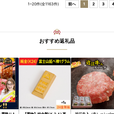
1
~
20
件(全
1163
件)
前へ
1
2
3
おすすめ返礼品
【置物】純金製(Ｋ２４) 富
近江牛入（生）ハンバ