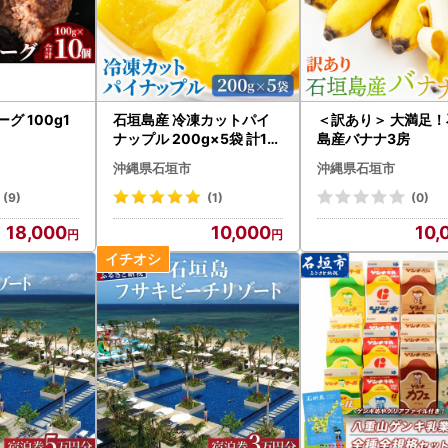
グ 100g1
石垣島産 冷凍カットパイ
＜訳あり＞ 大満足！
ナップル 200g×5袋 計1k
島産バナナ3房
g
沖縄県石垣市
沖縄県石垣市
(9)
(1)
(0)
18,000
10,000
10,