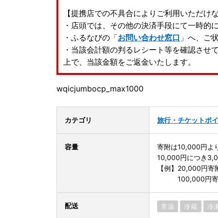
【提携店での不具合によりご利用いただけ
・店頭では、その他の決済手段にて一時的
・ふるなびの「
お問い合わせ窓口
」へ、ご
・当該会計額の判るレシート等を確認させ
上で、当該金額をご返金いたします。
wqicjumbocp_max1000
カテゴリ
旅行・チケット
ポ
容量
寄附は10,000円
10,000円につき3
【例】20,000円寄附
100,000円寄附
配送
常温
冷蔵
冷