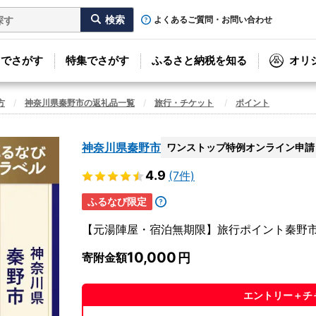
よくあるご質問・お問い合わせ
リでさがす
特集でさがす
ふるさと納税を知る
オリ
方
神奈川県秦野市の返礼品一覧
旅行・チケット
ポイント
神奈川県秦野市
ワンストップ特例オンライン申請
4.9
(7件)
ふるなび限定
【元湯陣屋・宿泊無期限】旅行ポイント秦野
10,000
寄附金額
エントリー＋チ