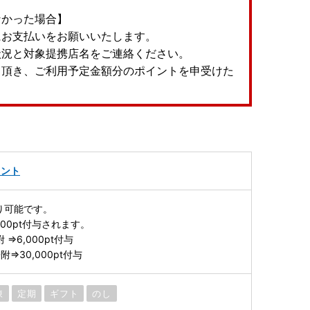
なかった場合】
にお支払いをお願いいたします。
状況と対象提携店名をご連絡ください。
て頂き、ご利用予定金額分のポイントを申受けた
イント
より可能です。
,000pt付与されます。
 ⇒6,000pt付与
⇒30,000pt付与
凍
定期
ギフト
のし