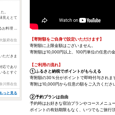
した。
緑見えとて
るお料理
...
【寄附額をご自身で設定いただけます】
日 大阪府在住
寄附額に上限金額はございません。
寄附額は10,000円以上、100円単位の任意
いただきま
【ご利用の流れ】
対応であり
①ふるさと納税でポイントがもらえる
いるとすぐ
寄附額の30％分がポイントで即時付与されま
寄附は10,000円から任意の額をご入力くだ
神奈川県在住
もっと見る
②予約プランは自由
予約時はお好きな宿泊プランやコースメニュ
ポイントの有効期限もなく、いつでもご旅行