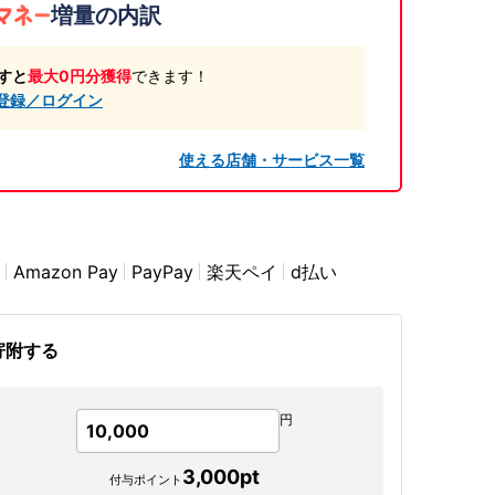
増量の内訳
すと
最大0円分獲得
できます！
登録／ログイン
使える店舗・サービス一覧
Amazon Pay
PayPay
楽天ペイ
d払い
寄附する
円
10,000
3,000
pt
付与ポイント