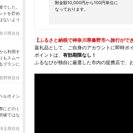
附金額10,000円から100円単位に
屋でした。
なっております。
ントを貯め
はないよう
神奈川県在住
【ふるさと納税で神奈川県秦野市へ旅行がで
返礼品として、ご自身のアカウントに即時ポ
れから利用す
ポイントは、
有効期限なし！
りもスムー
ふるなびが独自に厳選した市内の提携店で、
るプランに
 長野県在住
ベルポイン
際にどのく
明確ではな
 埼玉県在住