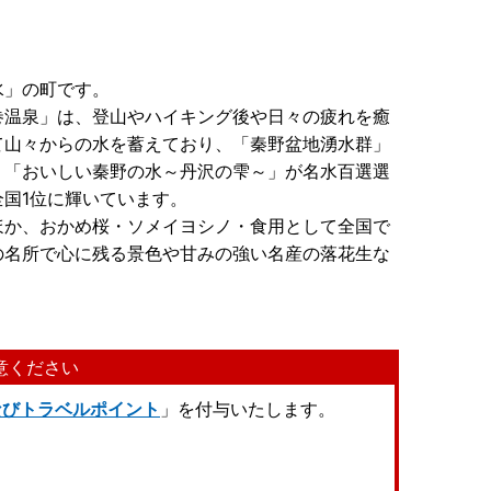
水」の町です。
巻温泉」は、登山やハイキング後や日々の疲れを癒
て山々からの水を蓄えており、「秦野盆地湧水群」
、「おいしい秦野の水～丹沢の雫～」が名水百選選
国1位に輝いています。
ほか、おかめ桜・ソメイヨシノ・食用として全国で
の名所で心に残る景色や甘みの強い名産の落花生な
意ください
なびトラベルポイント
」を付与いたします。