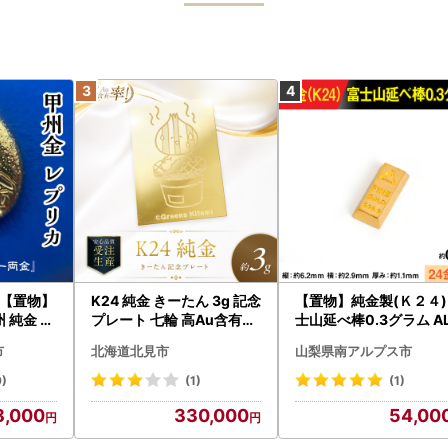
【置物】
K24 純金 きーたん 3g 記念
【置物】純金製(Ｋ２４)
州 純金 レ
プレート 七輪 高Au含有率
士山延べ棒0.3グラム A
 の 貨幣
( 受注生産 24金 ゴールド
BK193
市
北海道北見市
山梨県南アルプス市
コレクション )【220-023
6】
9)
(1)
(1)
8,000
330,000
54,00