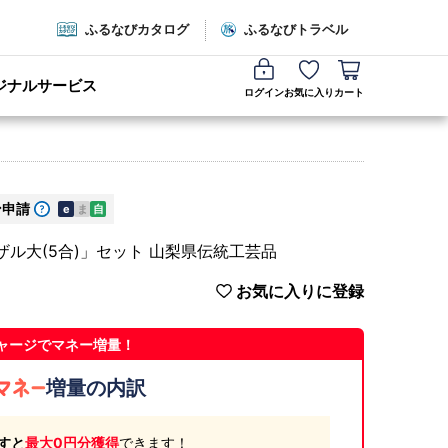
ふるなびカタログ
ふるなびトラベル
ジナルサービス
ログイン
お気に入り
カート
ン申請
e
ま
自
ザル大(5合)」セット 山梨県伝統工芸品
お気に入りに登録
ャージでマネー増量！
増量の内訳
すと
最大0円分獲得
できます！