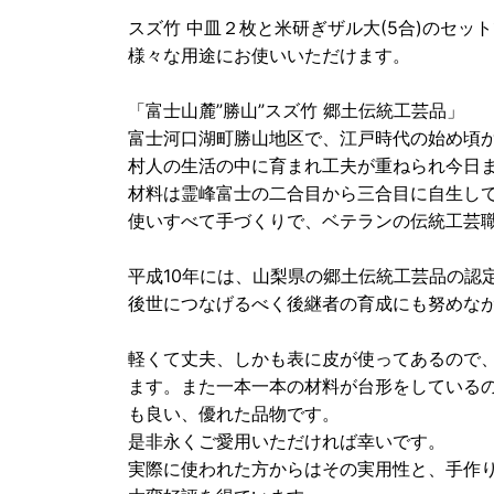
スズ竹 中皿２枚と米研ぎザル大(5合)のセッ
様々な用途にお使いいただけます。
「富士山麓”勝山”スズ竹 郷土伝統工芸品」
富士河口湖町勝山地区で、江戸時代の始め頃
村人の生活の中に育まれ工夫が重ねられ今日
材料は霊峰富士の二合目から三合目に自生し
使いすべて手づくりで、ベテランの伝統工芸
平成10年には、山梨県の郷土伝統工芸品の認
後世につなげるべく後継者の育成にも努めな
軽くて丈夫、しかも表に皮が使ってあるので
ます。また一本一本の材料が台形をしている
も良い、優れた品物です。
是非永くご愛用いただければ幸いです。
実際に使われた方からはその実用性と、手作