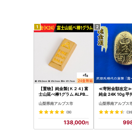
【置物】純金製(Ｋ２４) 富
≪寄附金額改定≫
士山延べ棒1グラム ALPBK
純金 24K 10g 甲
180
プリカ 武田氏時代
山梨県南アルプス市
山梨県南アルプス
ALPBK095
(9)
(3
138,000
99