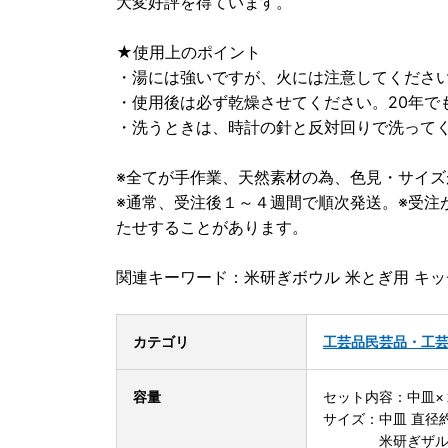
大変好評を得ています。
★使用上のポイント
・湯には強いですが、火には注意してくださ
・使用後は必ず乾燥させてください。20年で
・洗うときは、時計の針と反対回りで洗って
※全てが手作業、天然素材の為、色見・サイ
※通常、受注後１～４週間で順次発送。※受注
たせすることがあります。
関連キーワード：米研ぎボウル 米とぎ用 キッチ
カテゴリ
工芸品
民芸品・工
容量
セット内容：中皿×
サイズ：中皿 直径
米研ぎザル大 直