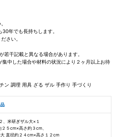
い。
も30年でも長持ちします。
ください。
ズが若干記載と異なる場合があります。
が集中した場合や材料の状況により２ヶ月以上お待
ン 調理 用具 ざる ザル 手作り 手づくり
芸品
２、米研ぎザル大×１
約２５cm×高さ約３cm、
径約２４cm×高さ１２cm