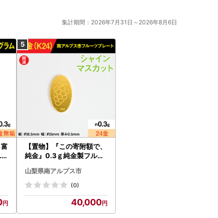
集計期間：2026年7月31日～2026年8月6日
 富
【置物】『この寄附額で、
LP
純金』0.3ｇ純金製フルー
ツプレート【ブドウ ・マ
山梨県南アルプス市
スカット】 ALPBK190
(0)
0
40,000