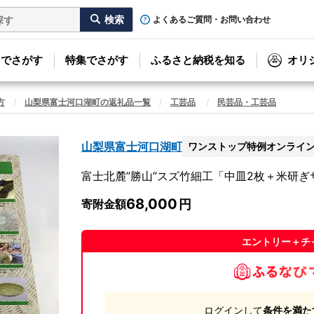
よくあるご質問・お問い合わせ
リでさがす
特集でさがす
ふるさと納税を知る
オリ
方
山梨県富士河口湖町の返礼品一覧
工芸品
民芸品・工芸品
山梨県富士河口湖町
ワンストップ特例オンライ
富士北麓”勝山”スズ竹細工「中皿2枚＋米研ぎ
68,000
寄附金額
エントリー＋チ
ログインして
条件を満た