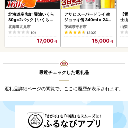
北海道産 秋鮭 醤油いくら
アサヒ スーパードライ 生
【置
80g×2パック ( いくら イ
ジョッキ缶 340ml × 24本
士山
クラ 魚卵 鮭 サケ さけ 鮭い
(1ケース) ＜茨城工場＞ 缶
BK1
北海道北見市
茨城県守谷市
山梨
くら 醤油漬け パック 北海
ビール お酒 Asahi 守谷市
(0)
(302)
道産 ふるさと納税 秋鮭 )【
17,000
15,000
233-0002】
最近チェックした返礼品
返礼品詳細ページの閲覧で、ここに履歴が表示されます。