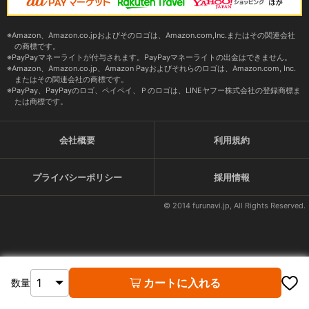
Amazon、Amazon.co.jpおよびそのロゴは、Amazon.com,Inc.またはその関連会社
の商標です。
PayPayマネーライトが付与されます。PayPayマネーライトの出金はできません。
Amazon、Amazon.co.jp、Amazon Payおよびそれらのロゴは、Amazon.com, Inc.
またはその関連会社の商標です。
PayPay、PayPayのロゴ、ペイペイ、Ｐのロゴは、LINEヤフー株式会社の登録商標ま
たは商標です。
会社概要
利用規約
プライバシーポリシー
採用情報
© 2014 furunavi.jp, All Rights Reserved.
カートに入れる
数量