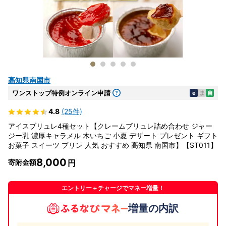
高知県南国市
ワンストップ特例オンライン申請
e
ま
自
4.8
(25件)
アイスブリュレ4種セット【クレームブリュレ詰め合わせ ジャー
ジー乳 濃厚キャラメル 木いちご 小夏 デザート プレゼント ギフト
お菓子 スイーツ プリン 人気 おすすめ 高知県 南国市】【ST011】
8,000
寄附金額
エントリー＋チャージでマネー増量！
増量の内訳