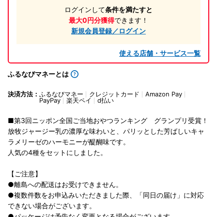
ログインして
条件を満たすと
最大0円分獲得
できます！
新規会員登録／ログイン
使える店舗・サービス一覧
ふるなびマネーとは
決済方法：
ふるなびマネー
クレジットカード
Amazon Pay
PayPay
楽天ペイ
d払い
■第3回ニッポン全国ご当地おやつランキング グランプリ受賞！
放牧ジャージー乳の濃厚な味わいと、パリッとした芳ばしいキャ
ラメリーゼのハーモニーが醍醐味です。
人気の4種をセットにしました。
【ご注意】
●離島への配送はお受けできません。
●複数件数をお申込みいただきました際、「同日の届け」に対応
できない場合がございます。
●パッケージは予告なく変更となる場合がございます。