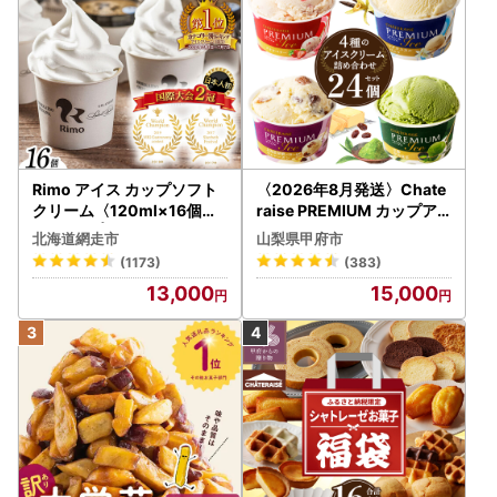
Rimo アイス カップソフト
〈2026年8月発送〉Chate
クリーム〈120ml×16個〉
raise PREMIUM カップア
ABA002 | アイス
イス 詰合せ 4種 24個 アイ
北海道網走市
山梨県甲府市
ス
(1173)
(383)
13,000
15,000