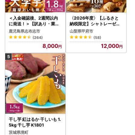
＜入金確認後、2週間以内
〈2026年度〉【ふるさと
に発送！＞【訳あり・業務
納税限定】シャトレーゼ人
用】薩摩おいも棒セット 計
気お菓子勢ぞろい!! お菓子
鹿児島県志布志市
山梨県甲府市
1.8kg(900g×2袋) p8-142
福箱 シャトレーゼ
(264)
(58)
-2w
8,000
12,000
干し芋 紅はるか 干しいも 1.
5kg 干し芋 K1801
茨城県境町