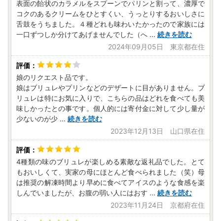
表面の飴状のカラメルをスプーンでパリンと割って、濃厚で
コクのあるクリームをひとすくい、うっとりするおいしさに
舌鼓をうちました。４種どれも味わいたかったので家族には
一口ずつしか分けてあげませんでした（へ
...
続きを読む
2024年09月05日 東京都在住
娘のリクエスト品です。
娘はブリュレやプリンなどのデザートに目がありません。ブ
リュレは特にお気に入りで、こちらの品はどれを食べても美
味しかったとの事です。個人的には寄付金に対して少し量が
少ないのが少
...
続きを読む
2023年12月13日 山口県在住
4種類の味のブリュレが楽しめる素敵な返礼品でした。とて
もおいしくて、実家の母にほとんど食べられました（笑）母
は推奨の解凍時間より早めに食べてアイスのような食感を楽
しんでいましたが、お腹の弱い人にはおす
...
続きを読む
2023年11月24日 京都府在住