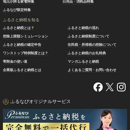
地元が誇る家電特集
日用品・消耗品特集
ふるなび限定特集
ふるさと納税を知る
ふるさと納税とは？
ふるさと納税の流れ
控除上限額シミュレーション
ふるさと納税制度について
ふるさと納税の確定申告
住民税・所得税の控除について
ワンストップ特例制度とは？
ふるさと納税のお礼特典
寄附金の使い道
マンガふるさと納税
企業版ふるさと納税とは
よくあるご質問・お問い合わせ
ふるなびオリジナルサービス