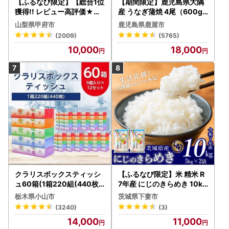
【ふるなび限定】【総合1位
【期間限定】鹿児島県大隅
獲得!! レビュー高評価★】
産 うなぎ蒲焼 4尾（600g
〈2026年度配送分〉山梨
） KN007-004-04-cp18
山梨県甲府市
鹿児島県鹿屋市
県産 シャインマスカット 2
うなぎ 鰻 魚 惣菜 総菜
(2009)
(5765)
～3房（1.0kg以上）シャイ
10,000
18,000
ン フルーツ FN-Limited-S
P
クラリスボックスティッシ
【ふるなび限定】米 精米 R
ュ60箱(1箱220組(440枚))
7年産 にじのきらめき 10kg
(5個入り×12セット)【配送
10月 FN-Limited-PR
栃木県小山市
茨城県下妻市
不可地域：離島・沖縄県】
(3240)
(3)
【1256759】
14,000
11,000