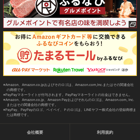
Amazon、Amazon.co.jpおよびそのロゴは、Amazon.com,Inc.またはその関連会社
の商標です。
PayPayマネーライトが付与されます。PayPayマネーライトの出金はできません。
Amazon、Amazon.co.jp、Amazon Payおよびそれらのロゴは、Amazon.com, Inc.
またはその関連会社の商標です。
PayPay、PayPayのロゴ、ペイペイ、Ｐのロゴは、LINEヤフー株式会社の登録商標ま
たは商標です。
会社概要
利用規約