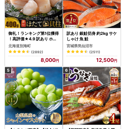
御礼！ランキング第1位獲得
訳あり 銀鮭切身 約2kg サケ
！高評価★4.9 訳あり ホタ
しゃけ 魚 鮭
テ 400g（ほたて 帆立 貝柱
北海道別海町
宮城県気仙沼市
冷凍 ）
(2892)
(2511)
8,000
12,500