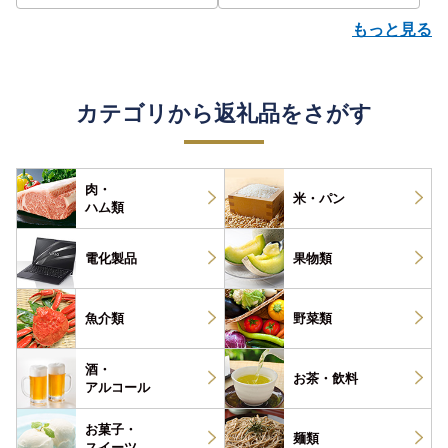
もっと見る
カテゴリから返礼品をさがす
肉・
米・パン
ハム類
電化製品
果物類
魚介類
野菜類
酒・
お茶・
飲料
アルコール
お菓子・
麺類
スイーツ