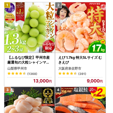
【ふるなび限定】甲州市産
えび 1.7kg 特大5Lサイズ む
厳選旬の大粒シャインマス
きえび
カット 約1.3kg 2～3房【2
山梨県甲州市
大阪府泉佐野市
026年発送】（MG）B12-
(1368)
(391)
472 FN-Limited-VO シャ
13,000
9,000
インマスカット フルーツ