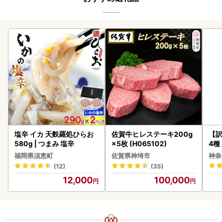
塩辛 イカ 天麩羅処ひらお
佐賀牛ヒレステーキ200g
【訳
580g | つまみ 塩辛
×5枚 (H065102)
4種
福岡県須恵町
佐賀県神埼市
神奈
(12)
(35)
12,000
100,000