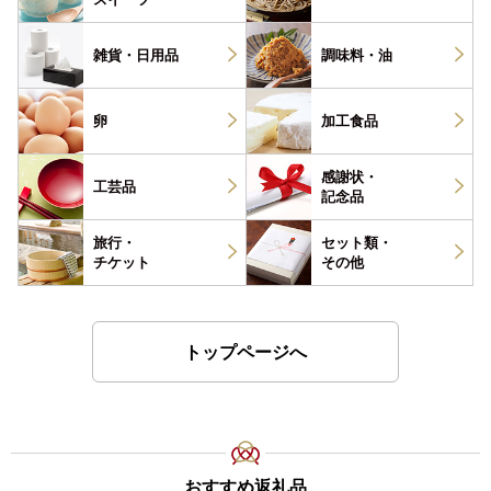
雑貨・
日用品
調味料・
油
卵
加工食品
感謝状・
工芸品
記念品
旅行・
セット類・
チケット
その他
トップページへ
おすすめ返礼品