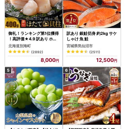
御礼！ランキング第1位獲得
訳あり 銀鮭切身 約2kg サケ
！高評価★4.9 訳あり ホタ
しゃけ 魚 鮭
テ 400g（ほたて 帆立 貝柱
北海道別海町
宮城県気仙沼市
冷凍 ）
(2892)
(2511)
8,000
12,500