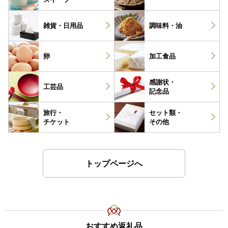
雑貨・
日用品
調味料・
油
卵
加工食品
感謝状・
工芸品
記念品
旅行・
セット類・
チケット
その他
トップページへ
おすすめ返礼品