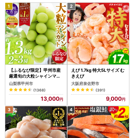
【ふるなび限定】甲州市産
えび 1.7kg 特大5Lサイズ む
厳選旬の大粒シャインマス
きえび
カット 約1.3kg 2～3房【2
山梨県甲州市
大阪府泉佐野市
026年発送】（MG）B12-
(1368)
(391)
472 FN-Limited-VO シャ
13,000
9,000
インマスカット フルーツ