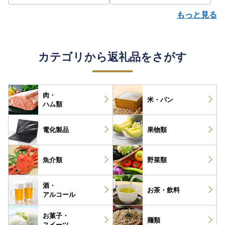
もっと見る
カテゴリから返礼品をさがす
肉・
米・パン
ハム類
電化製品
果物類
魚介類
野菜類
酒・
お茶・
飲料
アルコール
お菓子・
麺類
スイーツ