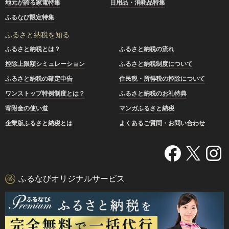
地元が誇る家電特集
日用品・消耗品特集
ふるなび限定特集
ふるさと納税を知る
ふるさと納税とは？
ふるさと納税の流れ
控除上限額シミュレーション
ふるさと納税制度について
ふるさと納税の確定申告
住民税・所得税の控除について
ワンストップ特例制度とは？
ふるさと納税のお礼特典
寄附金の使い道
マンガふるさと納税
企業版ふるさと納税とは
よくあるご質問・お問い合わせ
ふるなびオリジナルサービス