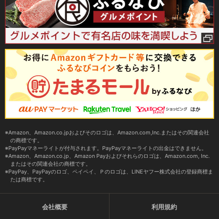
Amazon、Amazon.co.jpおよびそのロゴは、Amazon.com,Inc.またはその関連会社
の商標です。
PayPayマネーライトが付与されます。PayPayマネーライトの出金はできません。
Amazon、Amazon.co.jp、Amazon Payおよびそれらのロゴは、Amazon.com, Inc.
またはその関連会社の商標です。
PayPay、PayPayのロゴ、ペイペイ、Ｐのロゴは、LINEヤフー株式会社の登録商標ま
たは商標です。
会社概要
利用規約