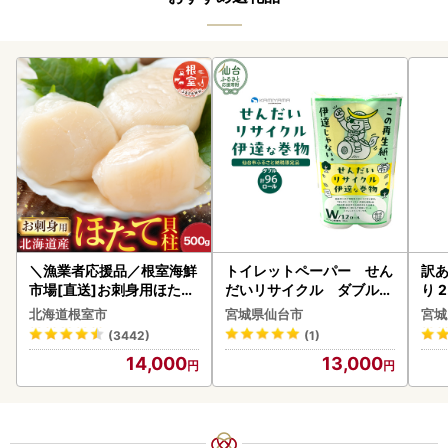
＼漁業者応援品／根室海鮮
トイレットペーパー せん
訳あ
市場[直送]お刺身用ほたて
だいリサイクル ダブル9
り 2
貝柱500g A-28002
6ロール｜トイレット
鮭
北海道根室市
宮城県仙台市
宮城
(3442)
(1)
14,000
13,000