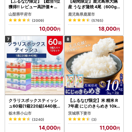
【ふるなび限定】【総合1位
【期間限定】鹿児島県大隅
獲得!! レビュー高評価★】
産 うなぎ蒲焼 4尾（600g
〈2026年度配送分〉山梨
） KN007-004-04-cp18
山梨県甲府市
鹿児島県鹿屋市
県産 シャインマスカット 2
うなぎ 鰻 魚 惣菜 総菜
(2009)
(5765)
～3房（1.0kg以上）シャイ
10,000
18,000
ン フルーツ FN-Limited-S
P
クラリスボックスティッシ
【ふるなび限定】米 精米 R
ュ60箱(1箱220組(440枚))
7年産 にじのきらめき 10kg
(5個入り×12セット)【配送
10月 FN-Limited-PR
栃木県小山市
茨城県下妻市
不可地域：離島・沖縄県】
(3240)
(3)
【1256759】
14,000
11,000