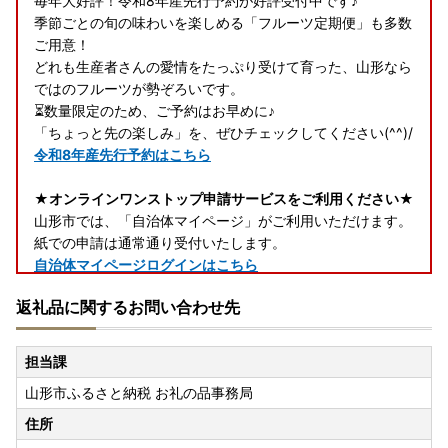
毎年大好評！令和8年産先行予約が好評受付中です♪
季節ごとの旬の味わいを楽しめる「フルーツ定期便」も多数
ご用意！
どれも生産者さんの愛情をたっぷり受けて育った、山形なら
ではのフルーツが勢ぞろいです。
⏳数量限定のため、ご予約はお早めに♪
「ちょっと先の楽しみ」を、ぜひチェックしてください(^^)/
令和8年産先行予約はこちら
★オンラインワンストップ申請サービスをご利用ください★
山形市では、「自治体マイページ」がご利用いただけます。
紙での申請は通常通り受付いたします。
自治体マイページログインはこちら
返礼品に関するお問い合わせ先
✨毎月15日は新規お礼の品掲載日✨
山形市の魅力がたくさん詰まったお礼の品が続々登場しま
す！
担当課
バラエティ豊かな山形市ふるさと納税を引き続きよろしくお
山形市ふるさと納税 お礼の品事務局
願いします。
新着お礼の品はこちら
住所