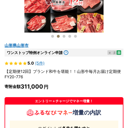
山形県山形市
ワンストップ特例オンライン申請
e
ま
自
5.0
(5件)
【定期便12回】ブランド和牛を堪能！！山形牛毎月お届け定期便
FY20-776
311,000
寄附金額
エントリー＋チャージでマネー増量！
増量の内訳