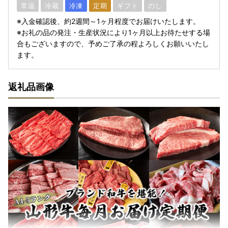
常温
冷蔵
冷凍
定期
ギフト
のし
※入金確認後、約2週間～1ヶ月程度でお届けいたします。
※お礼の品の発注・生産状況により1ヶ月以上お待たせする場
合もございますので、予めご了承の程よろしくお願いいたし
ます。
返礼品画像