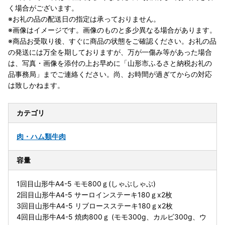
く場合がございます。
※お礼の品の配送日の指定は承っておりません。
※画像はイメージです。画像のものと多少異なる場合があります。
※商品お受取り後、すぐに商品の状態をご確認ください。お礼の品
の発送には万全を期しておりますが、万が一傷み等があった場合
は、写真・画像を添付の上お早めに「山形市ふるさと納税お礼の
品事務局」までご連絡ください。尚、お時間が過ぎてからの対応
は致しかねます。
カテゴリ
肉・ハム類
牛肉
容量
1回目山形牛A4-5 モモ800ｇ(しゃぶしゃぶ)
2回目山形牛A4-5 サーロインステーキ180ｇx2枚
3回目山形牛A4-5 リブロースステーキ180ｇx2枚
4回目山形牛A4-5 焼肉800ｇ (モモ300g、カルビ300g、ウ