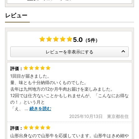
は、所得税と住民税の控除対象となりますので、今後とも山
形市への応援をよろしくお願いいたします。
レビュー
【指定期間】
令和７年１０月１日～令和８年９月３０日
【指定根拠】
令和７年９月２６日付け 地方税法（昭和25年法律第226
5.0
（5件）
号）第37条の2第2項及び第314条の7第2項の規定の通り
レビューを非表示にする
■お礼の品(配送要望等)に関するお問合せは下記までお願い
します。
山形市ふるさと納税 お礼の品事務局
1回目が届きました。
==========================================
量、味とも十分納得のいくものでした。
電話番号 ：
0120-95-8899
(フリーダイヤル)
去年は九州地方の12か月牛肉お届けを楽しみました。
受付時間 ：9:00～17：15(土日祝日可/但し年末年始を
12回では仕方ないことかもしれませんが、「こんなにお得な
除く)
の！」という月と
メールアドレス：furusato-yamagatacity@ringbell.co.jp
「え、
...
続きを読む
★山形市ふるさと納税 お礼の品事務局へのお問い合せの際
2025年10月13日 東京都在住
にお掛け間違いが
非常に増えております。
電話番号をよくお確かめのうえ、お掛け間違いのないように
山形出身なので山形牛を応援しています。山形牛はきめ細や
お願い申し上げ