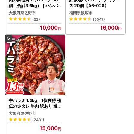
個（合計3.6kg）｜ハンバ
ス 20個【A6-028】
ーグ 訳あり 黒毛和牛×なに
■お礼の品について
大阪府泉佐野市
福岡県飯塚市
わポーク
お礼の品の進呈回数に制限はありません。 年度内に何度
(22)
(5547)
寄附をいただいても、その都度寄附金額に応じたお礼の品を
10,000
16,000
お送りします。
※個人の方からのご寄附を受付しております。
※平成29年4月1日付け総務大臣通知に基づき、平成29年8
月1日以降の山形市内在住の方からの寄附に対しては、返礼
品を送付することはできません。
あらかじめご了承の上お申し込みください。
※ご入金後、お礼の品をお受取りいただいてからのキャン
セルは致しかねます。
■個人情報の取り扱いについて
牛ハラミ 1.3kg｜1位獲得 秘
お寄せいただいた個人情報は、寄附金の受付及び入金に係
伝の赤タレ 牛肉 訳あり 焼
る確認・連絡等に利用するものであり、それ以外の目的で使
肉 BBQ
大阪府泉佐野市
用するものではありません。また、
(2481)
お礼の品の確認及び送付等を行うため「申込者情報」及び
15,000
「寄附情報」等を本事業を連携して実施する「おもてなし山