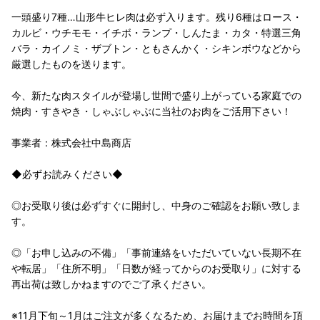
一頭盛り7種…山形牛ヒレ肉は必ず入ります。残り6種はロース・
カルビ・ウチモモ・イチボ・ランプ・しんたま・カタ・特選三角
バラ・カイノミ・ザブトン・ともさんかく・シキンボウなどから
厳選したものを送ります。
今、新たな肉スタイルが登場し世間で盛り上がっている家庭での
焼肉・すきやき・しゃぶしゃぶに当社のお肉をご活用下さい！
事業者：株式会社中島商店
◆必ずお読みください◆
◎お受取り後は必ずすぐに開封し、中身のご確認をお願い致しま
す。
◎「お申し込みの不備」「事前連絡をいただいていない長期不在
や転居」「住所不明」「日数が経ってからのお受取り」に対する
再出荷は致しかねますのでご了承ください。
※11月下旬～1月はご注文が多くなるため、お届けまでお時間を頂