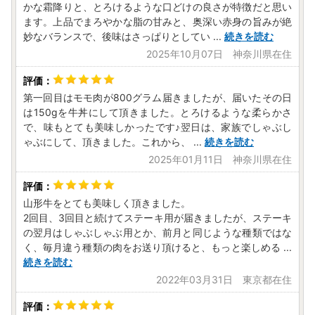
かな霜降りと、とろけるような口どけの良さが特徴だと思い
ます。
ます。上品でまろやかな脂の甘みと、奥深い赤身の旨みが絶
==========================================
妙なバランスで、後味はさっぱりとしてい
...
続きを読む
2025年10月07日 神奈川県在住
■寄附金受領証明書について
寄附金受領証明書は「申込者情報」の氏名・住所で発行し
ます。お礼の品とは別に郵送し、2週間前後でお届けしま
第一回目はモモ肉が800グラム届きましたが、届いたその日
す。（年末年始を除く）
は150gを牛丼にして頂きました。とろけるような柔らかさ
==========================================
で、味もとても美味しかったです♪翌日は、家族でしゃぶし
■受領証明書等に関するお問合せ
ゃぶにして、頂きました。これから、
...
続きを読む
山形市ふるさと納税 事務局(おもてなし山形)
2025年01月11日 神奈川県在住
電話番号 :
0120-062-052
(フリーダイヤル)
受付時間 ：9：00～17：15 (土/日/祝日及び年末年始
を除く)
山形牛をとても美味しく頂きました。
メールアドレス ：furusato-yamagata-info@omotenashi-y
2回目、3回目と続けてステーキ用が届きましたが、ステーキ
amagata.jp
の翌月はしゃぶしゃぶ用とか、前月と同じような種類ではな
==========================================
く、毎月違う種類の肉をお送り頂けると、もっと楽しめる
...
続きを読む
■ワンストップ特例申請書の受付のご連絡について
2022年03月31日 東京都在住
ご提出いただきましたワンストップ特例申請書の受付につき
ましては、お申込み時にご登録いただきましたメールアドレ