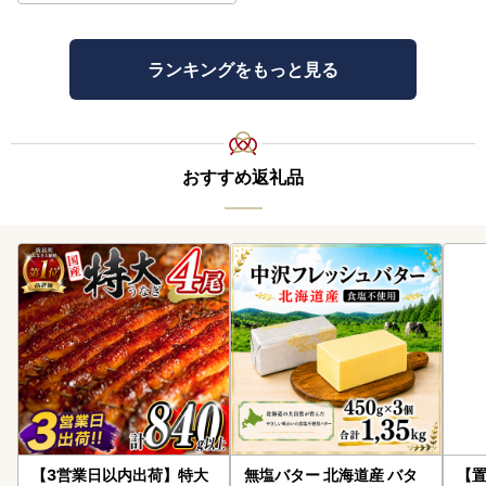
形株式会社」「リンベル株式会社」に通知します。
◆ふるさと納税の「偽サイト」にご注意ください
ランキングをもっと見る
現在、ふるさと納税サイトを装った「偽サイト」が多数発見
されており、山形市のお礼の品も無断で掲載されていること
を確認しました。
おすすめ返礼品
偽サイト上のお礼の品は、通常の寄附金額から割り引きして
いるような表示がされておりますが、山形市のお礼の品につ
きまして、そのような表示をすることは一切ございません。
怪しいサイトを見つけましたら、氏名、住所、電話番号など
の個人情報や、クレジットカードに関する情報を入力しない
ようお気をつけください。
本市へのふるさと納税は、正規のふるさと納税専用サイトか
らお申し込みすることができます。
【3営業日以内出荷】特大
無塩バター 北海道産 バタ
【置