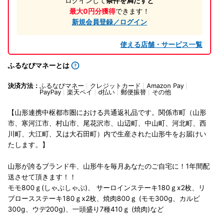
ログインして
条件を満たすと
最大0円分獲得
できます！
新規会員登録／ログイン
使える店舗・サービス一覧
ふるなびマネーとは
決済方法：
ふるなびマネー
クレジットカード
Amazon Pay
PayPay
楽天ペイ
d払い
郵便振替
その他
【山形連携中枢都市圏における共通返礼品です。関係市町（山形
市、寒河江市、村山市、尾花沢市、山辺町、中山町、河北町、西
川町、大江町、又は大石田町）内で生産された山形牛をお届けい
たします。】
山形が誇るブランド牛、山形牛を毎月あなたのご自宅に！1年間配
送させて頂きます！！
モモ800ｇ(しゃぶしゃぶ)、 サーロインステーキ180ｇx2枚、リ
ブロースステーキ180ｇx2枚、焼肉800ｇ (モモ300g、カルビ
300g、ウデ200g)、一頭盛り7種410ｇ (焼肉)など