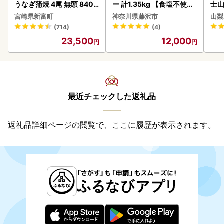
うなぎ蒲焼 4尾 無頭 840g
ー 計1.35kg 【食塩不使用
士山
以上 C388-840-3D
】
BK1
宮崎県新富町
神奈川県藤沢市
山梨
(714)
(4)
23,500
12,000
最近チェックした返礼品
返礼品詳細ページの閲覧で、ここに履歴が表示されます。