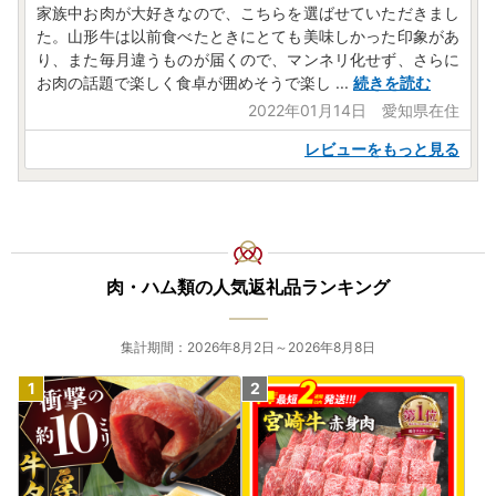
家族中お肉が大好きなので、こちらを選ばせていただきまし
スあて電子メールでお知らせしています。
た。山形牛は以前食べたときにとても美味しかった印象があ
書面での受付書はお送りしておりませんので、あらかじめご
り、また毎月違うものが届くので、マンネリ化せず、さらに
了承ください。
お肉の話題で楽しく食卓が囲めそうで楽し
...
続きを読む
【ワンストップ特例申請書の送付先】
2022年01月14日 愛知県在住
〒990-8540 山形県山形市旅篭町二丁目３番２５号
山形市役所 商工観光部 ブランド戦略課 ふるさと納税推
レビューをもっと見る
進係
■メール受信許可のお願い■
以下のご連絡につきましては、[送信専用]のアドレス【lgya
magata@furusato-lg.jp】より配信します。
受信設定、または拒否設定解除をお願いいたします。
肉・ハム類の人気返礼品ランキング
★ワンストップ特例申請の受付完了メール
★お礼の品発送完了通知メール
集計期間：2026年8月2日～2026年8月8日
※自動メールの為、お礼の品の到着と行き違いとなった場合
は何卒ご容赦ください。
※送信専用アドレスの為、上記メールアドレスへお問い合わ
せいただいてもご返答できかねます。