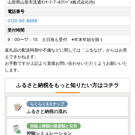
山形県山形市流通ｾﾝﾀ-1-7-4(ﾘﾝﾍﾞﾙ株式会社内)
【アプリのご紹介】
☆ふるさと納税でポイントを貯めて山形の特産品や宿泊券に
電話番号
応募しよう！☆
0120-95-8899
山形市では、山形市へのふるさと納税やミニゲームでポイン
受付時間
トを貯めて、
山形市の特産品や宿泊券に応募できるオリジナルアプリAbe
9：00〜17：15 土日祝も受付 ※年末年始を除く
z（あべず）を公開しています。
返礼品の配送時期や不備などに関しては「ふるなび」からはお答
「あべず」とは「行こうよ」という意味の方言。ほっぺたが
えできかねます。
落ちそうな美味しい食べ物から、緻密な手仕事に感動必至の
お手数ですが上記より直接お問い合わせいただくようお願いいた
伝統工芸、さらには国内外から注目されている観光スポット
します。
まで、山形ブランドの魅力があふれるワンダーランド、山形
市。
アプリでクイズやミニゲームにチャレンジして山形市の魅力
ふるさと納税をもっと知りたい方はコチラ
を知れば知るほど、旅するワクワクが膨らみます。みんな
で、山形さ「あべず」！
アプリ情報はこちら
らくらく3ステップ
ふるさと納税の流れ
◆ふるさと納税の対象となる団体の指定について
山形市は、「ふるさと納税の指定基準に適合する団体」とし
控除上限額の限度額と目安
て総務大臣の指定を受けました。山形市へのふるさと納税
控除シミュレーション