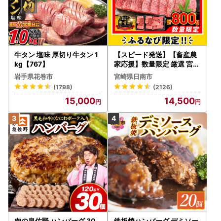
～お礼の品の選択方法・手配について～
●お礼の品の配送日の指定は承っておりません。
●配送先の住所の変更、長期間不在等によりお受取りできな
い場合は、必ず事前に「山形市ふるさと納税お礼の品事務
牛タン 塩味 厚切り牛タン 1
【スピード発送】【畜産農
局」までご連絡をお願い致します。
kg【767】
家応援】数量限定 厳選 宮崎
●「お申し込みの不備」「事前連絡をいただいていない長期
牛 赤身 焼肉 計800g FN-Li
岩手県花巻市
宮崎県日南市
不在や転居」「住所不明」「日数が経ってからのお受取り」
mited-PR_BDV5-26-2W
(1798)
(2126)
に対する再出荷は致しかねますのでご了承ください。
15,000
14,500
●お申し込みが殺到した場合、準備ができ次第、順次発送と
なりますので、あらかじめご了承のほどお願い致します。
●のし・包装・名入れのご希望はお受けしておりません。
●お申し込み後のお礼の品の変更はお受け致しかねますの
で、ご了承ください。
●ご入金後のキャンセルは致しかねます。
●ご注文の状況によっては、一時的に品切れが発生する場合
があります。
●メーカーの都合により仕様などが変更される場合がありま
す。
●色調が実物と異なる場合があります。
●写真はイメージです。小物類は商品に含まれません。
肉の泉佐野 ハンバーグ 30
鉄板焼ハンバーグ デミソー