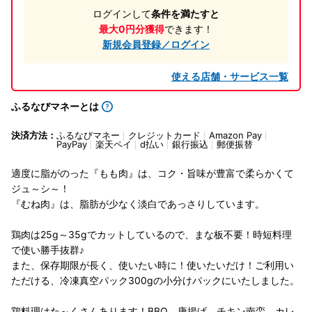
ログインして
条件を満たすと
最大0円分獲得
できます！
新規会員登録／ログイン
使える店舗・サービス一覧
ふるなびマネーとは
決済方法：
ふるなびマネー
クレジットカード
Amazon Pay
PayPay
楽天ペイ
d払い
銀行振込
郵便振替
適度に脂がのった『もも肉』は、コク・旨味が豊富で柔らかくて
ジュ～シ～！
『むね肉』は、脂肪が少なく淡白であっさりしています。
鶏肉は25g～35gでカットしているので、まな板不要！時短料理
で使い勝手抜群♪
また、保存期限が長く、使いたい時に！使いたいだけ！ご利用い
ただける、冷凍真空パック300gの小分けパックにいたしました。
鶏料理はた～くさんあります！BBQ、唐揚げ、チキン南蛮、カレ