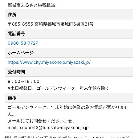
都城市ふるさと納税担当
★登録返礼品数 約2200点以上★ あとからセレクト！！
駆け込み寄附でも安心！便利！返礼品選びに迷ったら！あと
住所
からゆっくり選べる【ふるさとギフト】が、登場しました！
〒885-8555
宮崎県都城市姫城町6街区21号
約2200点以上のお礼の品をご用意しておりますので、『忙
しくて 選ぶ時間がない』という方も、返礼品は欲しい時
電話番号
に、後日ゆっくり選択できます☺
0986-58-7727
今年のふるさと納税として、とりあえずの寄附にも最適な、
ホームページ
あとからセレクトをぜひご利用ください♪
https://www.city.miyakonojo.miyazaki.jp/
-+-+-+-+-+-+-+-+-+-+-+-+-+-+-+-+-+-+-+-+-+-+-+-+-+
受付時間
-+-+-
9：00～18：00
※土日祝祭日、ゴールデンウィーク、年末年始を除く
備考
【お申込とお礼の品のお届けについて】
ゴールデンウィーク、年末年始は休業の為お電話が繋がりませ
・都城市外にお住まいの方で、ご寄附いただいた皆様に都城
ん。
産のお礼の品をお送りします。
メールにてお問合せくださいませ。
・お礼の品は原則、ご入金確認の翌月中に発送を行います
mail：support3@furusato-miyakonojo.jp
が、お品によっては【10日以内にお届け】するものや【お
届け時期を選べる】もの、発送までに時間を要するものがご