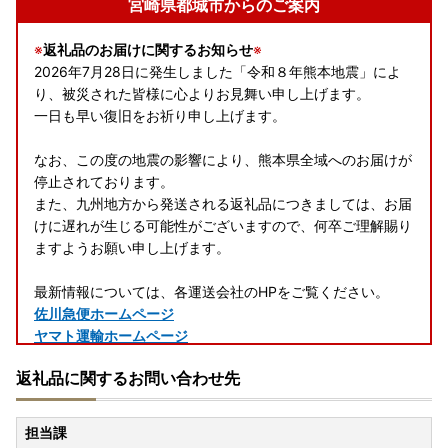
宮崎県都城市からのご案内
※
返礼品のお届けに関するお知らせ
※
2026年7月28日に発生しました「令和８年熊本地震」によ
り、被災された皆様に心よりお見舞い申し上げます。
一日も早い復旧をお祈り申し上げます。
なお、この度の地震の影響により、熊本県全域へのお届けが
停止されております。
また、九州地方から発送される返礼品につきましては、お届
けに遅れが生じる可能性がございますので、何卒ご理解賜り
ますようお願い申し上げます。
最新情報については、各運送会社のHPをご覧ください。
佐川急便ホームページ
ヤマト運輸ホームページ
日本郵便 ホームページ
返礼品に関するお問い合わせ先
-+-+-+-+-+-+-+-+-+-+-+-+-+-+-+-+-+-+-+-+-+-+-+-+-+
-+-+-
担当課