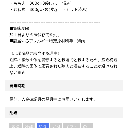
・もも肉 300g×3袋(カット済み)
・むね肉 300g×7袋(皮なし・カット済み)
-----------------------------------------------------
■賞味期限
加工日より冷凍保存で6ヶ月
■該当するアレルギー特定原材料等：鶏肉
《地場産品に該当する理由》
近隣の複数団体を管轄すると殺場でと殺するため、流通構造
上、近隣の団体で肥育された鶏肉と混在することが避けられ
ない鶏肉
発送時期
原則、入金確認月の翌月中にお届けいたします。
配送
常温
冷蔵
冷凍
定期
ギフト
のし