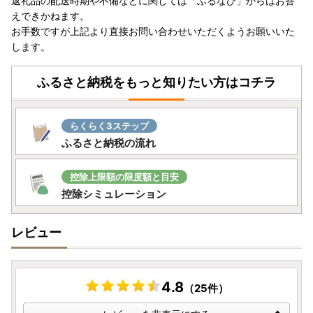
返礼品の配送時期や不備などに関しては「ふるなび」からはお答
ざいます。詳細は、各返礼品ページでご確認ください。
えできかねます。
※
ふるなびカタログ
の場合は、
お選びいただいた翌月中
にお
お手数ですが上記より直接お問い合わせいただくようお願いいた
届けいたします。
します。
・寄附者様ご都合による寄附申込のキャンセル、返礼品の変
更・返品、配送先・配送時期の変更はできません。あらかじ
ふるさと納税をもっと知りたい方はコチラ
めご了承ください。
-+-+-+-+-+-+-+-+-+-+-+-+-+-+-+-+-+-+-+-+-+-+-+-+-+
らくらく3ステップ
-+-+-
ふるさと納税の流れ
【寄附金受領証明書・ワンストップ特例申請書について】
控除上限額の限度額と目安
・ご入金確認後約2～3週間程度で特産品とは別に郵送にて
控除シミュレーション
お送りいたします。
-------------------------------------------------
レビュー
ワンストップ特例申請書は、ご寄附の翌年の１月１０日まで
にお送りください。
【送付先】
〒885-0078 宮崎県都城市宮丸町3070-1
4.8
（25件）
都城市ふるさと納税担当 宛