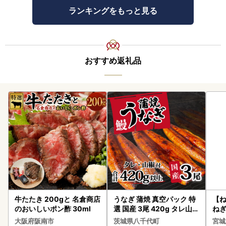
ランキングをもっと見る
おすすめ返礼品
牛たたき 200gと 名倉商店
うなぎ 蒲焼 真空パック 特
【
のおいしいポン酢 30ml
選 国産 3尾 420g タレ山椒
ねぎ
付き うな重 ひつまぶし 訳
大阪府阪南市
茨城県八千代町
宮城