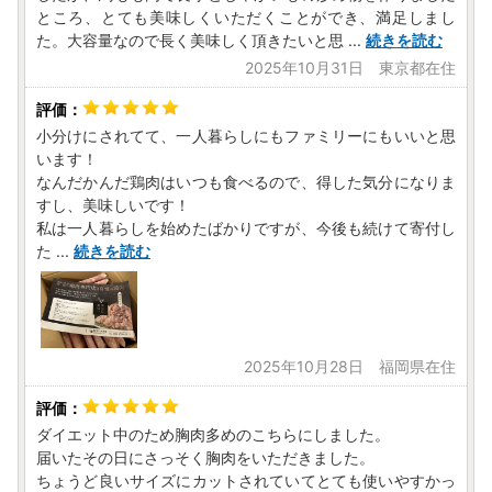
ところ、とても美味しくいただくことができ、満足しまし
た。大容量なので長く美味しく頂きたいと思
...
続きを読む
【プライバシーポリシー（個人情報保護方針）について】
寄附者様からいただいた個人情報は、都城市が責任をもって
2025年10月31日 東京都在住
安全に蓄積・保管し、第三者に譲渡・提供することはござい
ません。寄附者様からいただいた個人情報は、商品の発送と
小分けにされてて、一人暮らしにもファミリーにもいいと思
ご連絡、いただいたふるさと納税の使い道に関する報告、都
います！
城市が主催・出展するふるさと納税関連イベント情報の提
なんだかんだ鶏肉はいつも食べるので、得した気分になりま
供、都城市のふるさと納税に関する情報提供のため、使用さ
すし、美味しいです！
せていただきます。また、上記の手段としては、電子メール
私は一人暮らしを始めたばかりですが、今後も続けて寄付し
の配信やパンフレット等の郵送をさせていただく場合がござ
た
...
続きを読む
います。
御不明な点や、配信・郵送の停止等のご希望がございました
ら、都城市ふるさと納税サポート室
(0986-58-7727、sup
port3@furusato-miyakonojo.jp )
までご連絡ください。
2025年10月28日 福岡県在住
ダイエット中のため胸肉多めのこちらにしました。
届いたその日にさっそく胸肉をいただきました。
ちょうど良いサイズにカットされていてとても使いやすかっ