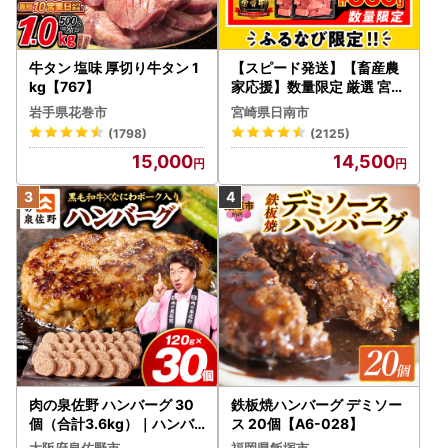
牛タン 塩味 厚切り牛タン 1
【スピード発送】【畜産農
kg【767】
家応援】数量限定 厳選 宮崎
牛 赤身 焼肉 計800g FN-Li
岩手県花巻市
宮崎県日南市
mited-PR_BDV5-26-2W
(1798)
(2125)
15,000
14,500
肉の泉佐野 ハンバーグ 30
鉄板焼ハンバーグ デミソー
個（合計3.6kg）｜ハンバ
ス 20個【A6-028】
ーグ 訳あり 黒毛和牛×なに
大阪府泉佐野市
福岡県飯塚市