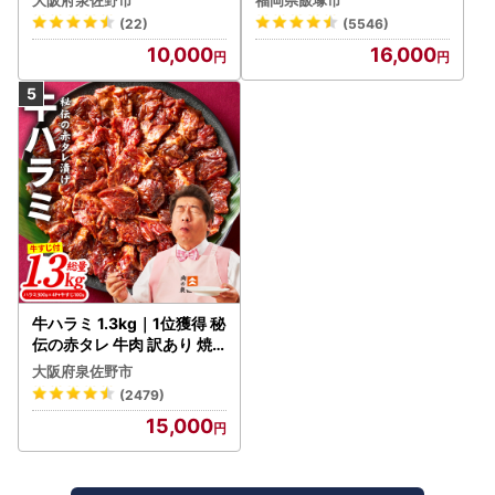
わポーク
(22)
(5546)
10,000
16,000
牛ハラミ 1.3kg｜1位獲得 秘
伝の赤タレ 牛肉 訳あり 焼
肉 BBQ
大阪府泉佐野市
(2479)
15,000