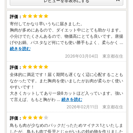
レビューを非表示にする
-------------------------------------------------
▼ふるさと納税 総合窓口「ふるまど」▼
https://furumado.jp/
寄付してかなり早いうちに届きました。
・以下の、ワンストップ特例申請の手続きや受付状況の確認
胸肉が多めにあるので、ダイエット中にとても助かります。
ができます。
小分けでたくさんあるので、物価高にとても良いです。唐揚
♪オンラインワンストップ特例申請
げやお鍋、パスタなど何にでも使い勝手もよく、柔らかく
...
♪ワンストップ受付確認、受付書ダウンロード
続きを読む
♪ワンストップ申請書ダウンロード
2026年03月04日 東京都在住
♪ワンストップ変更届ダウンロード
※オンライン申請には、マイナンバーカードとスマートフォ
ン、公的個人認証アプリ「IAM」が必要です。
全体的に満足です！届く期間も遅くなく辺に心配することも
なかったです。また胸肉を使いましたがお肉が柔らかく使い
≪お問い合わせ先≫
やすいです！
都城市 ふるさと納税サポート室
大きくカットしてあり一袋8カットほど入っています。強い
TEL：0986-58-7727 （平日9時～18時 ）
て言えば、ももと胸がわ
...
続きを読む
E-mail：support3@furusato-miyakonojo.jp
2026年02月11日 東京都在住
鳥もも肉が少なめのパックだったためマイナス1といたしま
-+-+-+-+-+-+-+-+-+-+-+-+-+-+-+-+-+-+-+-+-+-+-+-+-+
したが、鳥もも肉で長芋とじゃがいもの炒め物を作りました
-+-+-