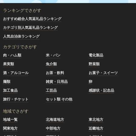
ランキングでさがす
おすすめ総合人気返礼品ランキング
カテゴリ別人気返礼品ランキング
人気自治体ランキング
カテゴリでさがす
肉・ハム類
米・パン
電化製品
果実類
魚介類
野菜類
酒・アルコール
お茶・飲料
お菓子・スイーツ
麺類
雑貨・日用品
卵
加工食品
工芸品
感謝状・記念品
旅行・チケット
セット類 その他
地域でさがす
地域一覧
北海道地方
東北地方
関東地方
中部地方
近畿地方