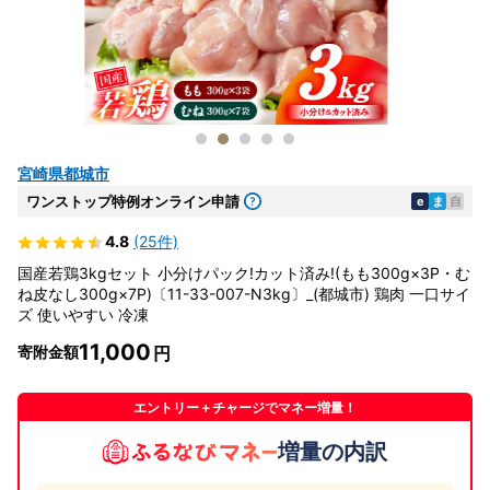
宮崎県都城市
ワンストップ特例オンライン申請
e
ま
自
4.8
(25件)
国産若鶏3kgセット 小分けパック!カット済み!(もも300g×3P・む
ね皮なし300g×7P)〔11-33-007-N3kg〕_(都城市) 鶏肉 一口サイ
ズ 使いやすい 冷凍
11,000
寄附金額
エントリー＋チャージでマネー増量！
増量の内訳