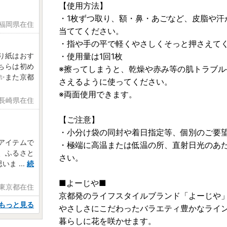
【使用方法】
・1枚ずつ取り、額・鼻・あごなど、皮脂や汗
 福岡県在住
当ててください。
・指や手の平で軽くやさしくそっと押さえて
り紙はおす
・使用量は1回1枚
ちらは初め
※擦ってしまうと、乾燥や赤み等の肌トラブ
✨また京都
さえるように使ってください。
※両面使用できます。
 長崎県在住
【ご注意】
・小分け袋の同封や着日指定等、個別のご要
アイテムで
・極端に高温または低温の所、直射日光のあ
、ふるさと
さい。
思いま
...
続
■よーじや■
 東京都在住
京都発のライフスタイルブランド「よーじや
もっと見る
やさしさにこだわったバラエティ豊かなライ
暮らしに花を咲かせます。