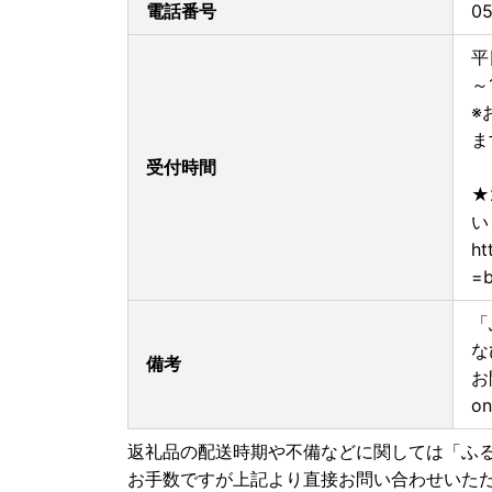
電話番号
05
平
～
※
ま
受付時間
★
い
ht
=b
「
な
備考
お
on
返礼品の配送時期や不備などに関しては「ふ
お手数ですが上記より直接お問い合わせいた