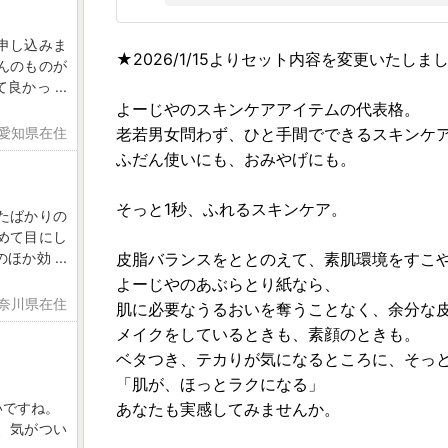
申し込みま
★2026/1/15よりセット内容を変更いたしま
んのものが
て良かっ
...
よーじやのスキンケアアイテムの代表格。
 愛知県在住
老若男女問わず、ひと手間でできるスキンケ
ふだん使いにも、おみやげにも。
そっと1秒、ふれるスキンケア。
たばかりの
めて目にし
のほか効
...
皮脂バランスをととのえて、素肌環境をすこ
よーじやのあぶらとり紙なら、
神奈川県在住
肌に必要なうるおいを奪うことなく、余分な
メイクをしているときも、素顔のときも。
ベタつき、テカりが気になるところに、そっと
「肌が、ほっとラクになる」
いですね。
あなたも実感してみませんか。
、気がつい