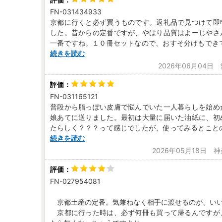
FN-031434933
京都に行くと必ず買うものです。返礼品で見つけて即
した。昔からの定番ですが、やはり品質はよーじやさ
一番ですね。１０冊セットなので、おすそ分けもでき
続きを読む
2026年06月04日
FN-031165121
普段から脂っぽい皮膚で悩んでいた一人暮らしを始め
娘あてに送りました。最初は大量に届いた油紙に、初
たらしく？？？って感じでしたが、使ってみるとこと
続きを読む
2026年05月18日 
FN-027954081
京都土産の定番。気兼ねなく相手に渡せるのが、い
京都に行った時は、必ず何冊も買って帰るんですが