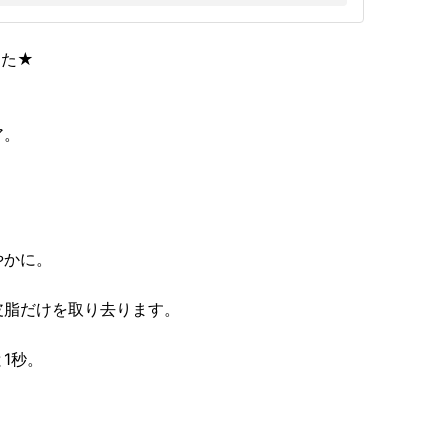
した★
ア。
やかに。
皮脂だけを取り去ります。
1秒。