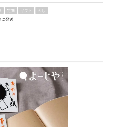
凍
定期
ギフト
のし
内に発送