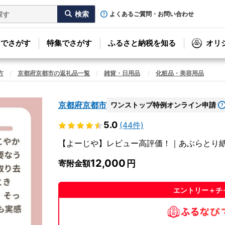
よくあるご質問・お問い合わせ
リでさがす
特集でさがす
ふるさと納税を知る
オリ
方
京都府京都市の返礼品一覧
雑貨・日用品
化粧品・美容用品
京都府京都市
ワンストップ特例オンライン申請
5.0
(44件)
【よーじや】レビュー高評価！｜あぶらとり紙1
12,000
寄附金額
エントリー＋チ