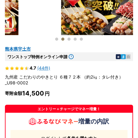
熊本県宇土市
ワンストップ特例オンライン申請
e
ま
自
4.7
(44件)
九州産 こだわりのやきとり ６種７２本 （約2㎏：タレ付き）
_U98-0002
14,500
寄附金額
エントリー＋チャージでマネー増量！
増量の内訳