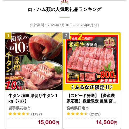
り 個包装 小分け 冷凍 人気
おすすめ ランキング お取
肉・ハム類の人気返礼品ランキング
り寄せ 熊本県 甲佐町【価
格改定XA】
集計期間：2026年7月30日～2026年8月5日
牛タン 塩味 厚切り牛タン 1
【スピード発送】【畜産農
kg【767】
家応援】数量限定 厳選 宮崎
牛 赤身 焼肉 計800g FN-Li
岩手県花巻市
宮崎県日南市
mited-PR_BDV5-26-2W
(1797)
(2125)
15,000
14,500