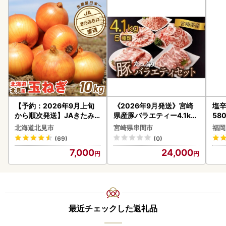
【予約：2026年9月上旬
《2026年9月発送》宮崎
塩辛
から順次発送】JAきたみ
県産豚バラエティー4.1kg
58
らい産 玉ねぎ Lサイズ 10k
セット_K033-057-2609
北海道北見市
宮崎県串間市
福岡
g ( タマネギ たまねぎ 野菜
(69)
(0)
)【210-0003-2026】
7,000
24,000
最近チェックした返礼品