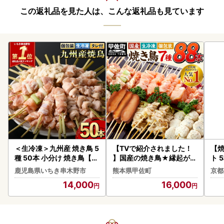
この返礼品を見た人は、こんな返礼品も見ています
＜生冷凍＞九州産 焼き鳥 5
【TVで紹介されました！
【
種 50本 小分け 焼き鳥【0
】国産の焼き鳥★縁起が良
ト 
0-079-01】
い末広がり88本★国産 焼
肉
鹿児島県いちき串木野市
熊本県甲佐町
京都
きとりセット 7種88本 - 国
14,000
16,000
産 焼き鳥 焼鳥 セット モモ
ネギま 皮 ムネ つくね ニラ
BBQ バーベキュー キャン
プ おつまみ お弁当 やきと