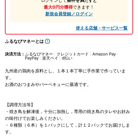
ログインして
条件を満たすと
最大0円分獲得
できます！
新規会員登録／ログイン
使える店舗・サービス一覧
ふるなびマネーとは
決済方法：
ふるなびマネー
クレジットカード
Amazon Pay
PayPay
楽天ペイ
d払い
九州産の鶏肉を原料とし、１本１本丁寧に手作業で作っていま
す。
お酒のおつまみやバーベキューに最適です。
【調理方法等】
・焼き鳥を解凍後，十分に加熱し，専用の焼き鳥のタレやお好み
の味付けでお楽しみください。
・６種類（６本）を１パックにして，計１２パックでお届けしま
す。