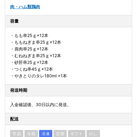
肉・ハム類
鶏肉
容量
・もも串25ｇ×12本
・ももねぎま串25ｇ×12本
・肩肉串25ｇ×12本
・むねねぎま串25ｇ×12本
・砂肝串25ｇ×12本
・つくね串45ｇ×12本
・やきとりのタレ180ml ×1本
発送時期
入金確認後、30日以内に発送。
配送
常温
冷蔵
冷凍
定期
ギフト
のし