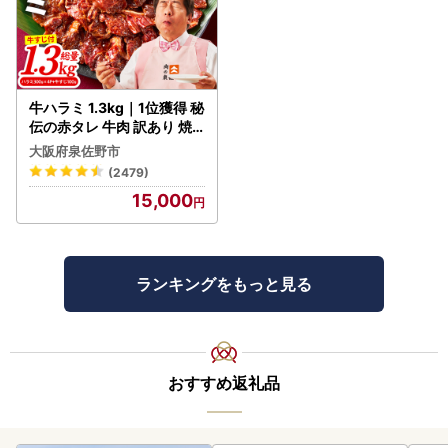
牛ハラミ 1.3kg｜1位獲得 秘
伝の赤タレ 牛肉 訳あり 焼
肉 BBQ
大阪府泉佐野市
(2479)
15,000
ランキングをもっと見る
おすすめ返礼品