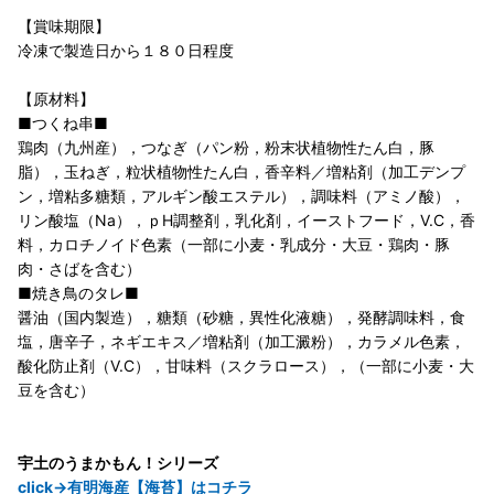
【賞味期限】
冷凍で製造日から１８０日程度
【原材料】
■つくね串■
鶏肉（九州産），つなぎ（パン粉，粉末状植物性たん白，豚
脂），玉ねぎ，粒状植物性たん白，香辛料／増粘剤（加工デンプ
ン，増粘多糖類，アルギン酸エステル），調味料（アミノ酸），
リン酸塩（Na），ｐH調整剤，乳化剤，イーストフード，V.C，香
料，カロチノイド色素（一部に小麦・乳成分・大豆・鶏肉・豚
肉・さばを含む）
■焼き鳥のタレ■
醤油（国内製造），糖類（砂糖，異性化液糖），発酵調味料，食
塩，唐辛子，ネギエキス／増粘剤（加工澱粉），カラメル色素，
酸化防止剤（V.C），甘味料（スクラロース），（一部に小麦・大
豆を含む）
宇土のうまかもん！シリーズ
click→有明海産【海苔】はコチラ