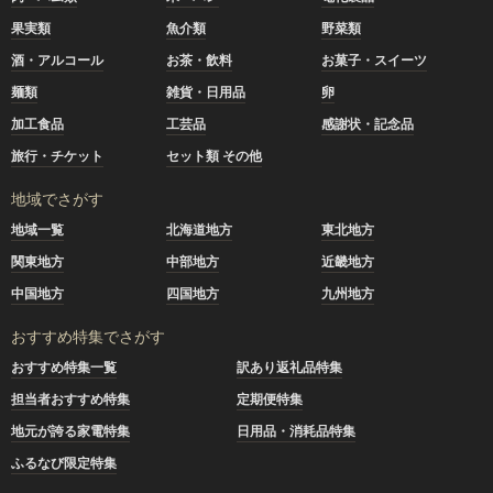
果実類
魚介類
野菜類
酒・アルコール
お茶・飲料
お菓子・スイーツ
麺類
雑貨・日用品
卵
加工食品
工芸品
感謝状・記念品
旅行・チケット
セット類 その他
地域でさがす
地域一覧
北海道地方
東北地方
関東地方
中部地方
近畿地方
中国地方
四国地方
九州地方
おすすめ特集でさがす
おすすめ特集一覧
訳あり返礼品特集
担当者おすすめ特集
定期便特集
地元が誇る家電特集
日用品・消耗品特集
ふるなび限定特集