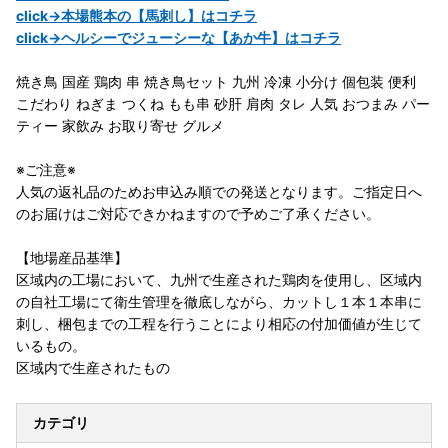
click→本場熊本の【馬刺し】はコチラ
click→ヘルシーでジューシーな【あか牛】はコチラ
焼き鳥 国産 鶏肉 串 焼き鳥セット 九州 冷凍 小分け 個包装 便利
こだわり ねぎま つくね もも串 砂肝 肩肉 タレ 人気 おつまみ パー
ティー 家飲み お取り寄せ グルメ
※ご注意※
人気の返礼品のためお申込み順での発送となります。ご指定日へ
のお届けはご対応できかねますので予めご了承ください。
【地場産品基準】
区域内の工場において、九州で生産された鶏肉を使用し、区域内
の自社工場にて衛生管理を徹底しながら、カットし１本１本串に
刺し、梱包までの工程を行うことにより相応の付加価値が生じて
いるもの。
区域内で生産されたもの
カテゴリ