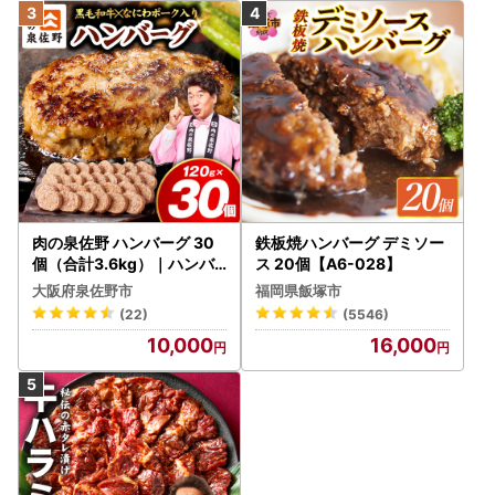
肉の泉佐野 ハンバーグ 30
鉄板焼ハンバーグ デミソー
個（合計3.6kg）｜ハンバ
ス 20個【A6-028】
ーグ 訳あり 黒毛和牛×なに
大阪府泉佐野市
福岡県飯塚市
わポーク
(22)
(5546)
10,000
16,000