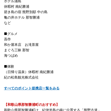
ホテル浦島
休暇村 南紀勝浦
碧き島の宿 熊野別邸 中の島
亀の井ホテル 那智勝浦
など
■グルメ
吾作
和か屋本店 お滝茶屋
まぐろ三昧 那智
海つばめ
■体験
（日帰り温泉）休暇村 南紀勝浦
紀の松島観光株式会社
すべてのポイント提携店一覧をみる
【和歌山県那智勝浦町のおすすめ】
和歌山県那智勝浦町は、紀伊半島の南に位置する「熊野古道」、