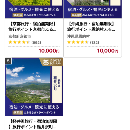
【京都旅行・宿泊無期限】
【沖縄旅行・宿泊無期限】
旅行ポイント京都市ふるな
旅行ポイント恩納村ふるな
びトラベルポイント
びトラベルポイント
京都府京都市
沖縄県恩納村
(692)
(182)
10,000
10,000
【軽井沢旅行・宿泊無期限
】旅行ポイント軽井沢町ふ