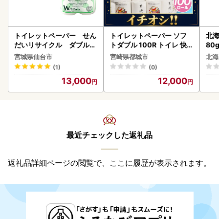
トイレットペーパー せん
トイレットペーパー ソフ
北海
だいリサイクル ダブル9
トダブル 100R トイレ 快
80
6ロール｜トイレット
速〔12-I5-TP100-R〕
クラ
宮城県仙台市
宮崎県都城市
北海
くら
(1)
(0)
道産
13,000
12,000
23
最近チェックした返礼品
返礼品詳細ページの閲覧で、ここに履歴が表示されます。