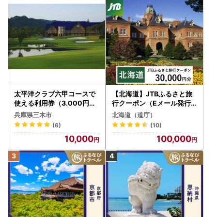
太平洋クラブ六甲コースで
【北海道】JTBふるさと旅
使える利用券（3.000円分
行クーポン（Eメール発行
）
）30,000円分 旅行 トラベ
兵庫県三木市
北海道（道庁）
ル 宿泊 人気 おすすめ JTB
(6)
(10)
W030T
10,000
100,000