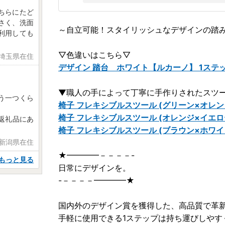
ちらにたど
さく、洗面
～自立可能！スタイリッシュなデザインの踏
利用しても
▽色違いはこちら▽
 埼玉県在住
デザイン 踏台 ホワイト【ルカーノ】 1ステップ 
▼職人の手によって丁寧に手作りされたスツ
う一つくら
椅子 フレキシブルスツール (グリーン×オレン
椅子 フレキシブルスツール (オレンジ×イエロ
返礼品にあ
椅子 フレキシブルスツール (ブラウン×ホワイ
 新潟県在住
★━━━━－－－－-
もっと見る
日常にデザインを。
-－－－－━━━━★
国内外のデザイン賞を獲得した、高品質で革
手軽に使用できる1ステップは持ち運びしやす