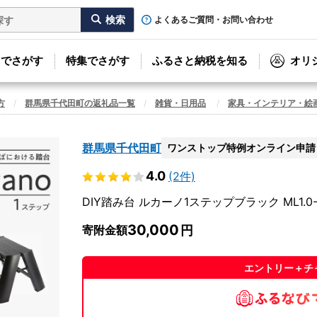
よくあるご質問・お問い合わせ
リでさがす
特集でさがす
ふるさと納税を知る
オリ
方
群馬県千代田町の返礼品一覧
雑貨・日用品
家具・インテリア・絵
群馬県千代田町
ワンストップ特例オンライン申請
4.0
(2件)
DIY踏み台 ルカーノ1ステップブラック ML1.0-
30,000
寄附金額
エントリー＋チ