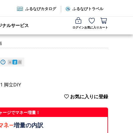
ふるなびカタログ
ふるなびトラベル
ジナルサービス
ログイン
お気に入り
カート
画
e
ま
自
1 脚立DIY
お気に入りに登録
ャージでマネー増量！
増量の内訳