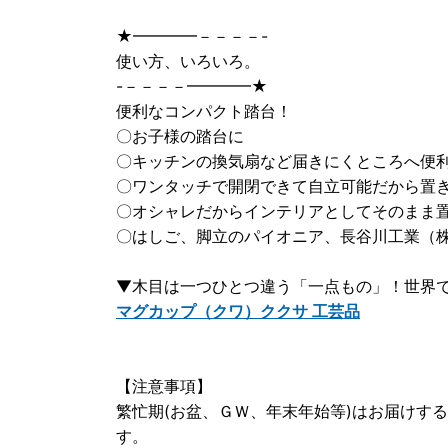
★━━━━－－－－-
使い方、いろいろ。
-－－－－━━━━★
便利なコンパクト踏台！
〇お子様の踏台に
〇キッチンの換気扇など届きにくところへ便利
〇ワンタッチで開閉できて自立可能だから置
〇オシャレだからインテリアとしてそのまま
〇はしご、脚立のパイオニア、長谷川工業（
▼木目は一つひとつ違う「一点もの」！世界
マグカップ（クワ）ククサ 工芸品
【注意事項】
繁忙期(お盆、ＧＷ、年末年始等)はお届けす
す。