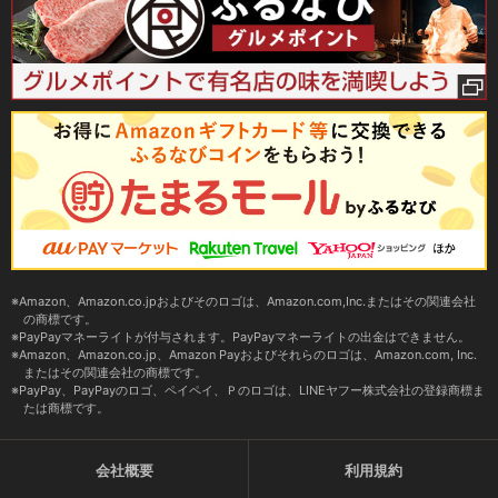
Amazon、Amazon.co.jpおよびそのロゴは、Amazon.com,Inc.またはその関連会社
の商標です。
PayPayマネーライトが付与されます。PayPayマネーライトの出金はできません。
Amazon、Amazon.co.jp、Amazon Payおよびそれらのロゴは、Amazon.com, Inc.
またはその関連会社の商標です。
PayPay、PayPayのロゴ、ペイペイ、Ｐのロゴは、LINEヤフー株式会社の登録商標ま
たは商標です。
会社概要
利用規約