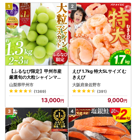
【ふるなび限定】甲州市産
えび 1.7kg 特大5Lサイズ む
厳選旬の大粒シャインマス
きえび
カット 約1.3kg 2～3房【2
山梨県甲州市
大阪府泉佐野市
026年発送】（MG）B12-
(1369)
(391)
472 FN-Limited-VO シャ
13,000
9,000
インマスカット フルーツ