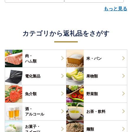
もっと見る
カテゴリから返礼品をさがす
肉・
米・パン
ハム類
電化製品
果物類
魚介類
野菜類
酒・
お茶・
飲料
アルコール
お菓子・
麺類
スイーツ