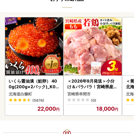
いくら醤油漬（鮭卵） 40
＜2026年9月発送＞小分
＜
0g(200g×2パック)_K02
け＆パラパラ！宮崎県産鶏
北海
2-1676
ももカット合計3kg_K043
20
北海道白糠町
宮崎県串間市
北海
-009-2609
(5674)
(0)
22,000
18,000