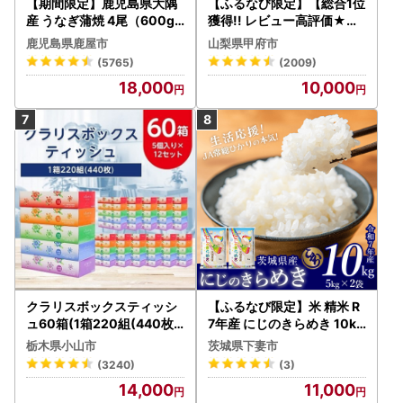
【期間限定】鹿児島県大隅
【ふるなび限定】【総合1位
産 うなぎ蒲焼 4尾（600g
獲得!! レビュー高評価★】
） KN007-004-04-cp18
〈2026年度配送分〉山梨
鹿児島県鹿屋市
山梨県甲府市
うなぎ 鰻 魚 惣菜 総菜
県産 シャインマスカット 2
(5765)
(2009)
～3房（1.0kg以上）シャイ
18,000
10,000
ン フルーツ FN-Limited-S
P
クラリスボックスティッシ
【ふるなび限定】米 精米 R
ュ60箱(1箱220組(440枚))
7年産 にじのきらめき 10kg
(5個入り×12セット)【配送
10月 FN-Limited-PR
栃木県小山市
茨城県下妻市
不可地域：離島・沖縄県】
(3240)
(3)
【1256759】
14,000
11,000