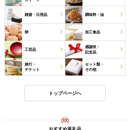
雑貨・
日用品
調味料・
油
卵
加工食品
感謝状・
工芸品
記念品
旅行・
セット類・
チケット
その他
トップページへ
おすすめ返礼品