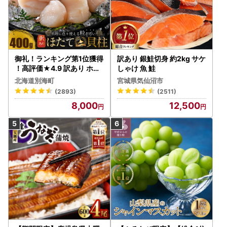
御礼！ランキング第1位獲得
訳あり 銀鮭切身 約2kg サケ
！高評価★4.9 訳あり ホタ
しゃけ 魚 鮭
テ 400g（ほたて 帆立 貝柱
北海道別海町
宮城県気仙沼市
冷凍 ）
(2893)
(2511)
8,000
12,500