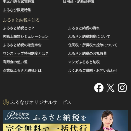
地元が誇る家電特集
日用品・消耗品特集
ふるなび限定特集
ふるさと納税を知る
ふるさと納税とは？
ふるさと納税の流れ
控除上限額シミュレーション
ふるさと納税制度について
ふるさと納税の確定申告
住民税・所得税の控除について
ワンストップ特例制度とは？
ふるさと納税のお礼特典
寄附金の使い道
マンガふるさと納税
企業版ふるさと納税とは
よくあるご質問・お問い合わせ
ふるなびオリジナルサービス