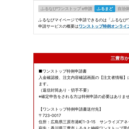
ふるなびワンストップ e申請
ふるまど
自治
ふるなびマイページで申請できるのは「ふるなびワ
申請サービスの概要は
ワンストップ特例オンライ
三豊市か
■ワンストップ特例申請書
入金確認後、注文内容確認画面の【注文者情報】
ます。
（返信封筒あり・切手不要）
※確定申告をされる方は特例申請の必要はありま
【ワンストップ特例申請書送付先】
〒723-0017
住所：広島県三原市港町1-3-15 サンライズアネ
宛先：香川県三豊市ふるさと納税ワンストップ受付