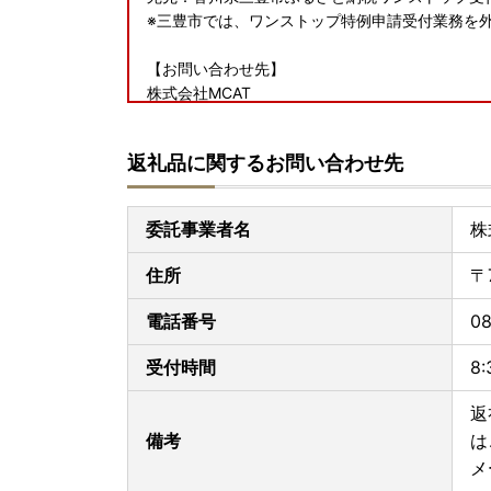
※三豊市では、ワンストップ特例申請受付業務を
【お問い合わせ先】
株式会社MCAT
TEL:050-1732-1444
メールアドレス:onestop-mitoyo@g.mcat.co.jp
返礼品に関するお問い合わせ先
受付時間：10:00～17:00（土日祝を除く)
・メールでのお問い合わせにつきましては、お返
ださい。
委託事業者名
株
住所
〒
電話番号
08
受付時間
8
返
備考
は
メ