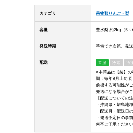
カテゴリ
果物類
りんご・梨
容量
豊水梨 約2kg（5～
発送時期
準備でき次第、発
配送
常温
冷蔵
冷
※本商品は【梨】の
期：毎年9月上旬頃
前後する可能性がご
発送になる場合がご
【配送についての
・沖縄県・離島地
・配送月・配送日
・発送予定日の事
何卒ご了承くださ