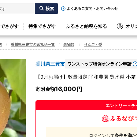
よくあるご質問・お問い合わせ
リでさがす
特集でさがす
ふるさと納税を知る
オリ
方
香川県三豊市の返礼品一覧
果物類
りんご・梨
香川県三豊市
ワンストップ特例オンライン申請
【9月お届け】数量限定!平和農園 豊水梨 小箱
16,000
寄附金額
エントリー＋チ
ログインして
条件を満た