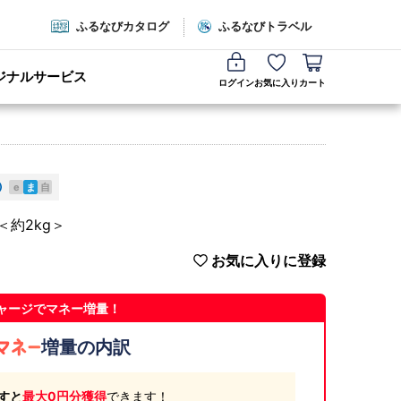
ふるなびカタログ
ふるなびトラベル
ジナルサービス
ログイン
お気に入り
カート
e
ま
自
＜約2kg＞
お気に入りに登録
ャージでマネー増量！
増量の内訳
すと
最大0円分獲得
できます！