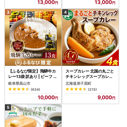
13,000
13,000
【ふるなび限定】飛騨牛カ
スープカレー 北国の丸ごと
レー13袋 訳あり | ビーフ レ
チキンレッグスープカレー
トルト 訳あり DC006-CP
4個 3739
岐阜県高山市
北海道弟子屈町
01 FN-Limited-VO
(634)
(215)
10,000
9,000