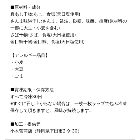
■原材料・成分
真あじ干物:あじ、食塩(天日塩使用)
さんま味醂干し:さんま、醤油、砂糖、味醂、胡麻(原材料の
一部に大豆・小麦を含む)
さば干物:さば、食塩(天日塩使用)
金目鯛干物:金目鯛、食塩(天日塩使用)
【アレルギー品目】
・小麦
・大豆
・ごま
■賞味期限・保存方法
すべて冷凍30日
※すぐに召し上がらない場合は、一枚一枚ラップで包み冷凍
保存して頂きますと、風味が持続します。
■加工・提供元
小木曽商店（静岡県下田市2-9-30）