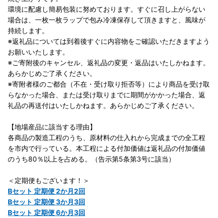
環境に配慮し簡易包装に努めております。すぐに召し上がらない
場合は、一枚一枚ラップで包み冷凍保存して頂きますと、風味が
持続します。
※返礼品については到着後すぐに内容物をご確認いただきますよう
お願いいたします。
※ご寄附後のキャンセル、返礼品の変更・返品はいたしかねます。
あらかじめご了承ください。
※寄附者様のご都合（不在・受け取り拒否等）により商品を受け取
らなかった場合、または受け取りまでに期間がかかった場合、返
礼品の再送付はいたしかねます。あらかじめご了承ください。
【地場産品に該当する理由】
各商品の製造工程のうち、原材料の仕入れから完成までの全工程
を市内で行っている。本工程による付加価値は返礼品の付加価値
のうち80％以上を占める。（告示第5条第3号に該当）
＜定期便もございます！＞
Bセット 定期便 2か月2回
Bセット 定期便 3か月3回
Bセット 定期便 6か月3回