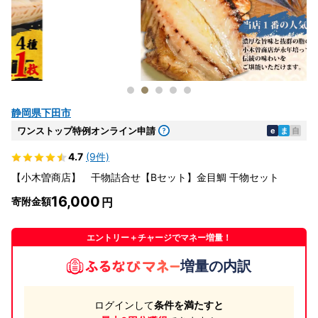
静岡県下田市
ワンストップ特例オンライン申請
e
ま
自
4.7
(9件)
【小木曽商店】 干物詰合せ【Bセット】金目鯛 干物セット
16,000
寄附金額
エントリー＋チャージでマネー増量！
増量の内訳
ログインして
条件を満たすと