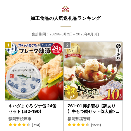
加工食品の人気返礼品ランキング
集計期間：2026年8月2日～2026年8月8日
キハダまぐろ ツナ缶 24缶
Z61-01 博多若杉【訳あり
セット (a12-190)
】牛もつ鍋セット(2人前×5
) 10人前 もつ鍋
静岡県焼津市
福岡県福智町
(714)
(1511)