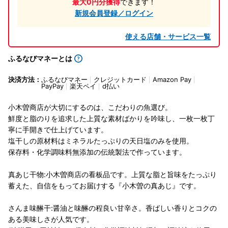
最大0円分獲得
できます！
新規会員登録／ログイン
使える店舗・サービス一覧
ふるなびマネーとは
決済方法：
ふるなびマネー
クレジットカード
Amazon Pay
PayPay
楽天ペイ
d払い
小木曽商店が大切にするのは、こだわりの魚選び。
鮮度と脂のりを追求した上質な素材ばかりを吟味し、一枚一枚丁
寧に手開きで仕上げています。
塩干しの原材料はミネラルたっぷりの天日塩のみを使用。
保存料・化学調味料無添加の伝統製法で作っています。
真あじ干物:小木曽商店の看板品です。上質な脂と旨味をたっぷり
蓄えた、自信をもってお届けする『小木曽の真あじ』です。
さんま味醂干:醤油と味醂の程良い甘辛さ。香ばしい香りとコクの
ある美味しさが人気です。