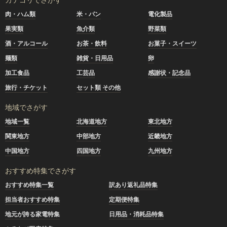
肉・ハム類
米・パン
電化製品
果実類
魚介類
野菜類
酒・アルコール
お茶・飲料
お菓子・スイーツ
麺類
雑貨・日用品
卵
加工食品
工芸品
感謝状・記念品
旅行・チケット
セット類 その他
地域でさがす
地域一覧
北海道地方
東北地方
関東地方
中部地方
近畿地方
中国地方
四国地方
九州地方
おすすめ特集でさがす
おすすめ特集一覧
訳あり返礼品特集
担当者おすすめ特集
定期便特集
地元が誇る家電特集
日用品・消耗品特集