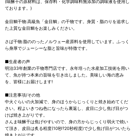
(味醂干の原材料は、保存料・化学調味料無添加の調味液を使用し
ております。)
金目鯛干物:高級魚「金目鯛」の干物です。身質・脂のりを追求し
た上質な金目鯛をお楽しみください。
さば干物:脂ののったノルウェー産原料を使用しています。ふっく
ら身厚でジューシーな脂と旨味が特徴です。
■生産者の声
明治33年創業の干物専門店です。永年培った水産加工技術を用い
て、魚が持つ本来の旨味を引き出しました。美味しい海の恵み
を、皆様にお届けします!
■注意事項/その他
中火ぐらいの火加減で、身のほうからじっくりと焼き始めてくだ
さい。程よいきつね色になったら裏返し、皮目に少し焦げ目がつ
けば焼き上がりです。
さんま味醂干は焦げやすいので、身の方からじっくり弱火で焼い
て頂き、皮目は炙る程度(10秒?20秒程度)で少し焦げ目がついたら
焼き上がりです。