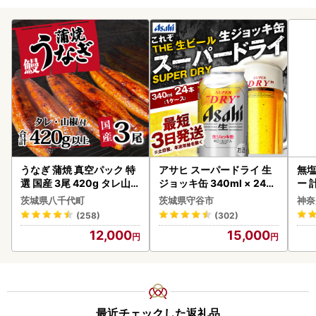
うなぎ 蒲焼 真空パック 特
アサヒ スーパードライ 生
無塩
選 国産 3尾 420g タレ山椒
ジョッキ缶 340ml × 24本
ー 
付き うな重 ひつまぶし 訳
(1ケース) ＜茨城工場＞ 缶
】
茨城県八千代町
茨城県守谷市
神奈
あり 茨城 ウナギ 鰻 個包装
ビール お酒 Asahi 守谷市
(258)
(302)
人気 美味しい 小分け 八千
12,000
15,000
代町
最近チェックした返礼品