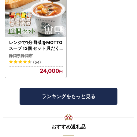
レンジで1分 野菜をMOTTO
スープ 12個 セット 具だく
さんスープ 朝食 惣菜 国産
静岡県静岡市
野菜 常温保存
(54)
24,000
ランキングをもっと見る
おすすめ返礼品