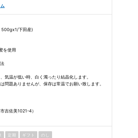
ャム
 500gx1/下田産)
花蜜を使用
方法
は、気温が低い時、白く濁ったり結晶化します。
には問題ありませんが、保存は常温でお願い致します。
吉佐美1021-4）
凍
定期
ギフト
のし