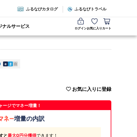
ふるなびカタログ
ふるなびトラベル
ジナルサービス
ログイン
お気に入り
カート
e
ま
自
お気に入りに登録
ャージでマネー増量！
増量の内訳
すと
最大0円分獲得
できます！