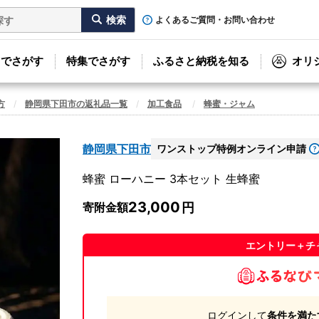
よくあるご質問・お問い合わせ
リでさがす
特集でさがす
ふるさと納税を知る
オリ
方
静岡県下田市の返礼品一覧
加工食品
蜂蜜・ジャム
静岡県下田市
ワンストップ特例オンライン申請
蜂蜜 ローハニー 3本セット 生蜂蜜
23,000
寄附金額
エントリー＋チ
ログインして
条件を満た