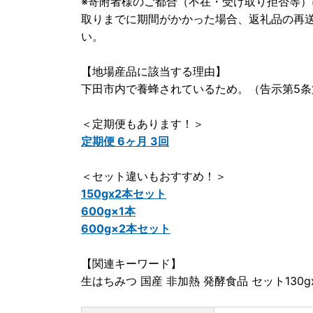
※寄附者様のご都合（不在・受け取り拒否等
取りまでに期間がかかった場合、返礼品の再
い。
【地場産品に該当する理由】
下田市内で養蜂されているため。（告示第5条
＜定期便もあります！＞
定期便 6ヶ月 3回
＜セット違いもおすすめ！＞
150gx2本セット
600g×1本
600g×2本セット
【関連キーワード】
生はちみつ 国産 非加熱 発酵食品 セット130gx2