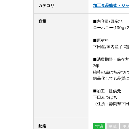
カテゴリ
加工食品
蜂蜜・ジ
容量
■内容量/原産地
ローハニー(130gx2
■原材料
下田産/国内産 百
■消費期限・保存
2年
純粋の生はちみつ
結晶化しても品質
■加工・提供元
下田みつばち
（住所：静岡県下田市
配送
常温
冷蔵
冷