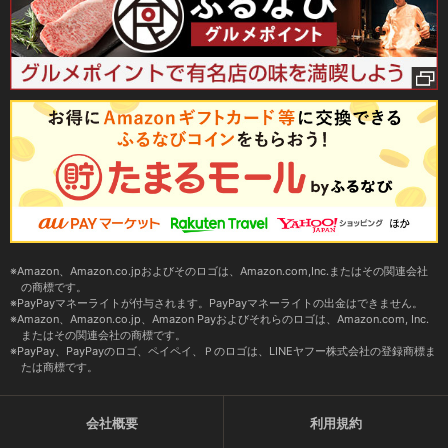
Amazon、Amazon.co.jpおよびそのロゴは、Amazon.com,Inc.またはその関連会社
の商標です。
PayPayマネーライトが付与されます。PayPayマネーライトの出金はできません。
Amazon、Amazon.co.jp、Amazon Payおよびそれらのロゴは、Amazon.com, Inc.
またはその関連会社の商標です。
PayPay、PayPayのロゴ、ペイペイ、Ｐのロゴは、LINEヤフー株式会社の登録商標ま
たは商標です。
会社概要
利用規約