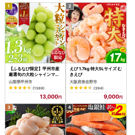
【ふるなび限定】甲州市産
えび 1.7kg 特大5Lサイズ む
厳選旬の大粒シャインマス
きえび
カット 約1.3kg 2～3房【2
山梨県甲州市
大阪府泉佐野市
026年発送】（MG）B12-
(1369)
(394)
472 FN-Limited-VO シャ
13,000
9,000
インマスカット フルーツ