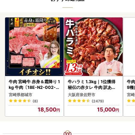
牛肉 宮崎牛 赤身＆霜降り 1
牛ハラミ 1.3kg｜1位獲得
牛肉
kg 牛肉〔18E-N2-002-1
秘伝の赤タレ 牛肉 訳あり
9種
kg-S4A6-CF〕
焼肉 BBQ
-0
宮崎県都城市
大阪府泉佐野市
宮崎
シ!
(8)
(2479)
18,500
15,000