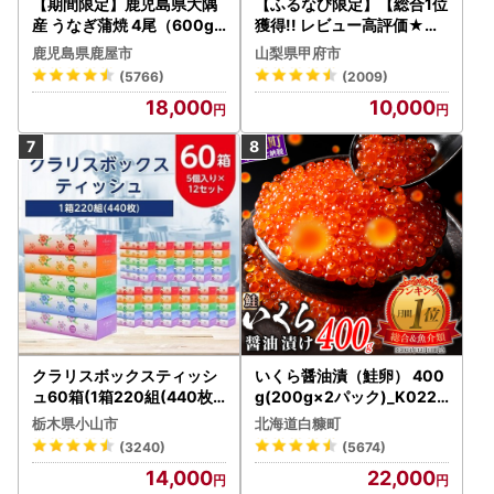
【期間限定】鹿児島県大隅
【ふるなび限定】【総合1位
産 うなぎ蒲焼 4尾（600g
獲得!! レビュー高評価★】
） KN007-004-04-cp18
〈2026年度配送分〉山梨
鹿児島県鹿屋市
山梨県甲府市
うなぎ 鰻 魚 惣菜 総菜
県産 シャインマスカット 2
(5766)
(2009)
～3房（1.0kg以上）シャイ
18,000
10,000
ン フルーツ FN-Limited-S
P
クラリスボックスティッシ
いくら醤油漬（鮭卵） 400
ュ60箱(1箱220組(440枚))
g(200g×2パック)_K022-
(5個入り×12セット)【配送
1676
栃木県小山市
北海道白糠町
不可地域：離島・沖縄県】
(3240)
(5674)
【1256759】
14,000
22,000