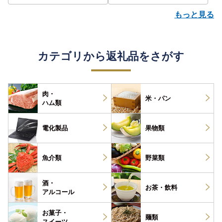
もっと見る
カテゴリから返礼品をさがす
肉・
米・パン
ハム類
電化製品
果物類
魚介類
野菜類
酒・
お茶・
飲料
アルコール
お菓子・
麺類
スイーツ