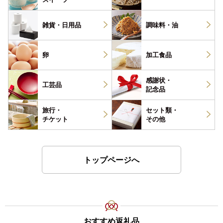
雑貨・
日用品
調味料・
油
卵
加工食品
感謝状・
工芸品
記念品
旅行・
セット類・
チケット
その他
トップページへ
おすすめ返礼品