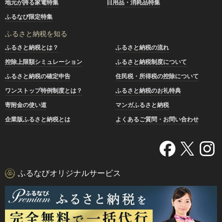
地元が誇る家電特集
日用品・消耗品特集
ふるなび限定特集
ふるさと納税を知る
ふるさと納税とは？
ふるさと納税の流れ
控除上限額シミュレーション
ふるさと納税制度について
ふるさと納税の確定申告
住民税・所得税の控除について
ワンストップ特例制度とは？
ふるさと納税のお礼特典
寄附金の使い道
マンガふるさと納税
企業版ふるさと納税とは
よくあるご質問・お問い合わせ
ふるなびオリジナルサービス