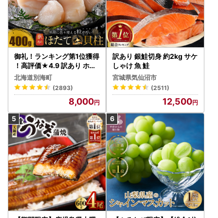
御礼！ランキング第1位獲得
訳あり 銀鮭切身 約2kg サケ
！高評価★4.9 訳あり ホタ
しゃけ 魚 鮭
テ 400g（ほたて 帆立 貝柱
北海道別海町
宮城県気仙沼市
冷凍 ）
(2893)
(2511)
8,000
12,500