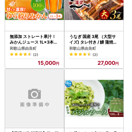
無添加 ストレート果汁！
うなぎ 国産 3尾 （大型サ
みかんジュース 1L×3本【f
イズ) タレ付き / 鰻 蒲焼【
mlb020】
uot303A-3】
和歌山県由良町
和歌山県由良町
(2)
(2)
15,000
27,000