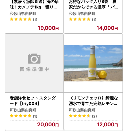
【素潜り漁師直送】海の珍
お得なパック入り8袋 農
味！カメノテ1kg 獲りた
家だからできる濃厚『 バ
てをお届けします！【sk
ジルソース ジェノベーゼ
和歌山県由良町
和歌山県由良町
mn010】
』【fmlb047】
(1)
(1)
19,000
14,000
老舗洋食セット スタンダ
《リモンチェッロ》綺麗な
ード【friy004】
湧水で育てた完熟レモンで
つくりました！ / お酒 レモ
和歌山県由良町
和歌山県由良町
ンチェロ カクテル 【uttn7
(1)
(2)
03-sake-500】
20,000
12,000