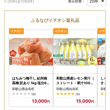
1
~
20
件(全
1262
件)
表示切替：
ふるなびイチオシ返礼品
はちみつ梅干し 紀州南
和歌山県産レモン果汁（
しらす
高梅 訳あり 1kg 塩分6%
ストレート・果汁100%
す 新
【baiko001】
）180ml×6本 / レモン
和歌山県由良町
和歌山県由良町
和歌山
果汁 調味料 ドレッシン
(0)
(5)
グ 飲料 ※2026年4月下
13,000
15,000
旬～2027年3月中旬順
次発送 【uttn127-set-6