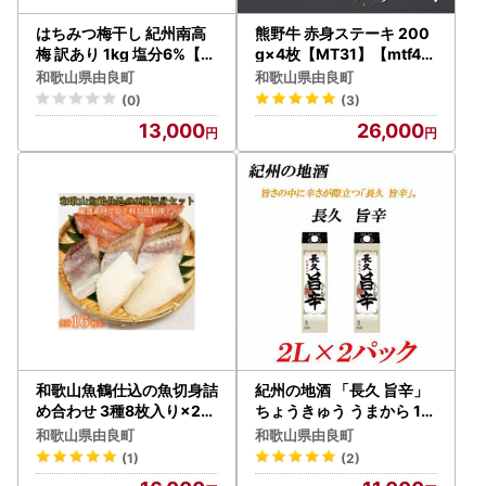
はちみつ梅干し 紀州南高
熊野牛 赤身ステーキ 200
梅 訳あり 1kg 塩分6%【b
g×4枚【MT31】【mtf417
aiko001】
】
和歌山県由良町
和歌山県由良町
(0)
(3)
13,000
26,000
和歌山魚鶴仕込の魚切身詰
紀州の地酒 「長久 旨辛」
め合わせ 3種8枚入り×2セ
ちょうきゅう うまから 13
ット【uot743A】
度 2L×2パック【EG07】
和歌山県由良町
和歌山県由良町
【evg907】
(1)
(2)