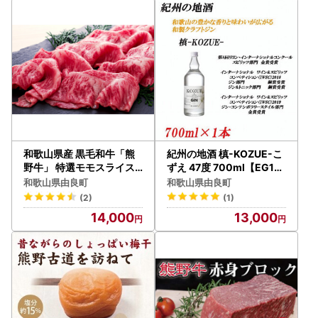
和歌山県産 黒毛和牛「熊
紀州の地酒 槙-KOZUE-こ
野牛」 特選モモスライス(
ずえ 47度 700ml【EG10
すき焼き用) 400g 4等級
】【evg910】
和歌山県由良町
和歌山県由良町
以上【mtgn014】
(2)
(1)
14,000
13,000