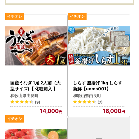
】
国産うなぎ 1尾 2人前（大
しらす 釜揚げ 1kg しらす
型サイズ)【 化粧箱入 】
新鮮【uoms001】
【uot714A】
和歌山県由良町
和歌山県由良町
(9)
(7)
14,000
16,000