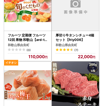
フルーツ 定期便 フルーツ
厚切り牛タンシチュー4箱
12回 果物 和歌山【ard-tk
セット【friy006】
b901A】
和歌山県由良町
和歌山県由良町
(0)
(7)
110,000
22,000