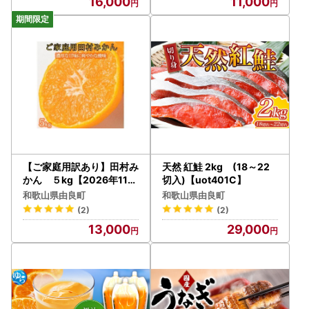
16,000
11,000
【ご家庭用訳あり】田村み
天然 紅鮭 2kg (18～22
かん ５kg【2026年11月
切入)【uot401C】
下旬以降発送】【先行予約
和歌山県由良町
和歌山県由良町
】【UT18】【uot754A】
(2)
(2)
13,000
29,000