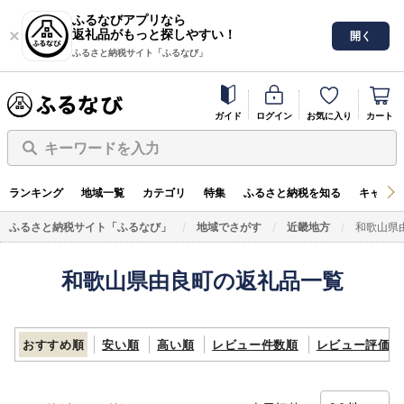
ふるなびアプリなら
返礼品がもっと探しやすい！
開く
ふるさと納税サイト「ふるなび」
ガイド
ログイン
お気に入り
カート
キーワードを入力
ランキング
地域一覧
カテゴリ
特集
ふるさと納税を知る
キャンペ
ふるさと納税サイト「ふるなび」
地域でさがす
近畿地方
和歌山県
和歌山県由良町の返礼品一覧
おすすめ順
安い順
高い順
レビュー件数順
レビュー評価順