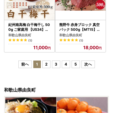
紀州南高梅 白干梅干し 50
熊野牛 赤身ブロック 真空
0g ご家庭用 【US34】【
パック 500g【MT15】【
uts053】
mtf412】
和歌山県由良町
和歌山県由良町
(1)
(1)
11,000
18,000
前へ
1
2
3
4
5
次へ
和歌山県由良町