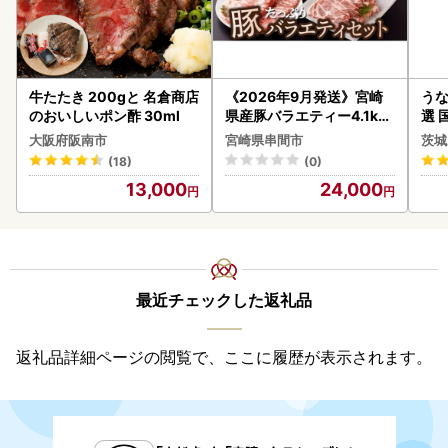
牛たたき 200gと 名倉商店
《2026年9月発送》宮崎
うな
のおいしいポン酢 30ml
県産豚バラエティー4.1kg
選 
セット_K033-057-2609
付き
大阪府阪南市
宮崎県串間市
茨城
あり
(18)
(0)
人気
13,000
24,000
代
最近チェックした返礼品
返礼品詳細ページの閲覧で、ここに履歴が表示されます。