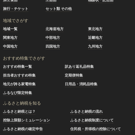
旅行・チケット
セット類 その他
地域でさがす
地域一覧
北海道地方
東北地方
関東地方
中部地方
近畿地方
中国地方
四国地方
九州地方
おすすめ特集でさがす
おすすめ特集一覧
訳あり返礼品特集
担当者おすすめ特集
定期便特集
地元が誇る家電特集
日用品・消耗品特集
ふるなび限定特集
ふるさと納税を知る
ふるさと納税とは？
ふるさと納税の流れ
控除上限額シミュレーション
ふるさと納税制度について
ふるさと納税の確定申告
住民税・所得税の控除について