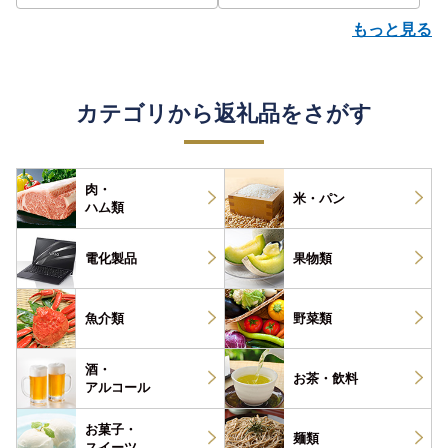
もっと見る
カテゴリから返礼品をさがす
肉・
米・パン
ハム類
電化製品
果物類
魚介類
野菜類
酒・
お茶・
飲料
アルコール
お菓子・
麺類
スイーツ