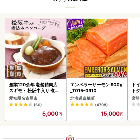
創業120余年 老舗精肉店
エンペラーサーモン 900g
トイ
スギモト 松阪牛入り 煮込
_T015-0910
トダ
み ハンバーグ 110g×4枚
速〔
愛知県名古屋市
北海道白糠町
宮崎
惣菜 お取り寄せ グルメ ハ
(60)
(4708)
ンバーグ 冷凍
5,000
15,000