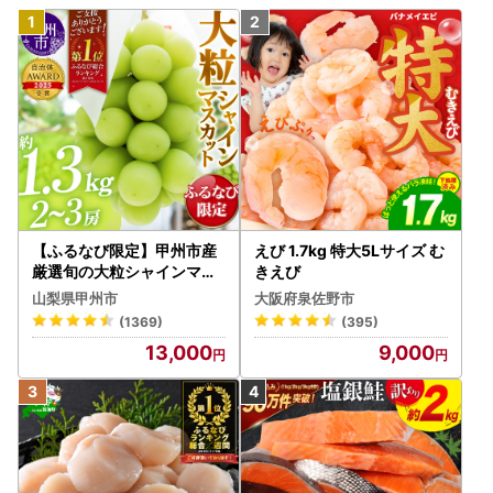
【ふるなび限定】甲州市産
えび 1.7kg 特大5Lサイズ む
厳選旬の大粒シャインマス
きえび
カット 約1.3kg 2～3房【2
山梨県甲州市
大阪府泉佐野市
026年発送】（MG）B12-
(1369)
(395)
472 FN-Limited-VO シャ
13,000
9,000
インマスカット フルーツ