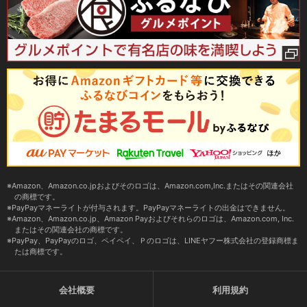
Amazon、Amazon.co.jpおよびそのロゴは、Amazon.com,Inc.またはその関連会社
の商標です。
PayPayマネーライトが付与されます。PayPayマネーライトの出金はできません。
Amazon、Amazon.co.jp、Amazon Payおよびそれらのロゴは、Amazon.com, Inc.
またはその関連会社の商標です。
PayPay、PayPayのロゴ、ペイペイ、Ｐのロゴは、LINEヤフー株式会社の登録商標ま
たは商標です。
会社概要
利用規約