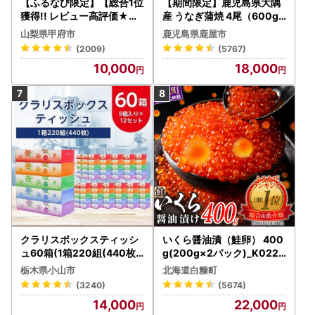
【ふるなび限定】【総合1位
【期間限定】鹿児島県大隅
獲得!! レビュー高評価★】
産 うなぎ蒲焼 4尾（600g
〈2026年度配送分〉山梨
） KN007-004-04-cp18
山梨県甲府市
鹿児島県鹿屋市
県産 シャインマスカット 2
うなぎ 鰻 魚 惣菜 総菜
(2009)
(5767)
～3房（1.0kg以上）シャイ
10,000
18,000
ン フルーツ FN-Limited-S
P
クラリスボックスティッシ
いくら醤油漬（鮭卵） 400
ュ60箱(1箱220組(440枚))
g(200g×2パック)_K022-
(5個入り×12セット)【配送
1676
栃木県小山市
北海道白糠町
不可地域：離島・沖縄県】
(3240)
(5674)
【1256759】
14,000
22,000