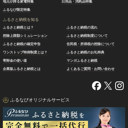
地元が誇る家電特集
日用品・消耗品特集
ふるなび限定特集
ふるさと納税を知る
ふるさと納税とは？
ふるさと納税の流れ
控除上限額シミュレーション
ふるさと納税制度について
ふるさと納税の確定申告
住民税・所得税の控除について
ワンストップ特例制度とは？
ふるさと納税のお礼特典
寄附金の使い道
マンガふるさと納税
企業版ふるさと納税とは
よくあるご質問・お問い合わせ
ふるなびオリジナルサービス