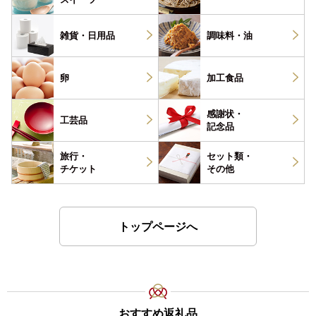
雑貨・
日用品
調味料・
油
卵
加工食品
感謝状・
工芸品
記念品
旅行・
セット類・
チケット
その他
トップページへ
おすすめ返礼品