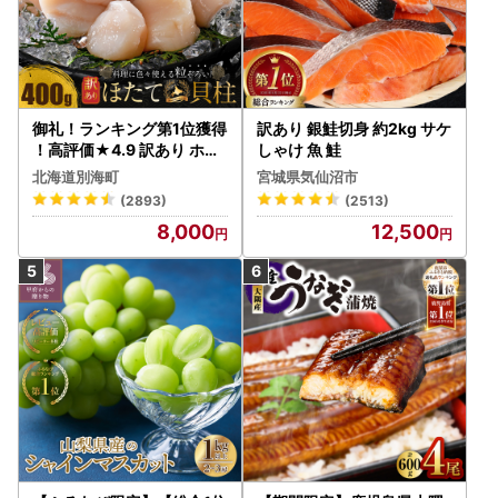
御礼！ランキング第1位獲得
訳あり 銀鮭切身 約2kg サケ
！高評価★4.9 訳あり ホタ
しゃけ 魚 鮭
テ 400g（ほたて 帆立 貝柱
北海道別海町
宮城県気仙沼市
冷凍 ）
(2893)
(2513)
8,000
12,500