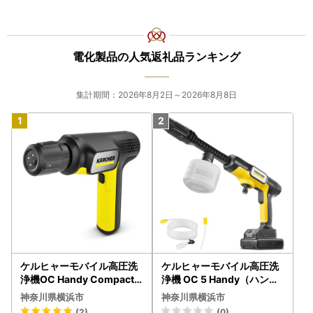
電化製品の人気返礼品ランキング
集計期間：2026年8月2日～2026年8月8日
ケルヒャーモバイル高圧洗
ケルヒャーモバイル高圧洗
浄機OC Handy Compact
浄機 OC 5 Handy（ハンデ
（ハンディエア） APV000
ィジェット） APV0006
神奈川県横浜市
神奈川県横浜市
7
(2)
(0)