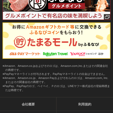
Amazon、Amazon.co.jpおよびそのロゴは、Amazon.com,Inc.またはその関連会社
の商標です。
PayPayマネーライトが付与されます。PayPayマネーライトの出金はできません。
Amazon、Amazon.co.jp、Amazon Payおよびそれらのロゴは、Amazon.com, Inc.
またはその関連会社の商標です。
PayPay、PayPayのロゴ、ペイペイ、Ｐのロゴは、LINEヤフー株式会社の登録商標ま
たは商標です。
会社概要
利用規約