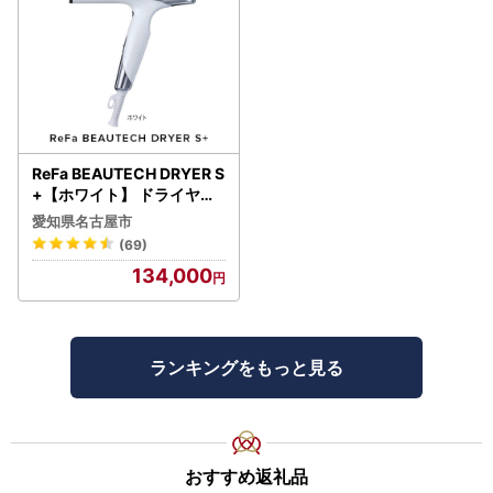
ReFa BEAUTECH DRYER S
+【ホワイト】 ドライヤー
美容 家電 ドライヤー リフ
愛知県名古屋市
ァ
(69)
134,000
ランキングをもっと見る
おすすめ返礼品