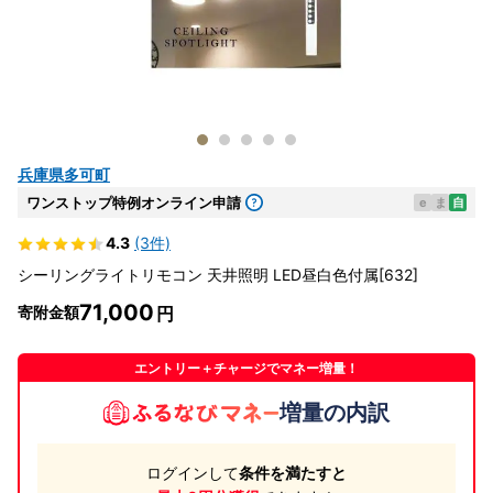
兵庫県多可町
ワンストップ特例オンライン申請
e
ま
自
4.3
(3件)
シーリングライトリモコン 天井照明 LED昼白色付属[632]
71,000
寄附金額
エントリー＋チャージでマネー増量！
増量の内訳
ログインして
条件を満たすと