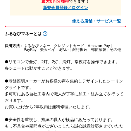
最大0円分獲得
できます！
新規会員登録／ログイン
使える店舗・サービス一覧
ふるなびマネーとは
決済方法：
ふるなびマネー
クレジットカード
Amazon Pay
PayPay
楽天ペイ
d払い
銀行振込
郵便振替
その他
●リモコンで全灯、2灯、2灯、消灯、常夜灯を操作できます。
各シェードは動かすことができます。
●老舗照明メーカーがお客様の声を集約しデザインしたシーリン
グライトです。
多可町にある自社工場内で職人が丁寧に加工・組み立てを行って
おります。
お買い上げから2年以内は無料修理いたします。
●安全性を重視し、熟練の職人が検品にあたっております。
もし不具合や疑問点がございましたら誠心誠意対応させていただ