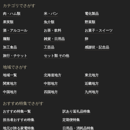
カテゴリでさがす
肉・ハム類
米・パン
電化製品
果実類
魚介類
野菜類
酒・アルコール
お茶・飲料
お菓子・スイーツ
麺類
雑貨・日用品
卵
加工食品
工芸品
感謝状・記念品
旅行・チケット
セット類 その他
地域でさがす
地域一覧
北海道地方
東北地方
関東地方
中部地方
近畿地方
中国地方
四国地方
九州地方
おすすめ特集でさがす
おすすめ特集一覧
訳あり返礼品特集
担当者おすすめ特集
定期便特集
地元が誇る家電特集
日用品・消耗品特集