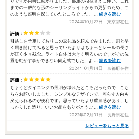
りですが同時に助かりました。部屋の模様替えに伴い、これ
までの一般的な形のシーリングライトからの更新のため、こ
のような照明を探していたところでした。
...
続きを読む
2024年10月27日 東京都在住
引越しを予定しておりこの返礼品を頼んでみました。割と早
く届き開けてみると思っていたよりはちょっとレールの長さ
が短く少々残念。ライト自体は大きく明るいのですがその位
置を動かす事ができない固定式でした。よ
...
続きを読む
2024年01月14日 京都府在住
ちょうどダイニングの照明が壊れたところだったので、こち
らをお願いしました。シンプルなデザインで、照らす方向も
変えられるのが便利です。思っていたより重量感があり、し
っかりした造り。いいお品をありがとうご
...
続きを読む
2022年02月01日 長野県在住
レビューをもっと見る