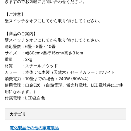
きますのでお気軽にお問い合わせください。
【ご注意】
壁スイッチをオフにしてから取り付けしてください。
【商品のご案内】
壁スイッチをオフにしてから取り付けしてください。
適応畳数：6畳・8畳・10畳
サイズ ：幅80cm×奥行15cm×高さ31cm
重量 ：2kg
材質 ：スチール／ウッド
カラー ：本体：淡木製（天然木）セードカラー：ホワイト
消費電力：10畳までの場合：240W (60W×4）
使用電球：口金E26 （白熱電球、蛍光灯電球、LED電球共にご使
用になれます。）
付属電球：LED昼白色
カテゴリ
電化製品
その他の家電製品