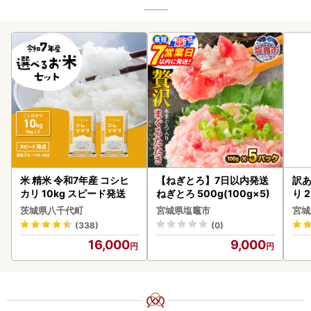
米 精米 令和7年産 コシヒ
【ねぎとろ】7日以内発送
訳あ
カリ 10kg スピード発送
ねぎとろ 500g(100g×5)
り 2
鮭
茨城県八千代町
宮城県塩竈市
宮城
(338)
(0)
16,000
9,000