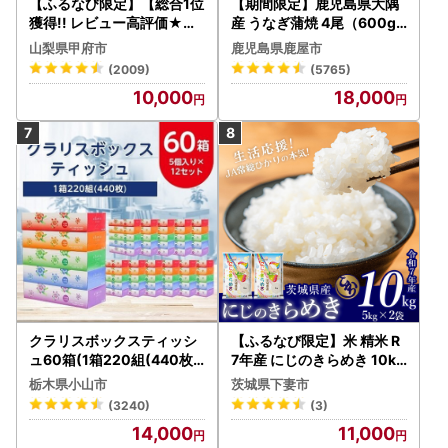
【ふるなび限定】【総合1位
【期間限定】鹿児島県大隅
獲得!! レビュー高評価★】
産 うなぎ蒲焼 4尾（600g
〈2026年度配送分〉山梨
） KN007-004-04-cp18
山梨県甲府市
鹿児島県鹿屋市
県産 シャインマスカット 2
うなぎ 鰻 魚 惣菜 総菜
(2009)
(5765)
～3房（1.0kg以上）シャイ
10,000
18,000
ン フルーツ FN-Limited-S
P
クラリスボックスティッシ
【ふるなび限定】米 精米 R
ュ60箱(1箱220組(440枚))
7年産 にじのきらめき 10kg
(5個入り×12セット)【配送
10月 FN-Limited-PR
栃木県小山市
茨城県下妻市
不可地域：離島・沖縄県】
(3240)
(3)
【1256759】
14,000
11,000