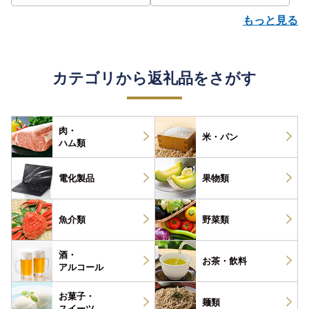
もっと見る
カテゴリから返礼品をさがす
肉・
米・パン
ハム類
電化製品
果物類
魚介類
野菜類
酒・
お茶・
飲料
アルコール
お菓子・
麺類
スイーツ