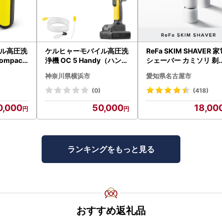
ル高圧洗
ケルヒャーモバイル高圧洗
ReFa SKIM SHAVER 
ompact
浄機 OC 5 Handy（ハンデ
シェーバー カミソリ 剃
APV00
ィジェット） APV0006
シェーバー
神奈川県横浜市
愛知県名古屋市
(0)
(418)
0,000
50,000
18,00
ランキングをもっと見る
おすすめ返礼品