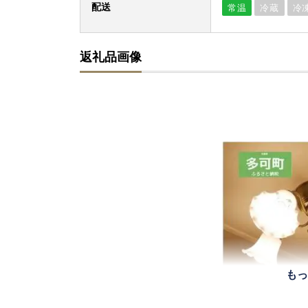
配送
常温
冷蔵
冷
返礼品画像
もっ