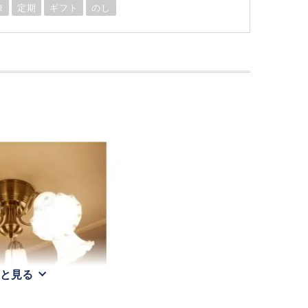
凍
定期
ギフト
のし
と見る