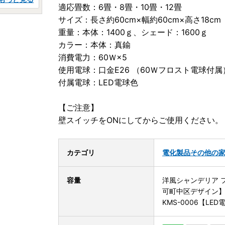
適応畳数：6畳・8畳・10畳・12畳
サイズ：長さ約60cm×幅約60cm×高さ18c
重量：本体：1400ｇ、シェード：1600ｇ
カラー：本体：真鍮
消費電力：60Ｗ×5
使用電球：口金E26 （60Ｗフロスト電球付属
付属電球：LED電球色
【ご注意】
壁スイッチをONにしてからご使用ください。
カテゴリ
電化製品
その他の
容量
洋風シャンデリア 
可町中区デザイン
KMS-0006【LE