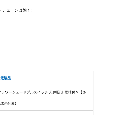
m（チェーンは除く）
）
家電製品
フラワーシェードプルスイッチ 天井照明 電球付き【多
】
D電球色付属】