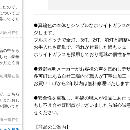
したので、
についてご
乗ってくだ
●真鍮色の本体とシンプルなホワイトガラス
ジします。
 大阪府在住
プルスイッチで全灯、3灯、2灯、消灯と調整
お手入れも簡単で、汚れが付着した際もシェ
品の中から
ホワイトガラスを採用しており電球の個性を
した…豪華
ヶ月近く待
●老舗照明メーカーがお客様の声を集約しデ
多可町にある自社工場内で職人が丁寧に加工
神奈川県在住
お買い上げから2年以内は無料修理いたします
で、こちら
●安全性を重視し、熟練の職人が検品にあた
くまたおし
もし不具合や疑問点がございましたら誠心誠
お願いでき
せください。
 埼玉県在住
【商品のご案内】
もっと見る