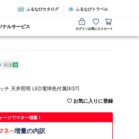
ふるなびカタログ
ふるなびトラベル
ジナルサービス
ログイン
お気に入り
カート
e
ま
自
 天井照明 LED電球色付属[637]
お気に入りに登録
ャージでマネー増量！
増量の内訳