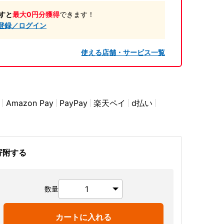
すと
最大0円分獲得
できます！
登録／ログイン
使える店舗・サービス一覧
Amazon Pay
PayPay
楽天ペイ
d払い
寄附する
数量
カートに入れる