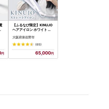
家電
【ふるなび限定】KINUJO
刀
ヘアアイロン ホワイト 国
内製造 FN-Limited-PR
大阪府泉佐野市
(65)
0
65,000