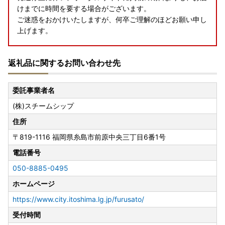
けまでに時間を要する場合がございます。
ご迷惑をおかけいたしますが、何卒ご理解のほどお願い申し
上げます。
返礼品に関するお問い合わせ先
【ワンストップ特例申請オンラインサービス利用開始のご案
内】
マイナンバーカードをお持ちの方を対象に、糸島市では202
委託事業者名
3年9月1日よりオンラインでのワンストップ特例申請のお手
(株)スチームシップ
続きが可能となりました。
詳細については以下のリンクをご確認ください。
住所
〒819-1116
福岡県糸島市前原中央三丁目6番1号
オンライン申請のご案内
電話番号
※詳しい申請手順は、お送りする書類をご確認くださいま
050-8885-0495
せ。
ホームページ
※マイナンバーカードをお持ちでない方は、引き続き申請書
のご提出（郵送）が必要となります。
https://www.city.itoshima.lg.jp/furusato/
お送りするワンストップ特例申請書に必要事項をご記入の
受付時間
上、ご返送をお願いします。