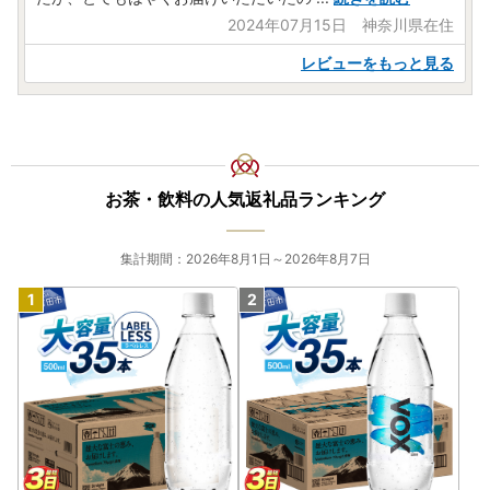
令和5年6月1日発送分以降、ヤマト運輸より転送サービスの
2024年07月15日 神奈川県在住
有料化が発表されております。転送の際は、ご注意くださ
い。
レビューをもっと見る
お届け先が変更となる場合は、事前に問い合わせ窓口へご連
絡をお願いいたします。
【個人情報の取り扱いについて】
お寄せいただいた個人情報は、寄附金の受付、入金及び返礼
お茶・飲料の人気返礼品ランキング
品発送に係る確認・連絡、各種お問い合わせ、寄附金使途の
お知らせ等に利用するものであり、それ以外の目的で使用す
るものではありません。返礼品発送に関して、必要最低限の
集計期間：2026年8月1日～2026年8月7日
範囲において返礼品取扱い事業者に通知します。
【ふるさと納税の対象となる地方団体の指定について】
福岡県糸島市は令和7年9月26日付総務大臣通知「ふるさと
納税の対象となる地方団体の指定について（通知）」にて、
地方税法（昭和25年法律第226号）第37条の2第2項及び第3
14条の7第2項の規定に基づき、ふるさと納税の対象となる
地方団体として指定されました。
指定対象期間は、令和7年10月1日から令和8年9月30日まで
です。