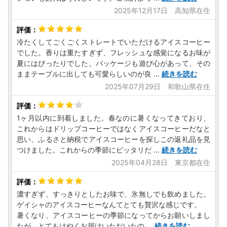
※ワンストップ特例申請受付業務を外部委託しています。
2025年12月17日 高知県在住
■締切
令和9年1月10日必着
冷たくしてごくごくストレートでいただけるアイスコーヒー
でした。香りは重たすぎず、フレッシュな感覚になるお味が
夏にはぴったりでした。パッケージも遊び心があって、その
※お名前に旧字体または機種依存文字などが含まれている場
ままテーブルに出しても可愛らしいのが良
...
続きを読む
合、当市からお送りするメールにおいて、システム上一部の
メールソフトにて文字化けが発生する可能性がございます。
2025年07月29日 和歌山県在住
何卒ご了承ください。
1ヶ月以内に到着しました。春なのに暑くなってきており、
------------------------------------------------
これからはドリップコーヒーではなくアイスコーヒーだなと
【詐欺サイトにご注意ください】
思い、ふるさと納税でアイスコーヒーを探しこの返礼品を見
ふるさと納税の画像や返礼品名を不正にコピーした悪質なサ
つけました。これからの季節にピッタリだ
...
続きを読む
イトが確認されています。
2025年04月28日 東京都在住
怪しいと感じた場合は、お申込みされる前に糸島市までご確
認いただく等、悪質な詐欺には十分ご注意ください。
糸島市でのふるさと納税寄附申し込みサイトにつきまして
濃すぎず、すっきりとしたお味で、氷無しでも飲めました。
は、公式HPにてご確認ください。
ゲイシャのアイスコーヒーなんてとても贅沢な感じです。
暑くなり、アイスコーヒーの季節になってからお願いしまし
【ヤマト運輸・転送サービスの有料化について】
たが、とてもはやくお届けいただいたの
...
続きを読む