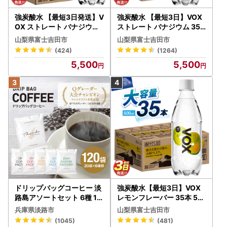
強炭酸水 【最短3日発送】V
強炭酸水 【最短3日】VOX
------------------------------------------------
OX ストレート バナジウム
ストレート バナジウム 35
強炭酸水 35本 500ml ラベ
本 500ml 【富士吉田市限
山梨県富士吉田市
山梨県富士吉田市
■糸島市ふるさと納税お問い合わせ窓口
ルレス【富士吉田市限定カ
定カートン】炭酸
(424)
(1264)
TEL：050-8885-0495
ートン】 炭酸
5,500
5,500
FAX：092-332-2305
受付時間：9:00～17:00 (土曜日・日曜日・祝日及び12月2
9日～1月3日を除く)
メール：itoshima@steamship.co.jp
ドリップバッグコーヒー 淡
強炭酸水【最短3日】VOX
路島アソートセット 6種 12
レモンフレーバー 35本 50
0袋 飲み比べ コーヒー
0ml 【富士吉田市限定カー
兵庫県淡路市
山梨県富士吉田市
トン】炭酸
(1045)
(481)