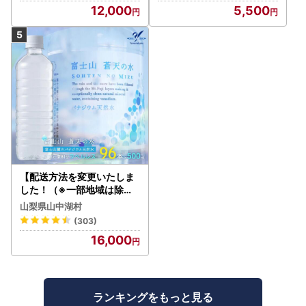
12,000
5,500
【配送方法を変更いたしま
した！（※一部地域は除く
）】＜ラベルレス＞富士山
山梨県山中湖村
蒼天の水 500ml×96本（４
(303)
ケース）YC001
16,000
ランキングをもっと見る