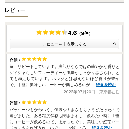
【ご郵送いただいたワンストップ特例申請書の受理手続きに
ついて】
レビュー
※ご郵送いただいたワンストップ特例申請書は、手作業で開
封・申請内容・添付書類の確認作業を行っております。申請
書が到着次第、順次作業を進めておりますが、ワンストップ
受付・受理完了までにお時間を頂戴しております。
4.6
（9件）
※受理作業につきましては、1月15日までを目途に行ってお
レビューを非表示にする
ります。受理が完了いたしましたら、お申込み時にご登録い
ただきましたメールアドレス宛へ、受理完了のお知らせを順
次お送りしております。
※申請書に何らかの不備がある場合は、都度メールやお電話
毎回リピートしています。浅煎りならではの華やかな香りと
にてご連絡しております。メールの場合は、記載の不備内容
ゲイシャらしいフルーティーな風味がしっかり感じられ、と
を必ずご確認いただき、ご返信・追加でのご提出をお願いい
ても満足しています。パックとは思えないほど香りが豊か
たします。ご返信いただけない、または追加でのご提出をい
で、手軽に美味しいコーヒーが楽しめるのが
...
続きを読む
ただけない場合は、申請の受理はいたしかねます。
2026年07月20日 東京都在住
■ワンストップ特例申請書郵送先
〒847-0022
パッケージもかわいく、値段や大きさもちょうどだったので
佐賀県唐津市鏡4337番地1
選びました。ある程度保存も聞きますし、飲みたい時に手軽
福岡県糸島市ワンストップ受付センター行
にコーヒーが飲めるので、よかったです。美味しい紅茶バー
ジョンもあればうれしいです。ご検討よろ
...
続きを読む