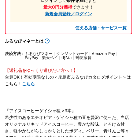
ログインして
条件を満たすと
最大0円分獲得
できます！
新規会員登録／ログイン
使える店舗・サービス一覧
ふるなびマネーとは
決済方法：
ふるなびマネー
クレジットカード
Amazon Pay
PayPay
楽天ペイ
d払い
郵便振替
【返礼品をゆっくり選びたい方へ！】
合算OK！有効期限なしの＜糸島市ふるなびカタログポイント＞は
こちら！
こちら
『アイスコーヒーゲイシャ種 ×3本』
希少性のあるエチオピア・ゲイシャ種の豆を贅沢に使った、当店
オリジナルリキッドアイスコーヒー。豊かな酸味、とろける甘
さ、軽やかながらしっかりとしたボディ。ベリー、青りんご等々