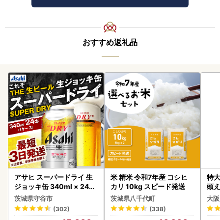
おすすめ返礼品
アサヒ スーパードライ 生
米 精米 令和7年産 コシヒ
特大
ジョッキ缶 340ml × 24本
カリ 10kg スピード発送
頭え
(1ケース) ＜茨城工場＞ 缶
茨城県守谷市
茨城県八千代町
大阪
ビール お酒 Asahi 守谷市
(302)
(338)