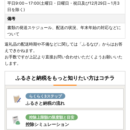
平日9:00～17:00(土曜日・日曜日・祝日及び12月29日～1月3
日を除く)
【書類の発送について】
備考
※重要※
書類の発送スケジュール、配送の状況、年末年始の対応などに
返礼品とは別に30日以内に発送いたします。
ついて
なお、ワンストップ特例申請書は、ご要望の寄附者様のみ同
封いたします。
返礼品の配送時期や不備などに関しては「ふるなび」からはお答
えできかねます。
お手数ですが上記より直接お問い合わせいただくようお願いいた
【返礼品の発送について】
します。
・長期不在などでお受け取りができない期間がある場合は、
備考欄に必ずご入力ください。原則、再送はいたしかねま
ふるさと納税をもっと知りたい方はコチラ
す。
・お客様のご都合によるキャンセル、日付及び時間のご指定
はできかねますので、あらかじめご了承ください。
らくらく3ステップ
・万が一、返礼品のお届け時に破損や傷みなどの不具合があ
ふるさと納税の流れ
った場合は、速やかに下記記載の『糸島市ふるさと納税お問
い合わせ窓口』までご連絡ください。
控除上限額の限度額と目安
控除シミュレーション