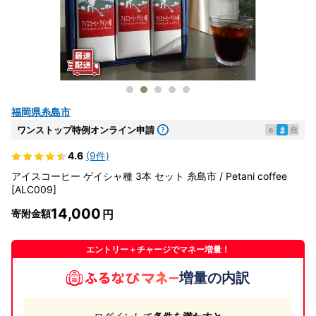
福岡県糸島市
ワンストップ特例オンライン申請
e
ま
自
4.6
(9件)
アイスコーヒー ゲイシャ種 3本 セット 糸島市 / Petani coffee
[ALC009]
14,000
寄附金額
エントリー＋チャージでマネー増量！
増量の内訳