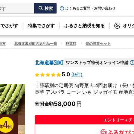
よくあるご質問・お問い合わせ
リでさがす
特集でさがす
ふるさと納税を知る
オリ
地方
北海道幕別町の返礼品一覧
野菜類
旬の野菜セット
北海道幕別町
ワンストップ特例オンライン申請
5.0
(9件)
十勝幕別の定期便 旬野菜 年4回お届け（長
長芋 アスパラ コーン いも ジャガイモ 産地直
58,000
寄附金額
エントリー＋チ