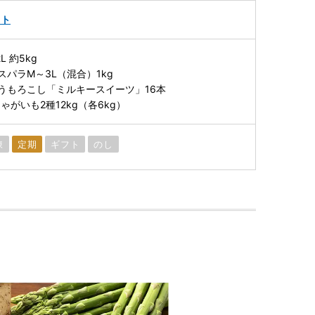
ット
 約5kg
パラM～3L（混合）1kg
うもろこし「ミルキースイーツ」16本
ゃがいも2種12kg（各6kg）
凍
定期
ギフト
のし