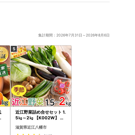
集計期間：2026年7月31日～2026年8月6日
低
近江野菜詰め合せセット 1.
イ
5㎏～2㎏ 【K002W】 野
送
菜 旬 新鮮
滋賀県近江八幡市
3