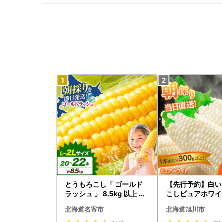
とうもろこし「 ゴールド
【先行予約】白い
ラッシュ 」 8.5kg 以上 北
こしピュアホワイト
海道 名寄 スイートコーン
3.6kg（2026
北海道名寄市
北海道旭川市
ら発送開始） と
し