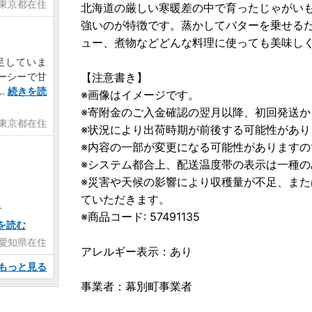
 東京都在住
北海道の厳しい寒暖差の中で育ったじゃがい
強いのが特徴です。蒸かしてバターを乗せる
ュー、煮物などどんな料理に使っても美味し
足していま
【注意書き】
ーシーで甘
..
続きを読
※画像はイメージです。
※寄附金のご入金確認の翌月以降、初回発送か
 東京都在住
※状況により出荷時期が前後する可能性があ
※内容の一部が変更になる可能性があります
※システム都合上、配送温度帯の表示は一種
※災害や天候の影響により収穫量が不足、ま
ていただきます。
す
※商品コード: 57491135
を読む
 愛知県在住
アレルギー表示：あり
もっと見る
事業者：幕別町事業者