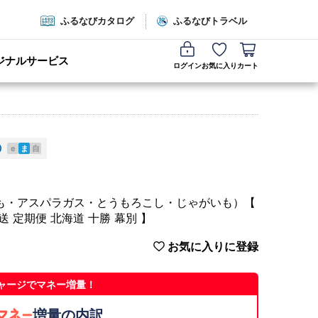
ふるなびカタログ
ふるなびトラベル
ジナルサービス
ログイン
お気に入り
カート
e
ま
自
いも・アスパラガス・とうもろこし・じゃがいも）【
送 定期便 北海道 十勝 幕別 】
お気に入りに登録
ャージでマネー増量！
増量の内訳