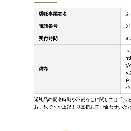
委託事業者名
ふ
電話番号
01
受付時間
9
＜
ht
t/
備考
※
合
バ
返礼品の配送時期や不備などに関しては「ふ
お手数ですが上記より直接お問い合わせいた