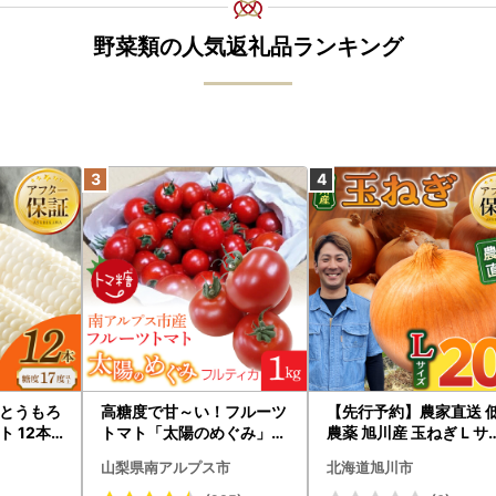
野菜類の人気返礼品ランキング
とうもろ
高糖度で甘～い！フルーツ
【先行予約】農家直送 
 12本
トマト「太陽のめぐみ」1k
農薬 旭川産 玉ねぎＬサ
年8月下旬か
g ALPBI001 | 高糖度 おす
ズ20kg(2026年9月発
山梨県南アルプス市
北海道旭川市
うもろこ
すめ 産地直送 新鮮 フレッ
開始予定)_ | 玉ねぎ 059
シュ 高栄養素 南アルプス
5