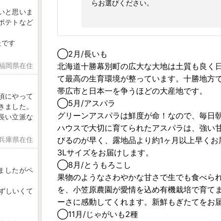
らお選びください。
いと思いま
ポテトなど
たです
◯2月/長いも
北海道十勝幕別町の広大な大地は土質も良く
 福岡県在住
て最高の生育環境が整っています。十勝地方
帯広市と日本一を争うほどの大産地です。
頃にやって
◯5月/アスパラ
きました。
グリーンアスパラは鮮度が命！なので、毎日
長い立派な
ハウスで大切に育てられたアスパラは、強い
びるのが早く、露地品より約1ヶ月以上早くお
 兵庫県在住
3Lサイズをお届けします。
◯8月/とうもろこし
ましたがペ
果物のようなさわやかな甘さで生でも食べら
を、小笠原農園が愛情を込め有機栽培で育て
みずしいくて
ーさに感動してくれます。新鮮もぎたてをお
◯11月/じゃがいも2種