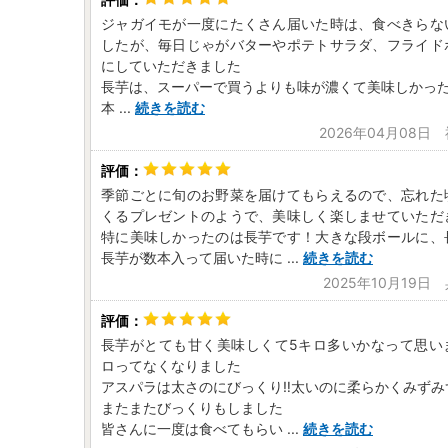
ジャガイモが一度にたくさん届いた時は、食べきらな
したが、毎日じゃがバターやポテトサラダ、フライド
にしていただきました
長芋は、スーパーで買うよりも味が濃くて美味しかっ
本
...
続きを読む
2026年04月08日
季節ごとに旬のお野菜を届けてもらえるので、忘れた
くるプレゼントのようで、美味しく楽しませていただ
特に美味しかったのは長芋です！大きな段ボールに、
長芋が数本入って届いた時に
...
続きを読む
2025年10月19日
長芋がとても甘く美味しくて5キロ多いかなって思い
ロってなくなりました
アスパラは太さのにびっくり‼️太いのに柔らかくみず
またまたびっくりもしました
皆さんに一度は食べてもらい
...
続きを読む