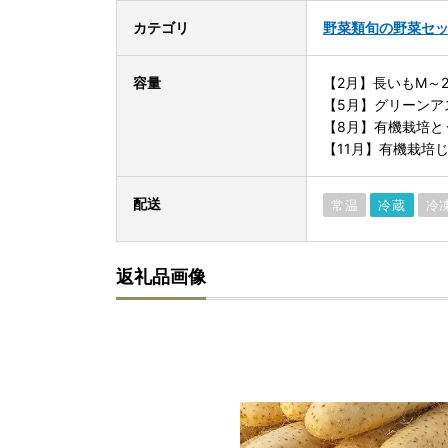
カテゴリ
野菜類
旬の野菜セ
容量
【2月】長いもM～2L
【5月】グリーンアス
【8月】有機栽培と
【11月】有機栽培じ
配送
常温
冷蔵
冷
返礼品画像