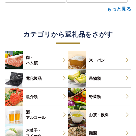
もっと見る
カテゴリから返礼品をさがす
肉・
米・パン
ハム類
電化製品
果物類
魚介類
野菜類
酒・
お茶・
飲料
アルコール
お菓子・
麺類
スイーツ