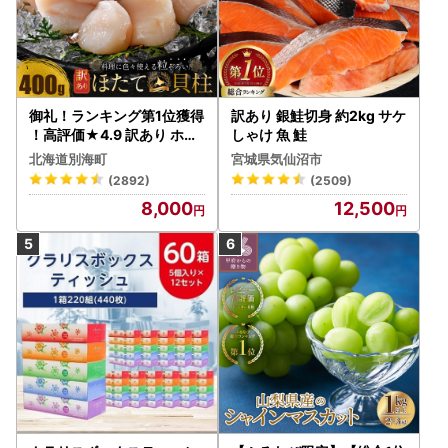
御礼！ランキング第1位獲得
訳あり 銀鮭切身 約2kg サケ
！高評価★4.9 訳あり ホタ
しゃけ 魚 鮭
テ 400g（ほたて 帆立 貝柱
北海道別海町
宮城県気仙沼市
冷凍 ）
(2892)
(2509)
8,000
12,500