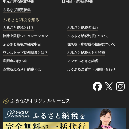
地元が誇る家電特集
日用品・消耗品特集
ふるなび限定特集
ふるさと納税を知る
ふるさと納税とは？
ふるさと納税の流れ
控除上限額シミュレーション
ふるさと納税制度について
ふるさと納税の確定申告
住民税・所得税の控除について
ワンストップ特例制度とは？
ふるさと納税のお礼特典
寄附金の使い道
マンガふるさと納税
企業版ふるさと納税とは
よくあるご質問・お問い合わせ
ふるなびオリジナルサービス