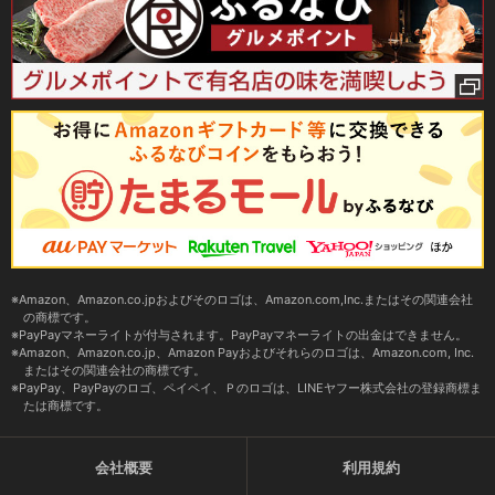
Amazon、Amazon.co.jpおよびそのロゴは、Amazon.com,Inc.またはその関連会社
の商標です。
PayPayマネーライトが付与されます。PayPayマネーライトの出金はできません。
Amazon、Amazon.co.jp、Amazon Payおよびそれらのロゴは、Amazon.com, Inc.
またはその関連会社の商標です。
PayPay、PayPayのロゴ、ペイペイ、Ｐのロゴは、LINEヤフー株式会社の登録商標ま
たは商標です。
会社概要
利用規約