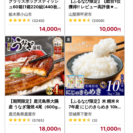
クラリスボックスティッシ
【ふるなび限定】【総合1位
ュ60箱(1箱220組(440枚))
獲得!! レビュー高評価★】
(5個入り×12セット)【配送
〈2026年度配送分〉山梨
栃木県小山市
山梨県甲府市
不可地域：離島・沖縄県】
県産 シャインマスカット 2
(3240)
(2009)
【1256759】
～3房（1.0kg以上）シャイ
14,000
10,000
ン フルーツ FN-Limited-S
P
【期間限定】鹿児島県大隅
【ふるなび限定】米 精米 R
産 うなぎ蒲焼 4尾（600g
7年産 にじのきらめき 10kg
） KN007-004-04-cp18
10月 FN-Limited-PR
鹿児島県鹿屋市
茨城県下妻市
うなぎ 鰻 魚 惣菜 総菜
(5765)
(3)
18,000
11,000