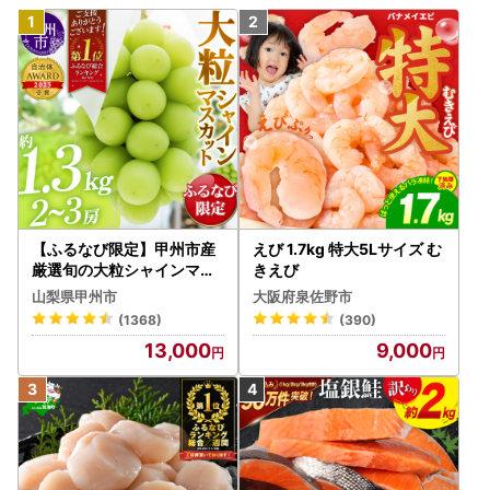
【ふるなび限定】甲州市産
えび 1.7kg 特大5Lサイズ む
厳選旬の大粒シャインマス
きえび
カット 約1.3kg 2～3房【2
山梨県甲州市
大阪府泉佐野市
026年発送】（MG）B12-
(1368)
(390)
472 FN-Limited-VO シャ
13,000
9,000
インマスカット フルーツ