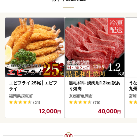
エビフライ 25尾 | エビフ
黒毛和牛 焼肉用1.2kg 訳あ
うな
ライ
り焼肉
九州
福岡県須恵町
京都府亀岡市
宮崎
(21)
(79)
12,000
40,000