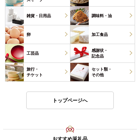
雑貨・
日用品
調味料・
油
卵
加工食品
感謝状・
工芸品
記念品
旅行・
セット類・
チケット
その他
トップページへ
おすすめ返礼品