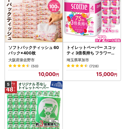
ソフトパックティッシュ 60
トイレットペーパー スコッ
パック×400枚
ティ 3倍長持ち フラワーパ
ック 4ロール×6P
大阪府泉佐野市
埼玉県草加市
(50)
(728)
10,000
15,000