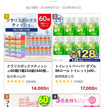
集計期間：2026年8月1日～2026年8月7日
クラリスボックスティッシ
トイレットペーパー ダブル
ュ60箱(1箱220組(440枚))
96ロール トイレット[sf00
(5個入り×12セット)【配送
1-012]
栃木県小山市
静岡県富士市
不可地域：離島・沖縄県】
(3240)
(1192)
【1256759】
14,000
17,000