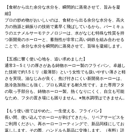
【食材から出た余分な水分を、瞬間的に蒸発させて、旨みを凝
縮】
プロの炒め物がおいしいのは、食材から出る余分な水分を、高火
力の熱源と鍋振りの技術で素早く飛ばしているから。バーミキュ
ラのエナメルサーモテクノロジーは、水がなじむ特殊な性質を持
つ新開発のホーローと、蓄熱性が非常に高い鋳鉄を組み合わせる
ことで、余分な水分を瞬間的に蒸発させて、旨味を凝縮します。
【五感に響く使い心地を、追い求めました】
通常3～5ミリの厚さがある鋳物ホーロー製のフライパン。卓越し
た技術で約1.5ミリ（最薄部）という女性でも扱いやすい薄さと軽
さを実現。油なじみが良く、焦げ付きにくい新開発ホーローは、
急冷急加熱にも強く、プロも満足する耐久性です。また専用フタ
の取っ手部分も、鋳物ホーロー製。熱くなりにくく、自立も可能
なため、フタの置き場にも困りません。※無水調理はできません。
【もう使い捨てはやめた。一生使える、フライパン】
長い間、使い込んでホーローが剥げてきたら、リペアサービスを
ご利用ください。再ホーローコーティングで、新品同様にしてお
返しします。その際、ハンドルも新品に交換します。（有料）詳