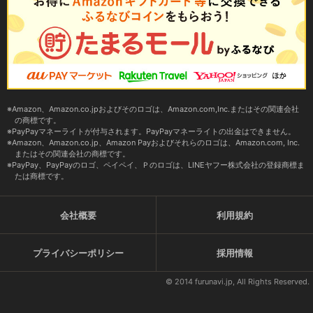
Amazon、Amazon.co.jpおよびそのロゴは、Amazon.com,Inc.またはその関連会社
の商標です。
PayPayマネーライトが付与されます。PayPayマネーライトの出金はできません。
Amazon、Amazon.co.jp、Amazon Payおよびそれらのロゴは、Amazon.com, Inc.
またはその関連会社の商標です。
PayPay、PayPayのロゴ、ペイペイ、Ｐのロゴは、LINEヤフー株式会社の登録商標ま
たは商標です。
会社概要
利用規約
プライバシーポリシー
採用情報
© 2014 furunavi.jp, All Rights Reserved.