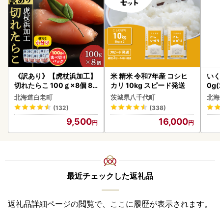
《訳あり》【虎杖浜加工】
米 精米 令和7年産 コシヒ
いく
切れたらこ 100ｇ×8個 80
カリ 10kg スピード発送
0g
0g AK081
2-1
北海道白老町
茨城県八千代町
北海
(132)
(338)
9,500
16,000
最近チェックした返礼品
返礼品詳細ページの閲覧で、ここに履歴が表示されます。