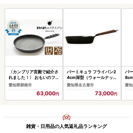
〈カンブリア宮殿で紹介さ
バーミキュラ フライパン2
バー
れました！〉 おもいのフ
4cm深型（ウォールナット
8c
ライパン 26㎝ 目指し
）＋専用リッド フライパ
専用
愛知県碧南市
愛知県名古屋市
愛知
たのは世界で一番お肉がお
ン
63,000
73,000
いしく焼けるフライパン
H051-174
雑貨・日用品の人気返礼品ランキング