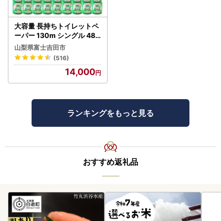
大容量 長持ちトイレットペ
ーパー 130m シングル 48R
芯なし 3倍巻 トイレット
山梨県富士吉田市
(516)
14,000
ランキングをもっと見る
おすすめ返礼品