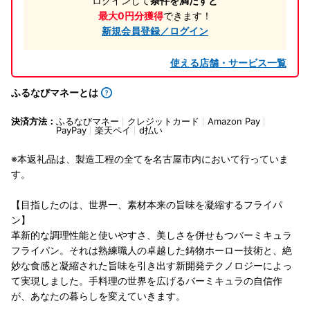
ログインして
条件を満たすと
最大0円分獲得
できます！
新規会員登録／ログイン
使える店舗・サービス一覧
ふるなびマネーとは
決済方法：
ふるなびマネー
クレジットカード
Amazon Pay
PayPay
楽天ペイ
d払い
※本返礼品は、製造工程の全てを名古屋市内において行っていま
す。
【目指したのは、世界一、素材本来の旨味を凝縮するフライパ
ン】
革新的な調理性能と使いやすさ、美しさを併せもつバーミキュラ
フライパン。それは熟練職人の卓越した鋳物ホーロー技術と、絶
妙な食感と凝縮された旨味を引き出す新開発テクノロジーによっ
て実現しました。手料理の世界を広げるバーミキュラの自信作
が、あなたの暮らしを変えていきます。