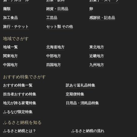
麺類
雑貨・日用品
卵
加工食品
工芸品
感謝状・記念品
旅行・チケット
セット類 その他
地域でさがす
地域一覧
北海道地方
東北地方
関東地方
中部地方
近畿地方
中国地方
四国地方
九州地方
おすすめ特集でさがす
おすすめ特集一覧
訳あり返礼品特集
担当者おすすめ特集
定期便特集
地元が誇る家電特集
日用品・消耗品特集
ふるなび限定特集
ふるさと納税を知る
ふるさと納税とは？
ふるさと納税の流れ