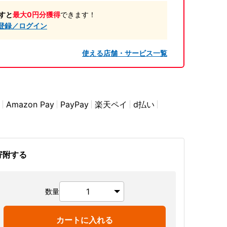
すと
最大0円分獲得
できます！
登録／ログイン
使える店舗・サービス一覧
Amazon Pay
PayPay
楽天ペイ
d払い
寄附する
数量
カートに入れる