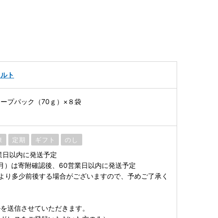
。
トルト
ープパック（70ｇ）×８袋
凍
定期
ギフト
のし
業日以内に発送予定
1月）は寄附確認後、60営業日以内に発送予定
より多少前後する場合がございますので、予めご了承く
ルを送信させていただきます。