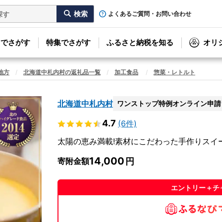
よくあるご質問・お問い合わせ
リでさがす
特集でさがす
ふるさと納税を知る
オリ
地方
北海道中札内村の返礼品一覧
加工食品
惣菜・レトルト
北海道中札内村
ワンストップ特例オンライン申請
4.7
(6件)
太陽の恵み満載!素材にこだわった手作りスイート
14,000
寄附金額
エントリー＋チ