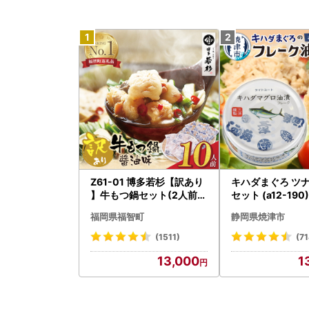
Z61-01 博多若杉【訳あり
キハダまぐろ ツナ
】牛もつ鍋セット(2人前×
セット (a12-190)
5) 10人前 もつ鍋
福岡県福智町
静岡県焼津市
(1511)
(71
13,000
1