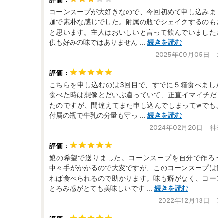
コーンスープが大好きなので、今回初めて申し込みま
加で素朴な感じでした。附属の瓶でシェイクするのも
と思います。主人はおいしいと言って飲んでいました
供も好みの味ではありません
...
続きを読む
2025年09月05日
こちらを申し込むのは3回目で、すでに５箱食べまし
食べた時は想像とだいぶ違っていて、正直イマイチだ
たのですが、間違えてまた申し込んでしまってwでも
付属の瓶で牛乳の分量も守っ
...
続きを読む
2024年02月26日 
娘の希望で送りました。コーンスープを自分で作ろ
中々手がかかるので大変ですが、このコーンスープは
れば食べられるので助かります。味も癖がなく、コー
とろみ感がとても美味しいです
...
続きを読む
2022年12月13日