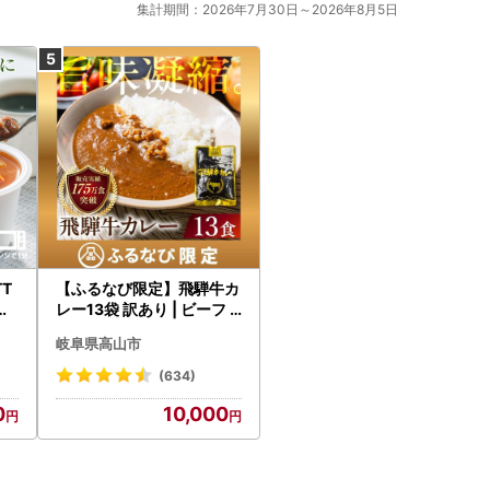
集計期間：2026年7月30日～2026年8月5日
T
【ふるなび限定】飛騨牛カ
だ
レー13袋 訳あり | ビーフ
国
レトルト 訳あり DC006-
岐阜県高山市
CP01 FN-Limited-VO
(634)
0
10,000