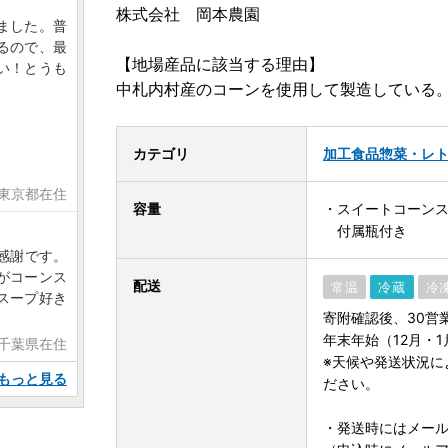
株式会社 岡本農園
ました。普
るので、最
【地場産品に該当する理由】
い！とうも
中札内村産のコーンを使用して製造している
カテゴリ
加工食品
惣菜・レ
 東京都在住
容量
・スイートコーンス
付属瓶付き
感謝です。
がコーンス
配送
常温
冷蔵
冷
スープ好き
寄附確認後、30営
年末年始（12月・
 千葉県在住
※天候や発送状況に
もっと見る
ださい。
・発送時にはメー