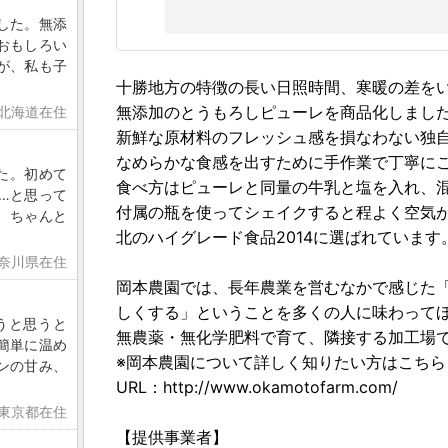
した。無添
おもしろい
が、私も子
十勝地方の特徴の長い日照時間、寒暖の差を
無添加のとうもろしピューレを商品化しまし
 北海道在住
新鮮な原材料のフレッシュ感を損なわない独
なめらかな食感を出すために手作業で丁寧に
た。初めて
食べ方はピューレと同量の牛乳と塩を入れ、
…と思って
付属の瓶を使ってシェイクすると程よく空気
、ちゃんと
北のハイグレード食品2014に選ばれています
神奈川県在住
岡本農園では、長年農業を営むなかで感じた
しくする」ということを多くの人に味わって
うと思うと
無農薬・無化学肥料で育て、隣接する加工場
簡単に温め
※岡本農園について詳しく知りたい方はこちら
ンの甘み、
URL：http://www.okamotofarm.com/
 東京都在住
【提供事業者】