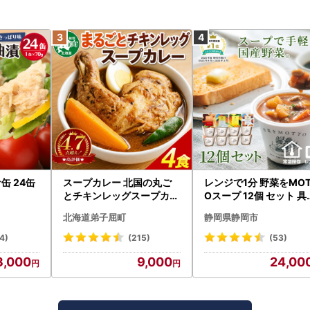
缶 24缶
スープカレー 北国の丸ご
レンジで1分 野菜をMOT
とチキンレッグスープカレ
Oスープ 12個 セット 具
ー4個 3739
くさんスープ 朝食 惣菜 
北海道弟子屈町
静岡県静岡市
産野菜 常温保存
4)
(215)
(53)
3,000
9,000
24,00