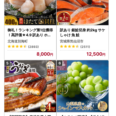
御礼！ランキング第1位獲得
訳あり 銀鮭切身 約2kg サケ
！高評価★4.9 訳あり ホタ
しゃけ 魚 鮭
テ 400g（ほたて 帆立 貝柱
北海道別海町
宮城県気仙沼市
冷凍 ）
(2893)
(2511)
8,000
12,500