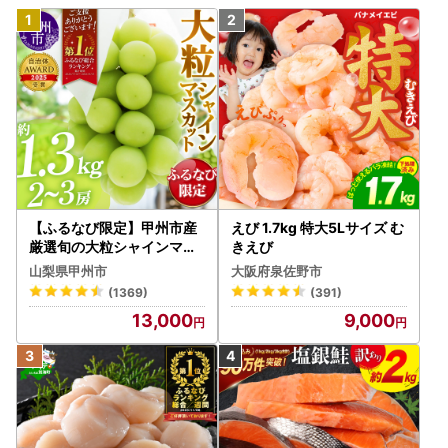
【ふるなび限定】甲州市産
えび 1.7kg 特大5Lサイズ む
厳選旬の大粒シャインマス
きえび
カット 約1.3kg 2～3房【2
山梨県甲州市
大阪府泉佐野市
026年発送】（MG）B12-
(1369)
(391)
472 FN-Limited-VO シャ
13,000
9,000
インマスカット フルーツ