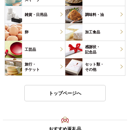
雑貨・
日用品
調味料・
油
卵
加工食品
感謝状・
工芸品
記念品
旅行・
セット類・
チケット
その他
トップページへ
おすすめ返礼品