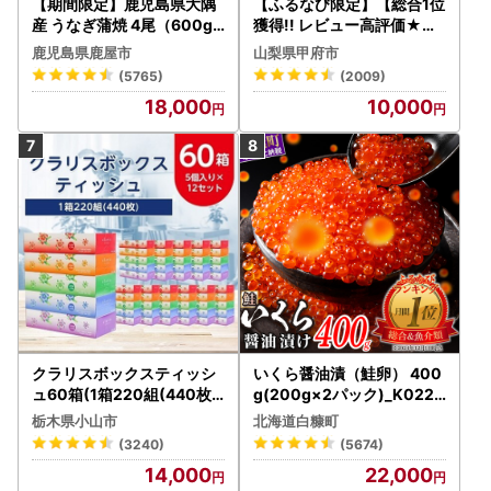
【期間限定】鹿児島県大隅
【ふるなび限定】【総合1位
産 うなぎ蒲焼 4尾（600g
獲得!! レビュー高評価★】
） KN007-004-04-cp18
〈2026年度配送分〉山梨
鹿児島県鹿屋市
山梨県甲府市
うなぎ 鰻 魚 惣菜 総菜
県産 シャインマスカット 2
(5765)
(2009)
～3房（1.0kg以上）シャイ
18,000
10,000
ン フルーツ FN-Limited-S
P
クラリスボックスティッシ
いくら醤油漬（鮭卵） 400
ュ60箱(1箱220組(440枚))
g(200g×2パック)_K022-
(5個入り×12セット)【配送
1676
栃木県小山市
北海道白糠町
不可地域：離島・沖縄県】
(3240)
(5674)
【1256759】
14,000
22,000