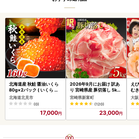
北海道産 秋鮭 醤油いくら
2026年9月にお届け 訳あ
えび
80g×2パック ( いくら イ
り 宮崎県産 豚切落し 5kg
む
クラ 魚卵 鮭 サケ さけ 鮭い
C325-2506-2609
北海道北見市
宮崎県新富町
大阪
くら 醤油漬け パック 北海
(0)
(120)
道産 ふるさと納税 秋鮭 )【
17,000
23,000
233-0002】