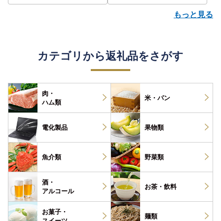
もっと見る
カテゴリから返礼品をさがす
肉・
米・パン
ハム類
電化製品
果物類
魚介類
野菜類
酒・
お茶・
飲料
アルコール
お菓子・
麺類
スイーツ