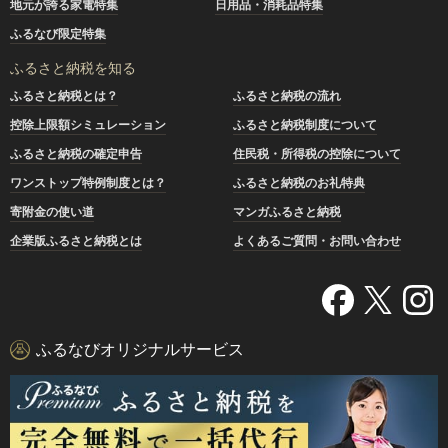
地元が誇る家電特集
日用品・消耗品特集
ふるなび限定特集
ふるさと納税を知る
ふるさと納税とは？
ふるさと納税の流れ
控除上限額シミュレーション
ふるさと納税制度について
ふるさと納税の確定申告
住民税・所得税の控除について
ワンストップ特例制度とは？
ふるさと納税のお礼特典
寄附金の使い道
マンガふるさと納税
企業版ふるさと納税とは
よくあるご質問・お問い合わせ
ふるなびオリジナルサービス