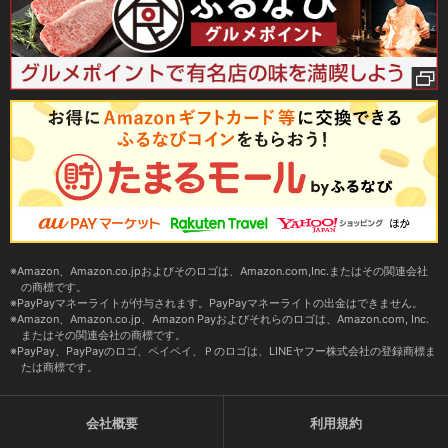
Amazon、Amazon.co.jpおよびそのロゴは、Amazon.com,Inc.またはその関連会社
の商標です。
PayPayマネーライトが付与されます。PayPayマネーライトの出金はできません。
Amazon、Amazon.co.jp、Amazon Payおよびそれらのロゴは、Amazon.com, Inc.
またはその関連会社の商標です。
PayPay、PayPayのロゴ、ペイペイ、Ｐのロゴは、LINEヤフー株式会社の登録商標ま
たは商標です。
会社概要
利用規約