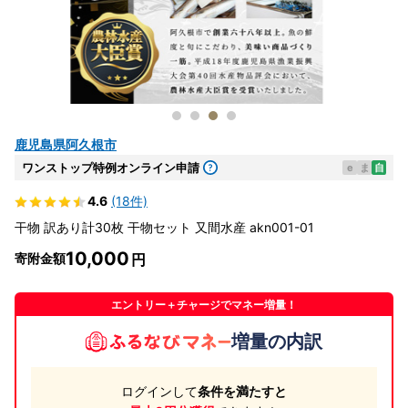
鹿児島県阿久根市
ワンストップ特例オンライン申請
e
ま
自
4.6
(18件)
干物 訳あり計30枚 干物セット 又間水産 akn001-01
10,000
寄附金額
エントリー＋チャージでマネー増量！
増量の内訳
ログインして
条件を満たすと