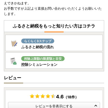
えできかねます。
お手数ですが上記より直接お問い合わせいただくようお願いいた
【到着後は速やかに返礼品の状態をご確認ください】
します。
万全を期して返礼品をお届けしていますが、万が一、不備等
があった場合は
ふるさと納税をもっと知りたい方はコチラ
返礼品到着から2日以内
に、
商品の写真
と
箱など梱包外装の
写真
を添付の上、電子メールにてお問合わせ先までご連絡く
ださいませ。
らくらく3ステップ
日数が経ったものに関しましてはご対応いたしかねます。
ご
ふるさと納税の流れ
了承の上、お申込みくださいますようお願い申し上げます。
【海外転送サービスをご利用頂くことはできません】
控除上限額の限度額と目安
寄附金控除先ご住所及びお荷物のお届け先について、個人情
控除シミュレーション
報保護の観点から、
海外転送サービスをご利用頂くことはで
きません
。
レビュー
この場合、
ご注文時点でキャンセル扱いとさせて頂く場合が
ございます
。
キャンセル処理をした場合にはその旨メールにてご連絡いた
します。
4.6
（18件）
何卒ご理解賜りますようお願い申し上げます。
ご不明点がございましたら、
お問い合わせ先までご連絡くだ
レビューを非表示にする