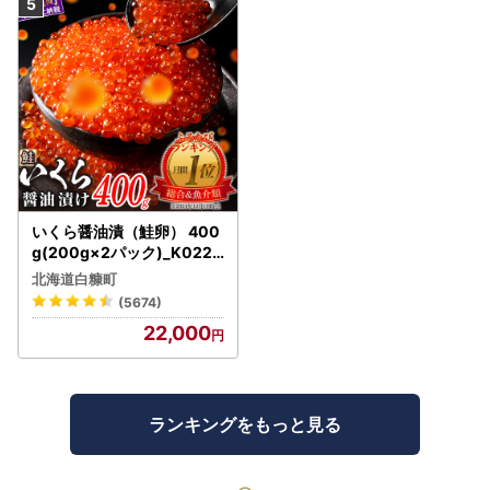
いくら醤油漬（鮭卵） 400
g(200g×2パック)_K022-
1676
北海道白糠町
(5674)
22,000
ランキングをもっと見る