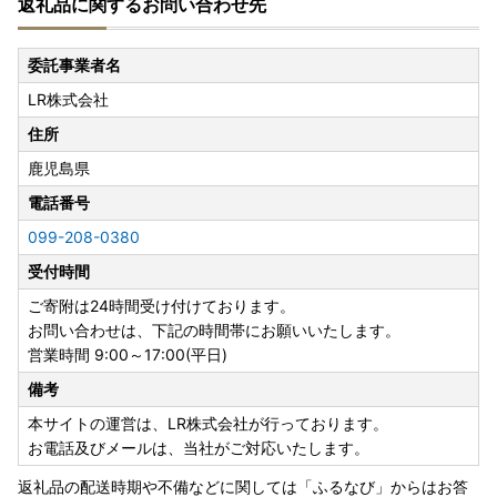
返礼品に関するお問い合わせ先
お届けまで通常よりお時間をいただく場合がございますの
で、
何卒ご理解賜りますようお願い申し上げます。
委託事業者名
LR株式会社
【寄附者様ご都合での受取不可について】
事前にお申し出のない長期不在等、寄附者様のご都合により
住所
お受け取りいただけなかった場合は、理由の如何を問わず再
鹿児島県
発送はいたしかねます。
お受け取りができない期間がある場合は、必ず事前にお問い
電話番号
合わせ先までご連絡ください。
099-208-0380
受付時間
【「申込者情報」を「住民票」と同じにしてください】
■住所の入力誤りについて
ご寄附は24時間受け付けております。
転居前の住所になっている・番地や建物名が不足しているな
お問い合わせは、下記の時間帯にお願いいたします。
ど、
営業時間 9:00～17:00(平日)
「申込者情報」および「配送先・送付先」を今一度ご確認く
備考
ださい。
本サイトの運営は、LR株式会社が行っております。
■返礼品の受け取りについて
お電話及びメールは、当社がご対応いたします。
受け取りができない期間がある場合や、転居のご予定がある
返礼品の配送時期や不備などに関しては「ふるなび」からはお答
場合は、備考欄にご記入ください。