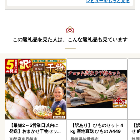
レビューをもっと見る
この返礼品を見た人は、こんな返礼品も見ています
【最短2～5営業日以内に
【訳あり】 ひものセット 4
【訳
発送】おまかせ干物セット
kg 産地直送 ひもの A449
せ 
（冷凍） 干物
京都府京丹後市
長崎県佐世保市
静岡