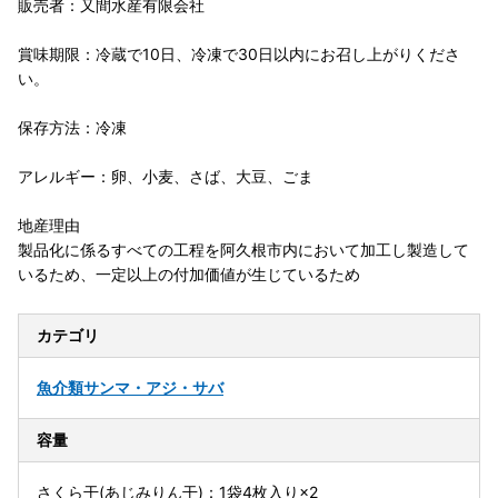
販売者：又間水産有限会社
賞味期限：冷蔵で10日、冷凍で30日以内にお召し上がりくださ
い。
保存方法：冷凍
アレルギー：卵、小麦、さば、大豆、ごま
地産理由
製品化に係るすべての工程を阿久根市内において加工し製造して
いるため、一定以上の付加価値が生じているため
カテゴリ
魚介類
サンマ・アジ・サバ
容量
さくら干(あじみりん干)：1袋4枚入り×2