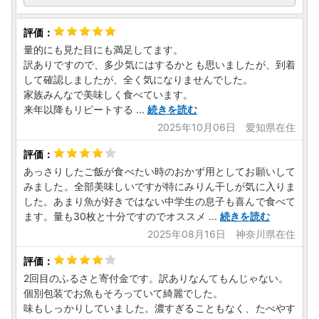
さいませ
。
量的にも見た目にも満足してます。
▼オンラインワンストップ特例申請が可能となりました
訳ありですので、多少気にはするかとも思いましたが、到着
自治体マイページによるオンラインワンストップ特例申請が
して確認しましたが、全く気になりませんでした。
可能となりました。
家族みんなで美味しく食べています。
詳細につきましては、お手元に届きます書類をご確認くださ
来年以降もリピートする
...
続きを読む
いませ。
2025年10月06日 愛知県在住
▼寄附金の活用報告
皆さまから頂いた寄附金を次の事業に活用させていただきま
あっさりしたご飯が食べたい時のおかず用としてお願いして
した。それ以外の寄附金は地域振興基金として積み立ててい
みました。全部美味しいですが特にみりん干しが気に入りま
ます。
した。あまり魚が好きではない中学生の息子も喜んで食べて
《寄附金の活用報告はこちらからご確認ください》
ます。量も30枚と十分ですのでオススメ
...
続きを読む
2025年08月16日 神奈川県在住
2回目のふるさと寄付金です。訳ありなんてもんじゃない。
個別包装でお魚もそろっていて綺麗でした。
味もしっかりしていました。濃すぎることもなく、たべやす