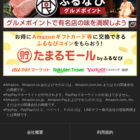
Amazon、Amazon.co.jpおよびそのロゴは、Amazon.com,Inc.またはその関連会社
の商標です。
PayPayマネーライトが付与されます。PayPayマネーライトの出金はできません。
Amazon、Amazon.co.jp、Amazon Payおよびそれらのロゴは、Amazon.com, Inc.
またはその関連会社の商標です。
PayPay、PayPayのロゴ、ペイペイ、Ｐのロゴは、LINEヤフー株式会社の登録商標ま
たは商標です。
会社概要
利用規約