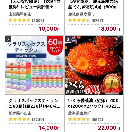
【ふるなび限定】【総合1位
【期間限定】鹿児島県大隅
獲得!! レビュー高評価★】
産 うなぎ蒲焼 4尾（600g
〈2026年度配送分〉山梨
） KN007-004-04-cp18
山梨県甲府市
鹿児島県鹿屋市
県産 シャインマスカット 2
うなぎ 鰻 魚 惣菜 総菜
(2009)
(5767)
～3房（1.0kg以上）シャイ
10,000
18,000
ン フルーツ FN-Limited-S
P
クラリスボックスティッシ
いくら醤油漬（鮭卵） 400
ュ60箱(1箱220組(440枚))
g(200g×2パック)_K022-
(5個入り×12セット)【配送
1676
栃木県小山市
北海道白糠町
不可地域：離島・沖縄県】
(3240)
(5674)
【1256759】
14,000
22,000