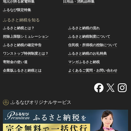
地元が誇る家電特集
日用品・消耗品特集
ふるなび限定特集
ふるさと納税を知る
ふるさと納税とは？
ふるさと納税の流れ
控除上限額シミュレーション
ふるさと納税制度について
ふるさと納税の確定申告
住民税・所得税の控除について
ワンストップ特例制度とは？
ふるさと納税のお礼特典
寄附金の使い道
マンガふるさと納税
企業版ふるさと納税とは
よくあるご質問・お問い合わせ
ふるなびオリジナルサービス