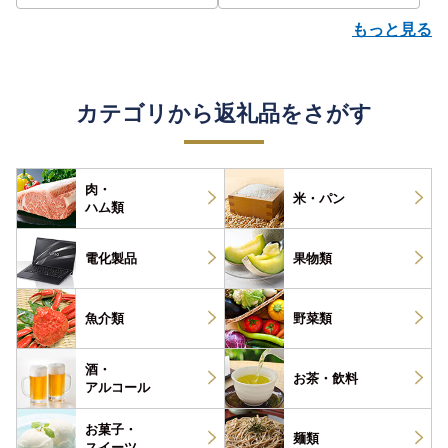
もっと見る
カテゴリから返礼品をさがす
肉・
米・パン
ハム類
電化製品
果物類
魚介類
野菜類
酒・
お茶・
飲料
アルコール
お菓子・
麺類
スイーツ