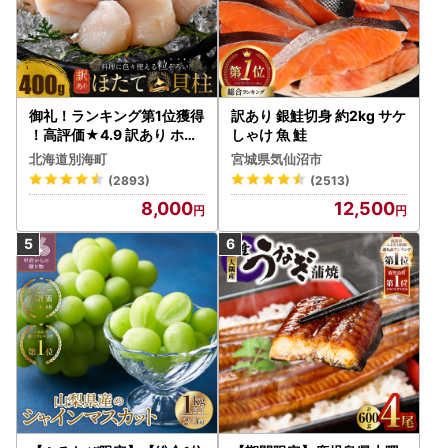
御礼！ランキング第1位獲得
訳あり 銀鮭切身 約2kg サケ
！高評価★4.9 訳あり ホタ
しゃけ 魚 鮭
テ 400g（ほたて 帆立 貝柱
北海道別海町
宮城県気仙沼市
冷凍 ）
(2893)
(2513)
8,000
12,500