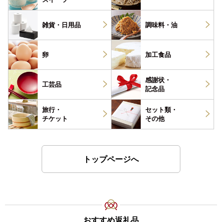
雑貨・
日用品
調味料・
油
卵
加工食品
感謝状・
工芸品
記念品
旅行・
セット類・
チケット
その他
トップページへ
おすすめ返礼品