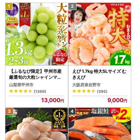
【ふるなび限定】甲州市産
えび 1.7kg 特大5Lサイズ む
厳選旬の大粒シャインマス
きえび
カット 約1.3kg 2～3房【2
山梨県甲州市
大阪府泉佐野市
026年発送】（MG）B12-
(1369)
(395)
472 FN-Limited-VO シャ
13,000
9,000
インマスカット フルーツ