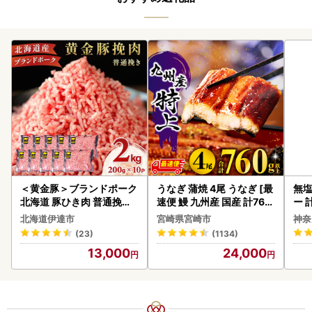
＜黄金豚＞ブランドポーク
うなぎ 蒲焼 4尾 うなぎ [最
無塩
北海道 豚ひき肉 普通挽き
速便 鰻 九州産 国産 計760
ー 
200g 10パック 計2kg
g以上]
】
北海道伊達市
宮崎県宮崎市
神奈
(23)
(1134)
13,000
24,000