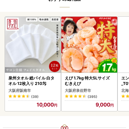
泉州タオル 総パイル 白タ
えび 1.7kg 特大5Lサイズ
エン
オル 12枚入り 210匁
むきえび
_T0
大阪府阪南市
大阪府泉佐野市
北海
(39)
(395)
10,000
9,000