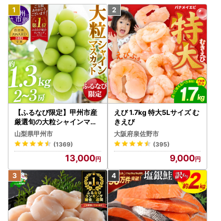
【ふるなび限定】甲州市産
えび 1.7kg 特大5Lサイズ む
厳選旬の大粒シャインマス
きえび
カット 約1.3kg 2～3房【2
山梨県甲州市
大阪府泉佐野市
026年発送】（MG）B12-
(1369)
(395)
472 FN-Limited-VO シャ
13,000
9,000
インマスカット フルーツ