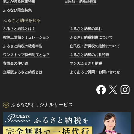
地元が誇る家電特集
日用品・消耗品特集
ふるなび限定特集
ふるさと納税を知る
ふるさと納税とは？
ふるさと納税の流れ
控除上限額シミュレーション
ふるさと納税制度について
ふるさと納税の確定申告
住民税・所得税の控除について
ワンストップ特例制度とは？
ふるさと納税のお礼特典
寄附金の使い道
マンガふるさと納税
企業版ふるさと納税とは
よくあるご質問・お問い合わせ
ふるなびオリジナルサービス