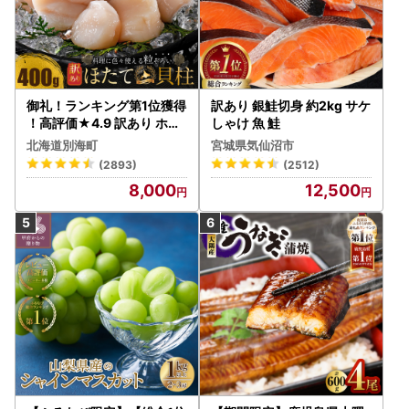
御礼！ランキング第1位獲得
訳あり 銀鮭切身 約2kg サケ
！高評価★4.9 訳あり ホタ
しゃけ 魚 鮭
テ 400g（ほたて 帆立 貝柱
北海道別海町
宮城県気仙沼市
冷凍 ）
(2893)
(2512)
8,000
12,500