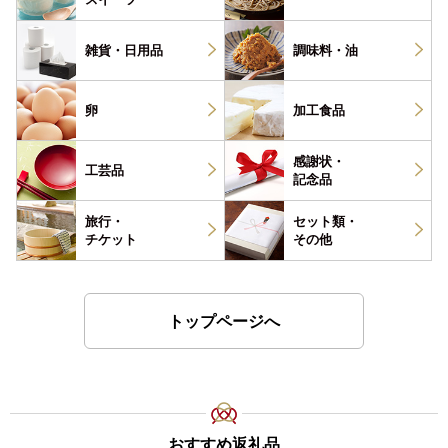
雑貨・
日用品
調味料・
油
卵
加工食品
感謝状・
工芸品
記念品
旅行・
セット類・
チケット
その他
トップページへ
おすすめ返礼品