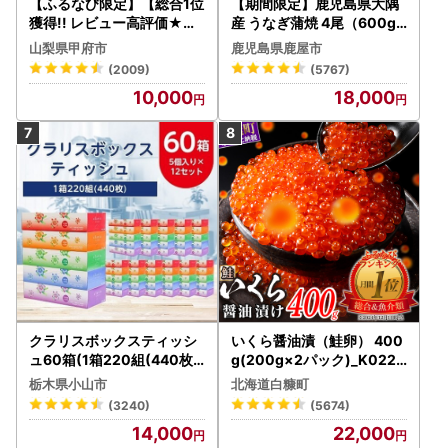
【ふるなび限定】【総合1位
【期間限定】鹿児島県大隅
獲得!! レビュー高評価★】
産 うなぎ蒲焼 4尾（600g
〈2026年度配送分〉山梨
） KN007-004-04-cp18
山梨県甲府市
鹿児島県鹿屋市
県産 シャインマスカット 2
うなぎ 鰻 魚 惣菜 総菜
(2009)
(5767)
～3房（1.0kg以上）シャイ
10,000
18,000
ン フルーツ FN-Limited-S
P
クラリスボックスティッシ
いくら醤油漬（鮭卵） 400
ュ60箱(1箱220組(440枚))
g(200g×2パック)_K022-
(5個入り×12セット)【配送
1676
栃木県小山市
北海道白糠町
不可地域：離島・沖縄県】
(3240)
(5674)
【1256759】
14,000
22,000