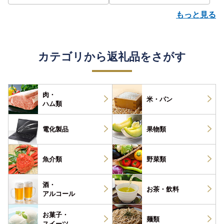
もっと見る
カテゴリから返礼品をさがす
肉・
米・パン
ハム類
電化製品
果物類
魚介類
野菜類
酒・
お茶・
飲料
アルコール
お菓子・
麺類
スイーツ