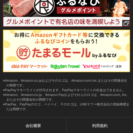
Amazon、Amazon.co.jpおよびそのロゴは、Amazon.com,Inc.またはその関連会社
の商標です。
PayPayマネーライトが付与されます。PayPayマネーライトの出金はできません。
Amazon、Amazon.co.jp、Amazon Payおよびそれらのロゴは、Amazon.com, Inc.
またはその関連会社の商標です。
PayPay、PayPayのロゴ、ペイペイ、Ｐのロゴは、LINEヤフー株式会社の登録商標ま
たは商標です。
会社概要
利用規約