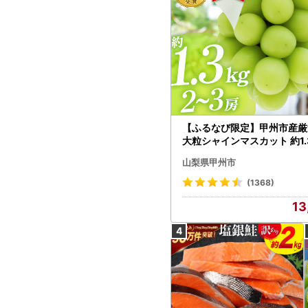
【ふるなび限定】甲州市産厳
大粒シャインマスカット 約1.3
～3房【2026年発送】（MG）
山梨県甲州市
472 FN-Limited-VO シャ
カット フルーツ
(1368)
13