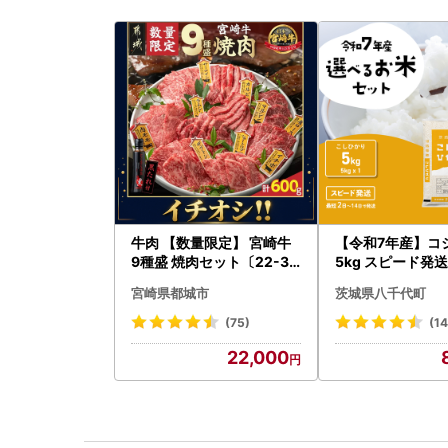
牛肉 【数量限定】 宮崎牛
【令和7年産】コ
9種盛 焼肉セット〔22-31
5kg スピード発送 
-006-600g〕都城 イチオ
g x 1袋 白米 茨
宮崎県都城市
茨城県八千代町
シ!! 牛肉
町
(75)
(1
22,000