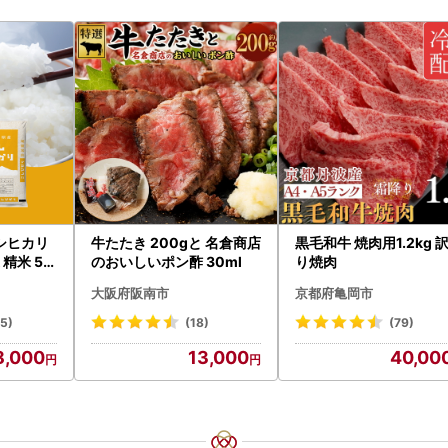
シヒカリ
牛たたき 200gと 名倉商店
黒毛和牛 焼肉用1.2kg 
精米 5k
のおいしいポン酢 30ml
り焼肉
城県 八千代
大阪府阪南市
京都府亀岡市
45)
(18)
(79)
8,000
13,000
40,00