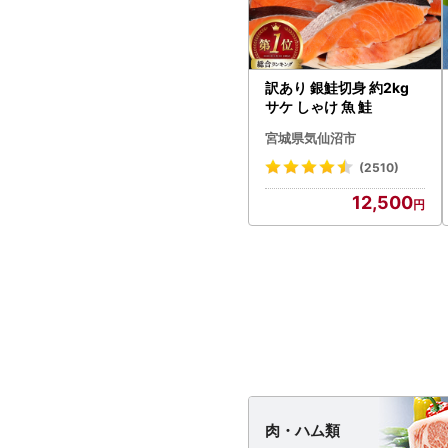
訳あり 銀鮭切身 約2kg
サケ しゃけ 魚 鮭
宮城県気仙沼市
(2510)
12,500
肉・
ハム類