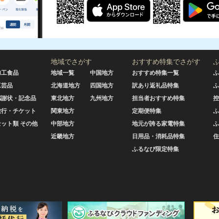
地域でさがす
おすすめ特集でさがす
加工食品
地域一覧
中国地方
おすすめ特集一覧
ふ
工芸品
北海道地方
四国地方
訳あり返礼品特集
ふ
感謝状・記念品
東北地方
九州地方
担当者おすすめ特集
控
旅行・チケット
関東地方
定期便特集
ふ
セット類 その他
中部地方
地元が誇る家電特集
ふ
近畿地方
日用品・消耗品特集
住
ふるなび限定特集