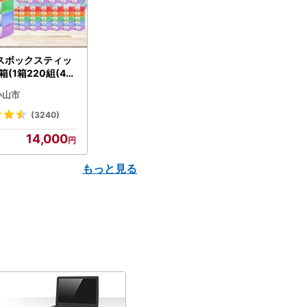
スボックスティッ
箱(1箱220組(44
(5個入り×12セッ
小山市
配送不可地域：離島
】【1256759】
(3240)
14,000
もっと見る