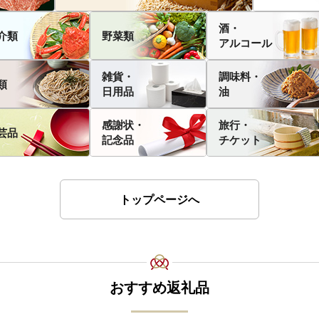
酒・
介類
野菜類
アルコール
雑貨・
調味料・
類
日用品
油
感謝状・
旅行・
芸品
記念品
チケット
トップページへ
おすすめ返礼品