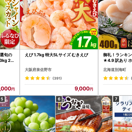
選旬の
えび 1.7kg 特大5Lサイズ むきえび
御礼！ランキン
kg 2
★4.9 訳あり 
B12-
帆立 貝柱 冷凍 
大阪府泉佐野市
北海道別海町
インマス
(391)
,000
9,000