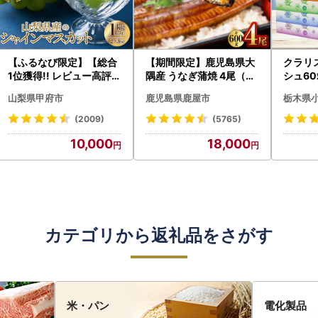
【ふるなび限定】【総合
【期間限定】鹿児島県大
クラリ
1位獲得!! レビュー高評価
隅産 うなぎ蒲焼 4尾（60
シュ60
★】〈2026年度配送分
0g） KN007-004-04-
0枚))
山梨県甲府市
鹿児島県鹿屋市
栃木県
〉山梨県産 シャインマス
cp18 うなぎ 鰻 魚 惣菜 総
ト)【
カット 2～3房（1.0kg以
菜
・沖縄県
(2009)
(5765)
上）シャイン フルーツ F
10,000
18,000
N-Limited-SP
カテゴリから返礼品をさがす
米・パン
電化製品