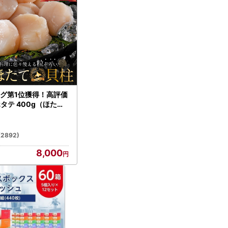
グ第1位獲得！高評価
ホタテ 400g（ほたて
）
(2892)
8,000