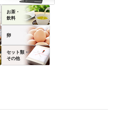
お茶・
飲料
卵
セット類・
その他