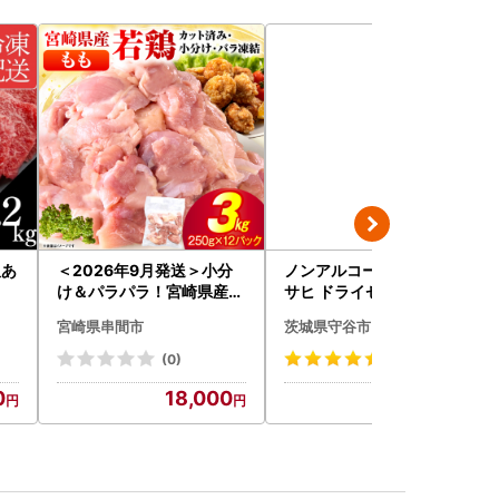
訳あ
＜2026年9月発送＞小分
ノンアルコールビール ア
け＆パラパラ！宮崎県産鶏
サヒ ドライゼロ 350ml 24
ももカット合計3kg_K043
本 ノンアル ビール asashi
宮崎県串間市
茨城県守谷市
-009-2609
守谷市
(0)
(415)
0
18,000
10,500