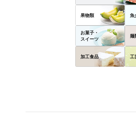
果物類
魚
お菓子・
麺
スイーツ
加工食品
工